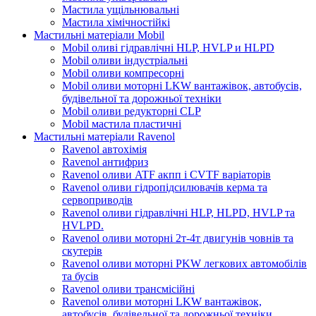
Мастила ущільнювальні
Мастила хімічностійкі
Мастильні матеріали Mobil
Mobil оливі гідравлічні HLP, HVLP и HLPD
Mobil оливи індустріальні
Mobil оливи компресорні
Mobil оливи моторні LKW вантажівок, автобусів,
будівельної та дорожньої техніки
Mobil оливи редукторні CLP
Mobil мастила пластичні
Мастильні матеріали Ravenol
Ravenol автохімія
Ravenol антифриз
Ravenol оливи ATF акпп і CVTF варіаторів
Ravenol оливи гідропідсилювачів керма та
сервоприводів
Ravenol оливи гідравлічні HLP, HLPD, HVLP та
HVLPD.
Ravenol оливи моторні 2т-4т двигунів човнів та
скутерів
Ravenol оливи моторні PKW легкових автомобілів
та бусів
Ravenol оливи трансмісійні
Ravenol оливи моторні LKW вантажівок,
автобусів, будівельної та дорожньої техніки