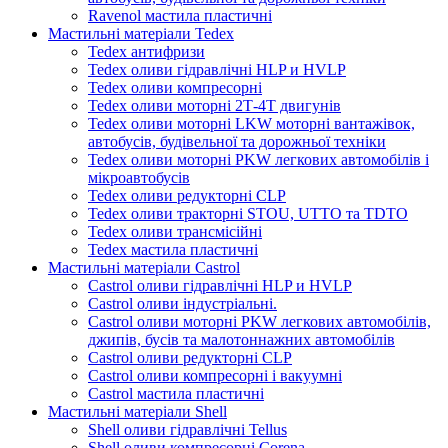
Ravenol мастила пластичні
Мастильні матеріали Tedex
Tedex антифризи
Tedex оливи гідравлічні HLP и HVLP
Tedex оливи компресорні
Tedex оливи моторні 2Т-4Т двигунів
Tedex оливи моторні LKW моторні вантажівок,
автобусів, будівельної та дорожньої техніки
Tedex оливи моторні PKW легкових автомобілів і
мікроавтобусів
Tedex оливи редукторні CLP
Tedex оливи тракторні STOU, UTTO та TDTO
Tedex оливи трансмісійні
Tedex мастила пластичні
Мастильні матеріали Castrol
Castrol оливи гідравлічні HLP и HVLP
Castrol оливи індустріальні.
Castrol оливи моторні PKW легкових автомобілів,
джипів, бусів та малотоннажних автомобілів
Castrol оливи редукторні CLP
Castrol оливи компресорні і вакуумні
Castrol мастила пластичні
Мастильні матеріали Shell
Shell оливи гідравлічні Tellus
Shell оливи компресорні Corena