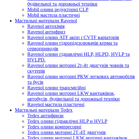
будівельної та дорожньої техніки
Mobil оливи редукторні CLP
Mobil мастила пластичні
Мастильні матеріали Ravenol
Ravenol автохімія
Ravenol антифриз
Ravenol оливи ATF акпп і CVTF варіаторів
Ravenol оливи гідропідсилювачів керма та
сервоприводів
Ravenol оливи гідравлічні HLP, HLPD, HVLP та
HVLPD.
Ravenol оливи моторні 2т-4т двигунів човнів та
скутерів
Ravenol оливи моторні PKW легкових автомобілів
та бусів
Ravenol оливи трансмісійні
Ravenol оливи моторні LKW вантажівок,
автобусів, будівельної та дорожньої техніки
Ravenol мастила пластичні
Мастильні матеріали Tedex
Tedex антифризи
Tedex оливи гідравлічні HLP и HVLP
Tedex оливи компресорні
Tedex оливи моторні 2Т-4Т двигунів
Tedex оливи моторні LKW моторні вантажівок,