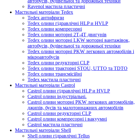
автобусів, будівельної та дорожньої техніки
Ravenol мастила пластичні
Мастильні матеріали Tedex
Tedex антифризи
Tedex оливи гідравлічні HLP и HVLP
Tedex оливи компресорні
Tedex оливи моторні 2Т-4Т двигунів
Tedex оливи моторні LKW моторні вантажівок,
автобусів, будівельної та дорожньої техніки
Tedex оливи моторні PKW легкових автомобілів і
мікроавтобусів
Tedex оливи редукторні CLP
Tedex оливи тракторні STOU, UTTO та TDTO
Tedex оливи трансмісійні
Tedex мастила пластичні
Мастильні матеріали Castrol
Castrol оливи гідравлічні HLP и HVLP
Castrol оливи індустріальні.
Castrol оливи моторні PKW легкових автомобілів,
джипів, бусів та малотоннажних автомобілів
Castrol оливи редукторні CLP
Castrol оливи компресорні і вакуумні
Castrol мастила пластичні
Мастильні матеріали Shell
Shell оливи гідравлічні Tellus