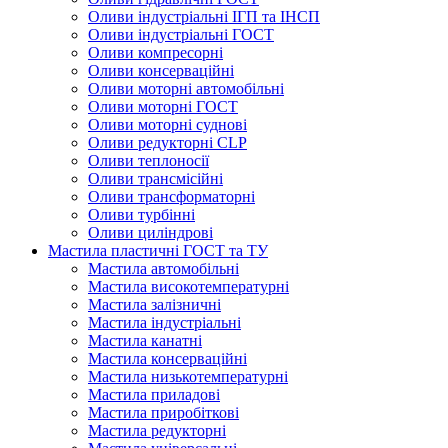
Оливи індустріальні ІГП та ІНСП
Оливи індустріальні ГОСТ
Оливи компресорні
Оливи консерваційні
Оливи моторні автомобільні
Оливи моторні ГОСТ
Оливи моторні суднові
Оливи редукторні CLP
Оливи теплоносії
Оливи трансмісійні
Оливи трансформаторні
Оливи турбінні
Оливи циліндрові
Мастила пластичні ГОСТ та ТУ
Мастила автомобільні
Мастила високотемпературні
Мастила залізничні
Мастила індустріальні
Мастила канатні
Мастила консерваційні
Мастила низькотемпературні
Мастила приладові
Мастила приробіткові
Мастила редукторні