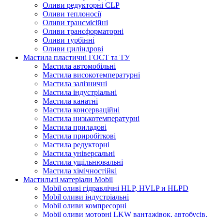
Оливи редукторні CLP
Оливи теплоносії
Оливи трансмісійні
Оливи трансформаторні
Оливи турбінні
Оливи циліндрові
Мастила пластичні ГОСТ та ТУ
Мастила автомобільні
Мастила високотемпературні
Мастила залізничні
Мастила індустріальні
Мастила канатні
Мастила консерваційні
Мастила низькотемпературні
Мастила приладові
Мастила приробіткові
Мастила редукторні
Мастила універсальні
Мастила ущільнювальні
Мастила хімічностійкі
Мастильні матеріали Mobil
Mobil оливі гідравлічні HLP, HVLP и HLPD
Mobil оливи індустріальні
Mobil оливи компресорні
Mobil оливи моторні LKW вантажівок, автобусів,