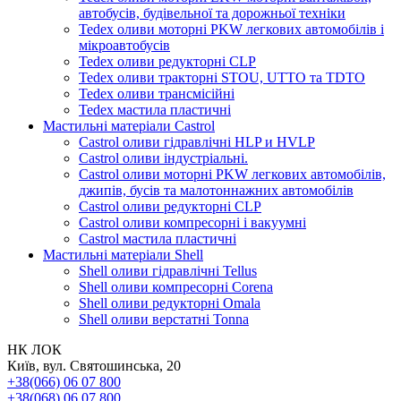
автобусів, будівельної та дорожньої техніки
Tedex оливи моторні PKW легкових автомобілів і
мікроавтобусів
Tedex оливи редукторні CLP
Tedex оливи тракторні STOU, UTTO та TDTO
Tedex оливи трансмісійні
Tedex мастила пластичні
Мастильні матеріали Castrol
Castrol оливи гідравлічні HLP и HVLP
Castrol оливи індустріальні.
Castrol оливи моторні PKW легкових автомобілів,
джипів, бусів та малотоннажних автомобілів
Castrol оливи редукторні CLP
Castrol оливи компресорні і вакуумні
Castrol мастила пластичні
Мастильні матеріали Shell
Shell оливи гідравлічні Tellus
Shell оливи компресорні Corena
Shell оливи редукторні Omala
Shell оливи верстатні Tonna
НК ЛОК
Київ, вул. Святошинська, 20
+38(066) 06 07 800
+38(068) 06 07 800