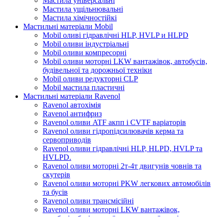
Мастила універсальні
Мастила ущільнювальні
Мастила хімічностійкі
Мастильні матеріали Mobil
Mobil оливі гідравлічні HLP, HVLP и HLPD
Mobil оливи індустріальні
Mobil оливи компресорні
Mobil оливи моторні LKW вантажівок, автобусів,
будівельної та дорожньої техніки
Mobil оливи редукторні CLP
Mobil мастила пластичні
Мастильні матеріали Ravenol
Ravenol автохімія
Ravenol антифриз
Ravenol оливи ATF акпп і CVTF варіаторів
Ravenol оливи гідропідсилювачів керма та
сервоприводів
Ravenol оливи гідравлічні HLP, HLPD, HVLP та
HVLPD.
Ravenol оливи моторні 2т-4т двигунів човнів та
скутерів
Ravenol оливи моторні PKW легкових автомобілів
та бусів
Ravenol оливи трансмісійні
Ravenol оливи моторні LKW вантажівок,