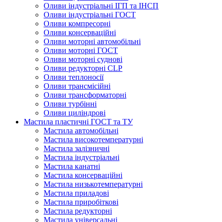
Оливи індустріальні ІГП та ІНСП
Оливи індустріальні ГОСТ
Оливи компресорні
Оливи консерваційні
Оливи моторні автомобільні
Оливи моторні ГОСТ
Оливи моторні суднові
Оливи редукторні CLP
Оливи теплоносії
Оливи трансмісійні
Оливи трансформаторні
Оливи турбінні
Оливи циліндрові
Мастила пластичні ГОСТ та ТУ
Мастила автомобільні
Мастила високотемпературні
Мастила залізничні
Мастила індустріальні
Мастила канатні
Мастила консерваційні
Мастила низькотемпературні
Мастила приладові
Мастила приробіткові
Мастила редукторні
Мастила універсальні