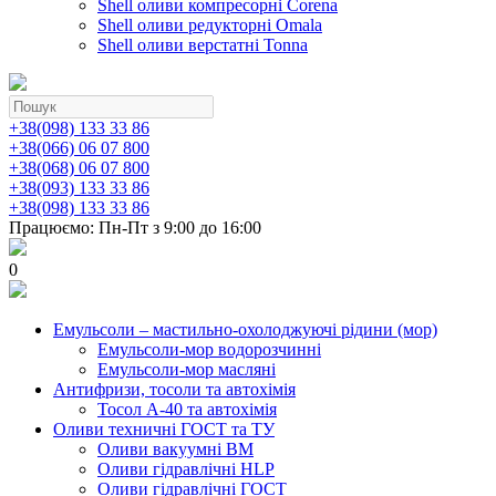
Shell оливи компресорні Corena
Shell оливи редукторні Omala
Shell оливи верстатні Tonna
+38(098) 133 33 86
+38(066) 06 07 800
+38(068) 06 07 800
+38(093) 133 33 86
+38(098) 133 33 86
Працюємо: Пн-Пт з 9:00 до 16:00
0
Емульсоли – мастильно-охолоджуючі рідини (мор)
Емульсоли-мор водорозчинні
Емульсоли-мор масляні
Антифризи, тосоли та автохімія
Тосол А-40 та автохімія
Оливи техничні ГОСТ та ТУ
Оливи вакуумні ВМ
Оливи гідравлічні HLP
Оливи гідравлічні ГОСТ