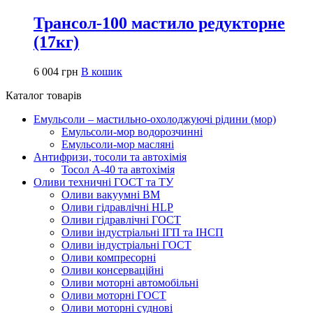
Трансол-100 мастило редукторне
(17кг)
6 004
грн
В кошик
Каталог товарів
Емульсоли – мастильно-охолоджуючі рідини (мор)
Емульсоли-мор водорозчинні
Емульсоли-мор масляні
Антифризи, тосоли та автохімія
Тосол А-40 та автохімія
Оливи техничні ГОСТ та ТУ
Оливи вакуумні ВМ
Оливи гідравлічні HLP
Оливи гідравлічні ГОСТ
Оливи індустріальні ІГП та ІНСП
Оливи індустріальні ГОСТ
Оливи компресорні
Оливи консерваційні
Оливи моторні автомобільні
Оливи моторні ГОСТ
Оливи моторні суднові