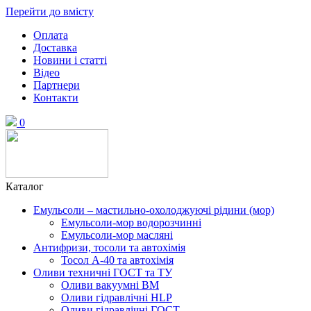
Перейти до вмісту
Оплата
Доставка
Новини і статті
Відео
Партнери
Контакти
0
Каталог
Емульсоли – мастильно-охолоджуючі рідини (мор)
Емульсоли-мор водорозчинні
Емульсоли-мор масляні
Антифризи, тосоли та автохімія
Тосол А-40 та автохімія
Оливи техничні ГОСТ та ТУ
Оливи вакуумні ВМ
Оливи гідравлічні HLP
Оливи гідравлічні ГОСТ