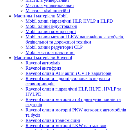
Мастила універсальні
Мастила ущільнювальні
Мастила хімічностійкі
Мастильні матеріали Mobil
Mobil оливі гідравлічні HLP, HVLP и HLPD
Mobil оливи індустріальні
Mobil оливи компресорні
Mobil оливи моторні LKW вантажівок, автобусів,
будівельної та дорожньої техніки
Mobil оливи редукторні CLP
Mobil мастила пластичні
Мастильні матеріали Ravenol
Ravenol автохімія
Ravenol антифриз
Ravenol оливи ATF акпп і CVTF варіаторів
Ravenol оливи гідропідсилювачів керма та
сервоприводів
Ravenol оливи гідравлічні HLP, HLPD, HVLP та
HVLPD.
Ravenol оливи моторні 2т-4т двигунів човнів та
скутерів
Ravenol оливи моторні PKW легкових автомобілів
та бусів
Ravenol оливи трансмісійні
Ravenol оливи моторні LKW вантажівок,