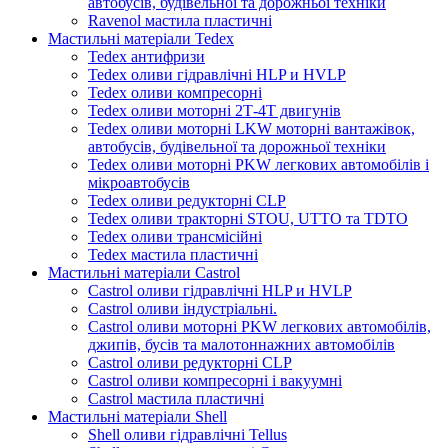
автобусів, будівельної та дорожньої техніки
Ravenol мастила пластичні
Мастильні матеріали Tedex
Tedex антифризи
Tedex оливи гідравлічні HLP и HVLP
Tedex оливи компресорні
Tedex оливи моторні 2Т-4Т двигунів
Tedex оливи моторні LKW моторні вантажівок,
автобусів, будівельної та дорожньої техніки
Tedex оливи моторні PKW легкових автомобілів і
мікроавтобусів
Tedex оливи редукторні CLP
Tedex оливи тракторні STOU, UTTO та TDTO
Tedex оливи трансмісійні
Tedex мастила пластичні
Мастильні матеріали Castrol
Castrol оливи гідравлічні HLP и HVLP
Castrol оливи індустріальні.
Castrol оливи моторні PKW легкових автомобілів,
джипів, бусів та малотоннажних автомобілів
Castrol оливи редукторні CLP
Castrol оливи компресорні і вакуумні
Castrol мастила пластичні
Мастильні матеріали Shell
Shell оливи гідравлічні Tellus