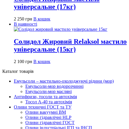
універсальне (17кг)
2 250
грн
В кошик
В наявності
Солидол Жировий Relaksol мастило
універсальне (15кг)
2 100
грн
В кошик
Каталог товарів
Емульсоли – мастильно-охолоджуючі рідини (мор)
Емульсоли-мор водорозчинні
Емульсоли-мор масляні
Антифризи, тосоли та автохімія
Тосол А-40 та автохімія
Оливи техничні ГОСТ та ТУ
Оливи вакуумні ВМ
Оливи гідравлічні HLP
Оливи гідравлічні ГОСТ
Оливи індустріальні ІГП та ІНСП