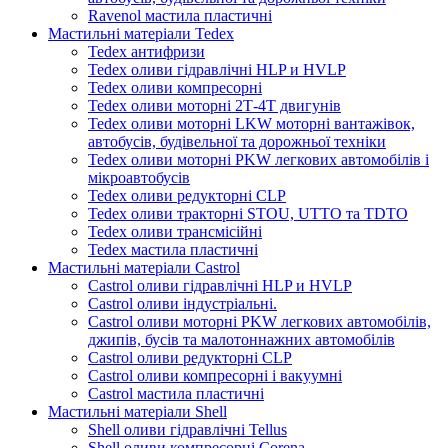
Ravenol мастила пластичні
Мастильні матеріали Tedex
Tedex антифризи
Tedex оливи гідравлічні HLP и HVLP
Tedex оливи компресорні
Tedex оливи моторні 2Т-4Т двигунів
Tedex оливи моторні LKW моторні вантажівок,
автобусів, будівельної та дорожньої техніки
Tedex оливи моторні PKW легкових автомобілів і
мікроавтобусів
Tedex оливи редукторні CLP
Tedex оливи тракторні STOU, UTTO та TDTO
Tedex оливи трансмісійні
Tedex мастила пластичні
Мастильні матеріали Castrol
Castrol оливи гідравлічні HLP и HVLP
Castrol оливи індустріальні.
Castrol оливи моторні PKW легкових автомобілів,
джипів, бусів та малотоннажних автомобілів
Castrol оливи редукторні CLP
Castrol оливи компресорні і вакуумні
Castrol мастила пластичні
Мастильні матеріали Shell
Shell оливи гідравлічні Tellus
Shell оливи компресорні Corena