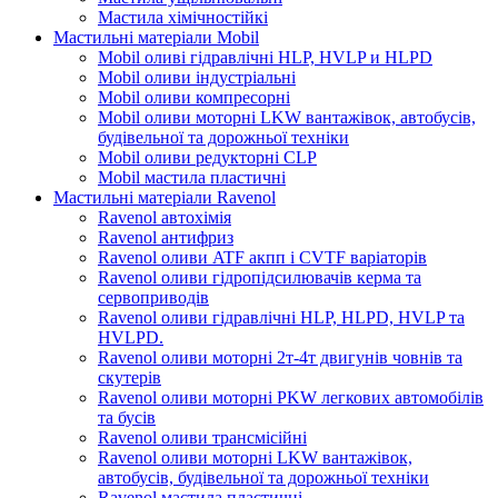
Мастила хімічностійкі
Мастильні матеріали Mobil
Mobil оливі гідравлічні HLP, HVLP и HLPD
Mobil оливи індустріальні
Mobil оливи компресорні
Mobil оливи моторні LKW вантажівок, автобусів,
будівельної та дорожньої техніки
Mobil оливи редукторні CLP
Mobil мастила пластичні
Мастильні матеріали Ravenol
Ravenol автохімія
Ravenol антифриз
Ravenol оливи ATF акпп і CVTF варіаторів
Ravenol оливи гідропідсилювачів керма та
сервоприводів
Ravenol оливи гідравлічні HLP, HLPD, HVLP та
HVLPD.
Ravenol оливи моторні 2т-4т двигунів човнів та
скутерів
Ravenol оливи моторні PKW легкових автомобілів
та бусів
Ravenol оливи трансмісійні
Ravenol оливи моторні LKW вантажівок,
автобусів, будівельної та дорожньої техніки
Ravenol мастила пластичні