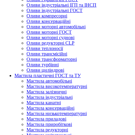
Оливи індустріальні ІГП та ІНСП
Оливи індустріальні ГОСТ
Оливи компресорні
Оливи консерваційні
Оливи моторні автомобільні
Оливи моторні ГОСТ
Оливи моторні суднові
Оливи редукторні CLP
Оливи теплоносії
Оливи трансмісійні
Оливи трансформаторні
Оливи турбінні
Оливи циліндрові
Мастила пластичні ГОСТ та ТУ
Мастила автомобільні
Мастила високотемпературні
Мастила залізничні
Мастила індустріальні
Мастила канатні
Мастила консерваційні
Мастила низькотемпературні
Мастила приладові
Мастила приробіткові
Мастила редукторні