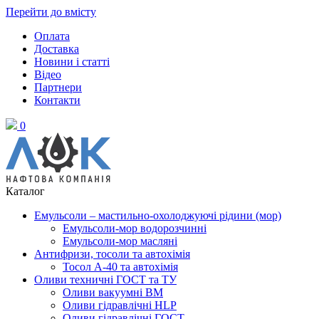
Перейти до вмісту
Оплата
Доставка
Новини і статті
Відео
Партнери
Контакти
0
Каталог
Емульсоли – мастильно-охолоджуючі рідини (мор)
Емульсоли-мор водорозчинні
Емульсоли-мор масляні
Антифризи, тосоли та автохімія
Тосол А-40 та автохімія
Оливи техничні ГОСТ та ТУ
Оливи вакуумні ВМ
Оливи гідравлічні HLP
Оливи гідравлічні ГОСТ