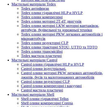
Мастильні матеріали Tedex
Tedex антифризи
Tedex оливи гідравлічні HLP и HVLP
Tedex оливи компресорні
Tedex оливи моторні 2Т-4Т двигунів
Tedex оливи моторні LKW моторні вантажівок,
автобусів, будівельної та дорожньої техніки
Tedex оливи моторні PKW легкових автомобілів і
мікроавтобусів
Tedex оливи редукторні CLP
Tedex оливи тракторні STOU, UTTO та TDTO
Tedex оливи трансмісійні
Tedex мастила пластичні
Мастильні матеріали Castrol
Castrol оливи гідравлічні HLP и HVLP
Castrol оливи індустріальні.
Castrol оливи моторні PKW легкових автомобілів,
джипів, бусів та малотоннажних автомобілів
Castrol оливи редукторні CLP
Castrol оливи компресорні і вакуумні
Castrol мастила пластичні
Мастильні матеріали Shell
Shell оливи гідравлічні Tellus
Shell оливи компресорні Corena