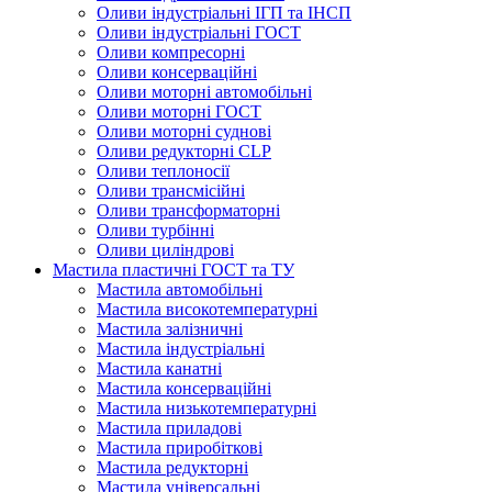
Оливи індустріальні ІГП та ІНСП
Оливи індустріальні ГОСТ
Оливи компресорні
Оливи консерваційні
Оливи моторні автомобільні
Оливи моторні ГОСТ
Оливи моторні суднові
Оливи редукторні CLP
Оливи теплоносії
Оливи трансмісійні
Оливи трансформаторні
Оливи турбінні
Оливи циліндрові
Мастила пластичні ГОСТ та ТУ
Мастила автомобільні
Мастила високотемпературні
Мастила залізничні
Мастила індустріальні
Мастила канатні
Мастила консерваційні
Мастила низькотемпературні
Мастила приладові
Мастила приробіткові
Мастила редукторні
Мастила універсальні