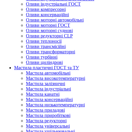
Оливи індустріальні ГОСТ
Оливи компресорні
Оливи консерваційні
Оливи моторні автомобільні
Оливи моторні ГОСТ
Оливи моторні суднові
Оливи редукторні CLP
Оливи теплоносії
Оливи трансмісійні
Оливи трансформаторні
Оливи турбінні
Оливи циліндрові
Мастила пластичні ГОСТ та ТУ
Мастила автомобільні
Мастила високотемпературні
Мастила залізничні
Мастила індустріальні
Мастила канатні
Мастила консерваційні
Мастила низькотемпературні
Мастила приладові
Мастила приробіткові
Мастила редукторні
Мастила універсальні
Мастила ущільнювальні