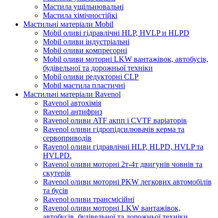
Мастила ущільнювальні
Мастила хімічностійкі
Мастильні матеріали Mobil
Mobil оливі гідравлічні HLP, HVLP и HLPD
Mobil оливи індустріальні
Mobil оливи компресорні
Mobil оливи моторні LKW вантажівок, автобусів,
будівельної та дорожньої техніки
Mobil оливи редукторні CLP
Mobil мастила пластичні
Мастильні матеріали Ravenol
Ravenol автохімія
Ravenol антифриз
Ravenol оливи ATF акпп і CVTF варіаторів
Ravenol оливи гідропідсилювачів керма та
сервоприводів
Ravenol оливи гідравлічні HLP, HLPD, HVLP та
HVLPD.
Ravenol оливи моторні 2т-4т двигунів човнів та
скутерів
Ravenol оливи моторні PKW легкових автомобілів
та бусів
Ravenol оливи трансмісійні
Ravenol оливи моторні LKW вантажівок,
автобусів, будівельної та дорожньої техніки