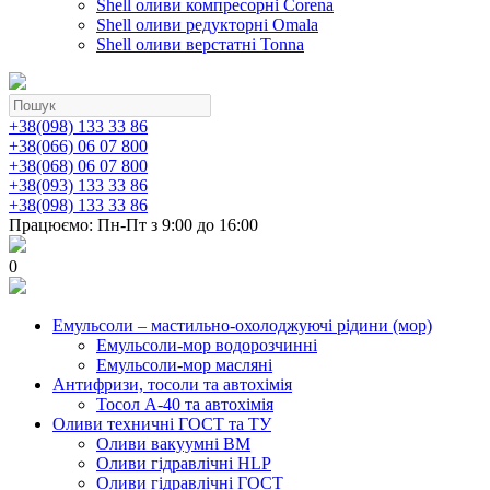
Shell оливи компресорні Corena
Shell оливи редукторні Omala
Shell оливи верстатні Tonna
+38(098) 133 33 86
+38(066) 06 07 800
+38(068) 06 07 800
+38(093) 133 33 86
+38(098) 133 33 86
Працюємо: Пн-Пт з 9:00 до 16:00
0
Емульсоли – мастильно-охолоджуючі рідини (мор)
Емульсоли-мор водорозчинні
Емульсоли-мор масляні
Антифризи, тосоли та автохімія
Тосол А-40 та автохімія
Оливи техничні ГОСТ та ТУ
Оливи вакуумні ВМ
Оливи гідравлічні HLP
Оливи гідравлічні ГОСТ