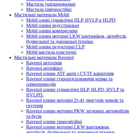
Мастила ущільнювальні
Мастила хімічностійкі
Мастильні матеріали Mobil
Mobil оливі гідравлічні HLP, HVLP и HLPD
Mobil оливи індустріальні
Mobil оливи компресорні
Mobil оливи моторні LKW вантажівок, автобусів,
будівельної та дорожньої техніки
Mobil оливи редукторні CLP
Mobil мастила пластичні
Мастильні матеріали Ravenol
Ravenol автохімія
Ravenol антифриз
Ravenol оливи ATF акпп і CVTF варіаторів
Ravenol оливи гідропідсилювачів керма та
сервоприводів
Ravenol оливи гідравлічні HLP, HLPD, HVLP та
HVLPD.
Ravenol оливи моторні 2т-4т двигунів човнів та
скутерів
Ravenol оливи моторні PKW легкових автомобілів
та бусів
Ravenol оливи трансмісійні
Ravenol оливи моторні LKW вантажівок,
автобусів, будівельної та дорожньої техніки