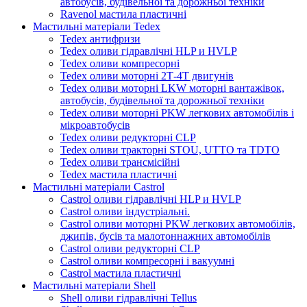
автобусів, будівельної та дорожньої техніки
Ravenol мастила пластичні
Мастильні матеріали Tedex
Tedex антифризи
Tedex оливи гідравлічні HLP и HVLP
Tedex оливи компресорні
Tedex оливи моторні 2Т-4Т двигунів
Tedex оливи моторні LKW моторні вантажівок,
автобусів, будівельної та дорожньої техніки
Tedex оливи моторні PKW легкових автомобілів і
мікроавтобусів
Tedex оливи редукторні CLP
Tedex оливи тракторні STOU, UTTO та TDTO
Tedex оливи трансмісійні
Tedex мастила пластичні
Мастильні матеріали Castrol
Castrol оливи гідравлічні HLP и HVLP
Castrol оливи індустріальні.
Castrol оливи моторні PKW легкових автомобілів,
джипів, бусів та малотоннажних автомобілів
Castrol оливи редукторні CLP
Castrol оливи компресорні і вакуумні
Castrol мастила пластичні
Мастильні матеріали Shell
Shell оливи гідравлічні Tellus