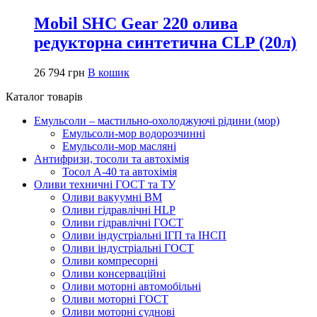
Mobil SHC Gear 220 олива
редукторна синтетична CLP (20л)
26 794
грн
В кошик
Каталог товарів
Емульсоли – мастильно-охолоджуючі рідини (мор)
Емульсоли-мор водорозчинні
Емульсоли-мор масляні
Антифризи, тосоли та автохімія
Тосол А-40 та автохімія
Оливи техничні ГОСТ та ТУ
Оливи вакуумні ВМ
Оливи гідравлічні HLP
Оливи гідравлічні ГОСТ
Оливи індустріальні ІГП та ІНСП
Оливи індустріальні ГОСТ
Оливи компресорні
Оливи консерваційні
Оливи моторні автомобільні
Оливи моторні ГОСТ
Оливи моторні суднові