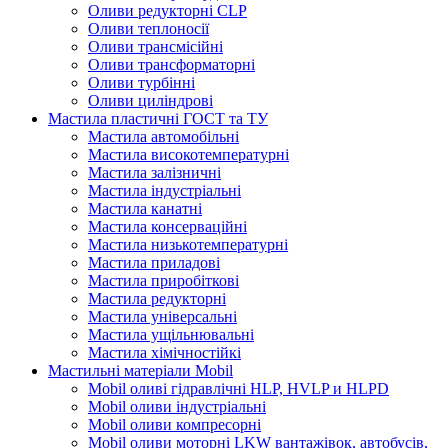
Оливи редукторні CLP
Оливи теплоносії
Оливи трансмісійні
Оливи трансформаторні
Оливи турбінні
Оливи циліндрові
Мастила пластичні ГОСТ та ТУ
Мастила автомобільні
Мастила високотемпературні
Мастила залізничні
Мастила індустріальні
Мастила канатні
Мастила консерваційні
Мастила низькотемпературні
Мастила приладові
Мастила приробіткові
Мастила редукторні
Мастила універсальні
Мастила ущільнювальні
Мастила хімічностійкі
Мастильні матеріали Mobil
Mobil оливі гідравлічні HLP, HVLP и HLPD
Mobil оливи індустріальні
Mobil оливи компресорні
Mobil оливи моторні LKW вантажівок, автобусів,