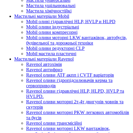
Мастила універсальні
Мастила ущільнювальні
Мастила хімічностійкі
Мастильні матеріали Mobil
Mobil оливі гідравлічні HLP, HVLP и HLPD
Mobil оливи індустріальні
Mobil оливи компресорні
Mobil оливи моторні LKW вантажівок, автобусів,
будівельної та дорожньої техніки
Mobil оливи редукторні CLP
Mobil мастила пластичні
Мастильні матеріали Ravenol
Ravenol автохімія
Ravenol антифриз
Ravenol оливи ATF акпп і CVTF варіаторів
Ravenol оливи гідропідсилювачів керма та
сервоприводів
Ravenol оливи гідравлічні HLP, HLPD, HVLP та
HVLPD.
Ravenol оливи моторні 2т-4т двигунів човнів та
скутерів
Ravenol оливи моторні PKW легкових автомобілів
та бусів
Ravenol оливи трансмісійні
Ravenol оливи моторні LKW вантажівок,