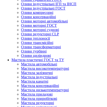
Оливи індустріальні ІГП та ІНСП
Оливи індустріальні ГОСТ
Оливи компресорні
Оливи консерваційні
Оливи моторні автомобільні
Оливи моторні ГОСТ
Оливи моторні суднові
Оливи редукторні CLP
Оливи теплоносії
Оливи трансмісійні
Оливи трансформаторні
Оливи турбінні
Оливи циліндрові
Мастила пластичні ГОСТ та ТУ
Мастила автомобільні
Мастила високотемпературні
Мастила залізничні
Мастила індустріальні
Мастила канатні
Мастила консерваційні
Мастила низькотемпературні
Мастила приладові
Мастила приробіткові
Мастила редукторні