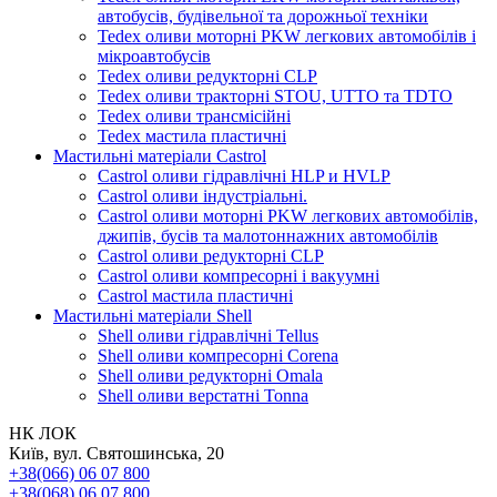
автобусів, будівельної та дорожньої техніки
Tedex оливи моторні PKW легкових автомобілів і
мікроавтобусів
Tedex оливи редукторні CLP
Tedex оливи тракторні STOU, UTTO та TDTO
Tedex оливи трансмісійні
Tedex мастила пластичні
Мастильні матеріали Castrol
Castrol оливи гідравлічні HLP и HVLP
Castrol оливи індустріальні.
Castrol оливи моторні PKW легкових автомобілів,
джипів, бусів та малотоннажних автомобілів
Castrol оливи редукторні CLP
Castrol оливи компресорні і вакуумні
Castrol мастила пластичні
Мастильні матеріали Shell
Shell оливи гідравлічні Tellus
Shell оливи компресорні Corena
Shell оливи редукторні Omala
Shell оливи верстатні Tonna
НК ЛОК
Київ, вул. Святошинська, 20
+38(066) 06 07 800
+38(068) 06 07 800