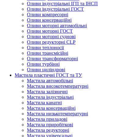
Оливи індустріальні ІГП та ІНСП
Оливи індустріальні ГОСТ
Оливи компресорні
Оливи консерваційні
Оливи моторні автомобільні
Оливи моторні ГОСТ
Оливи моторні суднові
Оливи редукторні CLP
Оливи теплоносії
Оливи трансмісійні
Оливи трансформаторні
Оливи турбінні
Оливи циліндрові
Мастила пластичні ГОСТ та ТУ
Мастила автомобільні
Мастила високотемпературні
Мастила залізничні
Мастила індустріальні
Мастила канатні
Мастила консерваційні
Мастила низькотемпературні
Мастила приладові
Мастила приробіткові
Мастила редукторні
Мастила універсальні