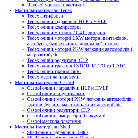
Ravenol мастила пластичні
Мастильні матеріали Tedex
Tedex антифризи
Tedex оливи гідравлічні HLP и HVLP
Tedex оливи компресорні
Tedex оливи моторні 2Т-4Т двигунів
Tedex оливи моторні LKW моторні вантажівок,
автобусів, будівельної та дорожньої техніки
Tedex оливи моторні PKW легкових автомобілів і
мікроавтобусів
Tedex оливи редукторні CLP
Tedex оливи тракторні STOU, UTTO та TDTO
Tedex оливи трансмісійні
Tedex мастила пластичні
Мастильні матеріали Castrol
Castrol оливи гідравлічні HLP и HVLP
Castrol оливи індустріальні.
Castrol оливи моторні PKW легкових автомобілів,
джипів, бусів та малотоннажних автомобілів
Castrol оливи редукторні CLP
Castrol оливи компресорні і вакуумні
Castrol мастила пластичні
Мастильні матеріали Shell
Shell оливи гідравлічні Tellus
Shell оливи компресорні Corena