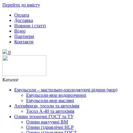
Перейти до вмісту
Оплата
Доставка
Новини і статті
Відео
Партнери
Контакти
0
Каталог
Емульсоли – мастильно-охолоджуючі рідини (мор)
Емульсоли-мор водорозчинні
Емульсоли-мор масляні
Антифризи, тосоли та автохімія
Тосол А-40 та автохімія
Оливи техничні ГОСТ та ТУ
Оливи вакуумні ВМ
Оливи гідравлічні HLP
Оливи гідравлічні ГОСТ