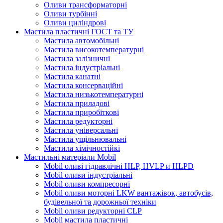
Оливи трансформаторні
Оливи турбінні
Оливи циліндрові
Мастила пластичні ГОСТ та ТУ
Мастила автомобільні
Мастила високотемпературні
Мастила залізничні
Мастила індустріальні
Мастила канатні
Мастила консерваційні
Мастила низькотемпературні
Мастила приладові
Мастила приробіткові
Мастила редукторні
Мастила універсальні
Мастила ущільнювальні
Мастила хімічностійкі
Мастильні матеріали Mobil
Mobil оливі гідравлічні HLP, HVLP и HLPD
Mobil оливи індустріальні
Mobil оливи компресорні
Mobil оливи моторні LKW вантажівок, автобусів,
будівельної та дорожньої техніки
Mobil оливи редукторні CLP
Mobil мастила пластичні