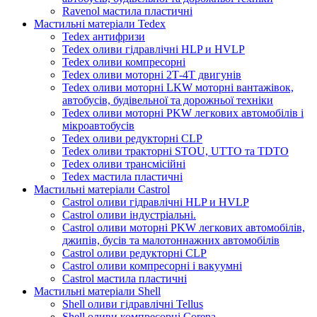
Ravenol мастила пластичні
Мастильні матеріали Tedex
Tedex антифризи
Tedex оливи гідравлічні HLP и HVLP
Tedex оливи компресорні
Tedex оливи моторні 2Т-4Т двигунів
Tedex оливи моторні LKW моторні вантажівок,
автобусів, будівельної та дорожньої техніки
Tedex оливи моторні PKW легкових автомобілів і
мікроавтобусів
Tedex оливи редукторні CLP
Tedex оливи тракторні STOU, UTTO та TDTO
Tedex оливи трансмісійні
Tedex мастила пластичні
Мастильні матеріали Castrol
Castrol оливи гідравлічні HLP и HVLP
Castrol оливи індустріальні.
Castrol оливи моторні PKW легкових автомобілів,
джипів, бусів та малотоннажних автомобілів
Castrol оливи редукторні CLP
Castrol оливи компресорні і вакуумні
Castrol мастила пластичні
Мастильні матеріали Shell
Shell оливи гідравлічні Tellus
Shell оливи компресорні Corena