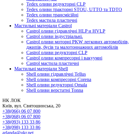
Tedex оливи редукторні CLP
Tedex оливи тракторні STOU, UTTO та TDTO
Tedex оливи трансмісійні
Tedex мастила пластичні
Мастильні матеріали Castrol
Castrol оливи гідравлічні HLP и HVLP
Castrol оливи індустріальні.
Castrol оливи моторні PKW легкових автомобілів,
джипів, бусів та малотоннажних автомобілів
Castrol оливи редукторні CLP
Castrol оливи компресорні і вакуумні
Castrol мастила пластичні
Мастильні матеріали Shell
Shell оливи гідравлічні Tellus
Shell оливи компресорні Corena
Shell оливи редукторні Omala
Shell оливи верстатні Tonna
НК ЛОК
Київ, вул. Святошинська, 20
+38(066) 06 07 800
+38(068) 06 07 800
+38(093) 133 33 86
+38(098) 133 33 86
arlanda@ukr.net