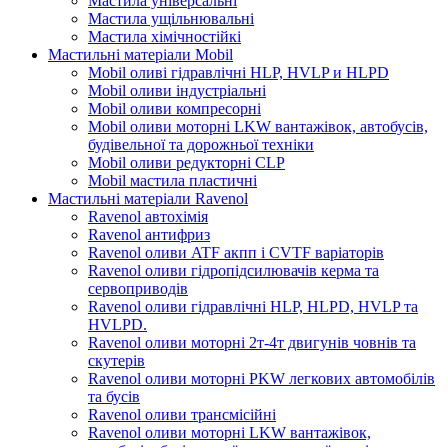
Мастила універсальні
Мастила ущільнювальні
Мастила хімічностійкі
Мастильні матеріали Mobil
Mobil оливі гідравлічні HLP, HVLP и HLPD
Mobil оливи індустріальні
Mobil оливи компресорні
Mobil оливи моторні LKW вантажівок, автобусів,
будівельної та дорожньої техніки
Mobil оливи редукторні CLP
Mobil мастила пластичні
Мастильні матеріали Ravenol
Ravenol автохімія
Ravenol антифриз
Ravenol оливи ATF акпп і CVTF варіаторів
Ravenol оливи гідропідсилювачів керма та
сервоприводів
Ravenol оливи гідравлічні HLP, HLPD, HVLP та
HVLPD.
Ravenol оливи моторні 2т-4т двигунів човнів та
скутерів
Ravenol оливи моторні PKW легкових автомобілів
та бусів
Ravenol оливи трансмісійні
Ravenol оливи моторні LKW вантажівок,