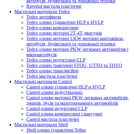
автобусів, будівельної та дорожньої техніки
Ravenol мастила пластичні
Мастильні матеріали Tedex
Tedex антифризи
Tedex оливи гідравлічні HLP и HVLP
Tedex оливи компресорні
Tedex оливи моторні 2Т-4Т двигунів
Tedex оливи моторні LKW моторні вантажівок,
автобусів, будівельної та дорожньої техніки
Tedex оливи моторні PKW легкових автомобілів і
мікроавтобусів
Tedex оливи редукторні CLP
Tedex оливи тракторні STOU, UTTO та TDTO
Tedex оливи трансмісійні
Tedex мастила пластичні
Мастильні матеріали Castrol
Castrol оливи гідравлічні HLP и HVLP
Castrol оливи індустріальні.
Castrol оливи моторні PKW легкових автомобілів,
джипів, бусів та малотоннажних автомобілів
Castrol оливи редукторні CLP
Castrol оливи компресорні і вакуумні
Castrol мастила пластичні
Мастильні матеріали Shell
Shell оливи гідравлічні Tellus