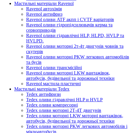
Мастильні матеріали Ravenol
Ravenol автохімія
Ravenol антифриз
Ravenol оливи ATF акпп і CVTF варіаторів
Ravenol оливи гідропідсилювачів керма та
сервоприводів
Ravenol оливи гідравлічні HLP, HLPD, HVLP та
HVLPD.
Ravenol оливи моторні 2т-4т двигунів човнів та
скутерів
Ravenol оливи моторні PKW легкових автомобілів
та бусів
Ravenol оливи трансмісійні
Ravenol оливи моторні LKW вантажівок,
автобусів, будівельної та дорожньої техніки
Ravenol мастила пластичні
Мастильні матеріали Tedex
Tedex антифризи
Tedex оливи гідравлічні HLP и HVLP
Tedex оливи компресорні
Tedex оливи моторні 2Т-4Т двигунів
Tedex оливи моторні LKW моторні вантажівок,
автобусів, будівельної та дорожньої техніки
Tedex оливи моторні PKW легкових автомобілів і
мікроавтобусів