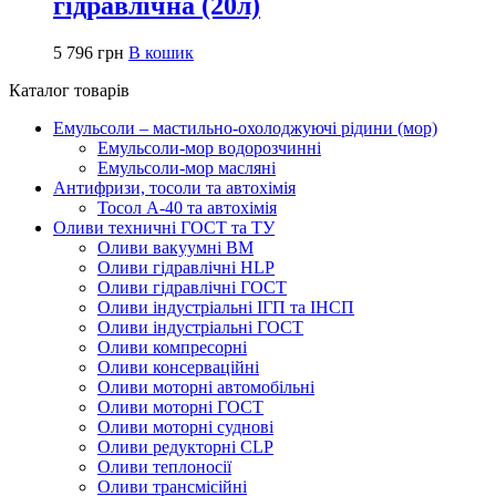
гідравлічна (20л)
5 796
грн
В кошик
Каталог товарів
Емульсоли – мастильно-охолоджуючі рідини (мор)
Емульсоли-мор водорозчинні
Емульсоли-мор масляні
Антифризи, тосоли та автохімія
Тосол А-40 та автохімія
Оливи техничні ГОСТ та ТУ
Оливи вакуумні ВМ
Оливи гідравлічні HLP
Оливи гідравлічні ГОСТ
Оливи індустріальні ІГП та ІНСП
Оливи індустріальні ГОСТ
Оливи компресорні
Оливи консерваційні
Оливи моторні автомобільні
Оливи моторні ГОСТ
Оливи моторні суднові
Оливи редукторні CLP
Оливи теплоносії
Оливи трансмісійні