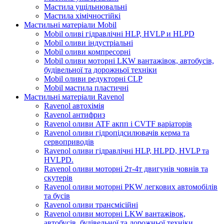
Мастила ущільнювальні
Мастила хімічностійкі
Мастильні матеріали Mobil
Mobil оливі гідравлічні HLP, HVLP и HLPD
Mobil оливи індустріальні
Mobil оливи компресорні
Mobil оливи моторні LKW вантажівок, автобусів,
будівельної та дорожньої техніки
Mobil оливи редукторні CLP
Mobil мастила пластичні
Мастильні матеріали Ravenol
Ravenol автохімія
Ravenol антифриз
Ravenol оливи ATF акпп і CVTF варіаторів
Ravenol оливи гідропідсилювачів керма та
сервоприводів
Ravenol оливи гідравлічні HLP, HLPD, HVLP та
HVLPD.
Ravenol оливи моторні 2т-4т двигунів човнів та
скутерів
Ravenol оливи моторні PKW легкових автомобілів
та бусів
Ravenol оливи трансмісійні
Ravenol оливи моторні LKW вантажівок,
автобусів, будівельної та дорожньої техніки