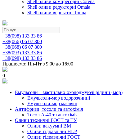
Shell оливи компресорні Corena
Shell оливи редукторні Omala
Shell оливи верстатні Tonna
+38(098) 133 33 86
+38(066) 06 07 800
+38(068) 06 07 800
+38(093) 133 33 86
+38(098) 133 33 86
Працюємо: Пн-Пт з 9:00 до 16:00
0
Емульсоли – мастильно-охолоджуючі рідини (мор)
Емульсоли-мор водорозчинні
Емульсоли-мор масляні
Антифризи, тосоли та автохімія
Тосол А-40 та автохімія
Оливи техничні ГОСТ та ТУ
Оливи вакуумні ВМ
Оливи гідравлічні HLP
Оливи гідравлічні ГОСТ