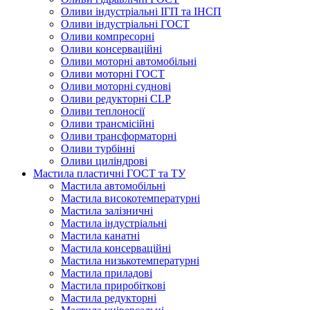
Оливи індустріальні ІГП та ІНСП
Оливи індустріальні ГОСТ
Оливи компресорні
Оливи консерваційні
Оливи моторні автомобільні
Оливи моторні ГОСТ
Оливи моторні суднові
Оливи редукторні CLP
Оливи теплоносії
Оливи трансмісійні
Оливи трансформаторні
Оливи турбінні
Оливи циліндрові
Мастила пластичні ГОСТ та ТУ
Мастила автомобільні
Мастила високотемпературні
Мастила залізничні
Мастила індустріальні
Мастила канатні
Мастила консерваційні
Мастила низькотемпературні
Мастила приладові
Мастила приробіткові
Мастила редукторні