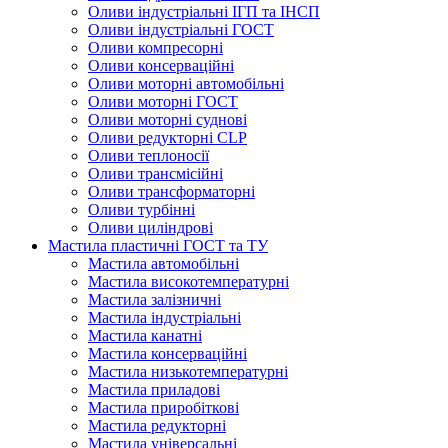
Оливи індустріальні ІГП та ІНСП
Оливи індустріальні ГОСТ
Оливи компресорні
Оливи консерваційні
Оливи моторні автомобільні
Оливи моторні ГОСТ
Оливи моторні суднові
Оливи редукторні CLP
Оливи теплоносії
Оливи трансмісійні
Оливи трансформаторні
Оливи турбінні
Оливи циліндрові
Мастила пластичні ГОСТ та ТУ
Мастила автомобільні
Мастила високотемпературні
Мастила залізничні
Мастила індустріальні
Мастила канатні
Мастила консерваційні
Мастила низькотемпературні
Мастила приладові
Мастила приробіткові
Мастила редукторні
Мастила універсальні