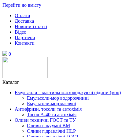
Перейти до вмісту
Оплата
Доставка
Новини і статті
Відео
Партнери
Контакти
0
Каталог
Емульсоли – мастильно-охолоджуючі рідини (мор)
Емульсоли-мор водорозчинні
Емульсоли-мор масляні
Антифризи, тосоли та автохімія
Тосол А-40 та автохімія
Оливи техничні ГОСТ та ТУ
Оливи вакуумні ВМ
Оливи гідравлічні HLP
Оливи гідравлічні ГОСТ