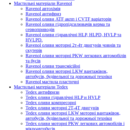
Мастильні матеріали Ravenol
Ravenol автохімія
Ravenol антифриз
Ravenol оливи ATF акпп і CVTF варіаторів
Ravenol оливи гідропідсилювачів керма та
сервоприводів
Ravenol оливи гідравлічні HLP, HLPD, HVLP та
HVLPD.
Ravenol оливи моторні 2т-4т двигунів човнів та
скутерів
Ravenol оливи моторні PKW легкових автомобілів
та бусів
Ravenol оливи трансмісійні
Ravenol оливи моторні LKW вантажівок,
автобусів, будівельної та дорожньої техніки
Ravenol мастила пластичні
Мастильні матеріали Tedex
Tedex антифризи
Tedex оливи гідравлічні HLP и HVLP
Tedex оливи компресорні
Tedex оливи моторні 2Т-4Т двигунів
Tedex оливи моторні LKW моторні вантажівок,
автобусів, будівельної та дорожньої техніки
Tedex оливи моторні PKW легкових автомобілів і
мікроавтобусів