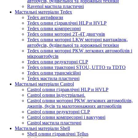
автобусів, будівельної та дорожньої техніки
Ravenol мастила пластичні
Мастильні матеріали Tedex
Tedex антифризи
Tedex оливи гідравлічні HLP и HVLP
Tedex оливи компресорні
Tedex оливи моторні 2Т-4Т двигунів
Tedex оливи моторні LKW моторні вантажівок,
автобусів, будівельної та дорожньої техніки
Tedex оливи моторні PKW легкових автомобілів і
мікроавтобусів
Tedex оливи редукторні CLP
Tedex оливи тракторні STOU, UTTO та TDTO
Tedex оливи трансмісійні
Tedex мастила пластичні
Мастильні матеріали Castrol
Castrol оливи гідравлічні HLP и HVLP
Castrol оливи індустріальні.
Castrol оливи моторні PKW легкових автомобілів,
джипів, бусів та малотоннажних автомобілів
Castrol оливи редукторні CLP
Castrol оливи компресорні і вакуумні
Castrol мастила пластичні
Мастильні матеріали Shell
Shell оливи гідравлічні Tellus