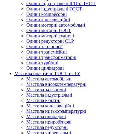
Оливи індустріальні ІГП та ІНСП
Оливи індустріальні ГОСТ
Оливи компресорні
Оливи консерваційні
Оливи моторні автомобільні
Оливи моторні ГОСТ
Оливи моторні суднові
Оливи редукторні CLP
Оливи теплоносії
Оливи трансмісійні
Оливи трансформаторні
Оливи турбінні
Оливи циліндрові
Мастила пластичні ГОСТ та ТУ
Мастила автомобільні
Мастила високотемпературні
Мастила залізничні
Мастила індустріальні
Мастила канатні
Мастила консерваційні
Мастила низькотемпературні
Мастила приладові
Мастила приробіткові
Мастила редукторні
Мастила універсальні