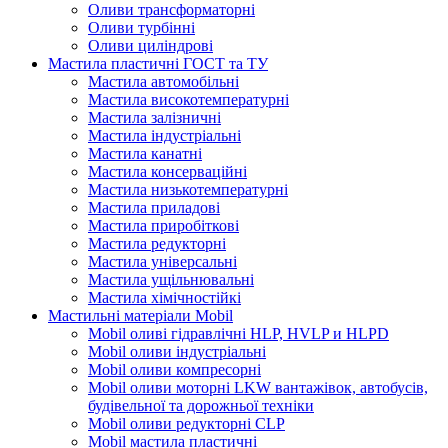
Оливи трансформаторні
Оливи турбінні
Оливи циліндрові
Мастила пластичні ГОСТ та ТУ
Мастила автомобільні
Мастила високотемпературні
Мастила залізничні
Мастила індустріальні
Мастила канатні
Мастила консерваційні
Мастила низькотемпературні
Мастила приладові
Мастила приробіткові
Мастила редукторні
Мастила універсальні
Мастила ущільнювальні
Мастила хімічностійкі
Мастильні матеріали Mobil
Mobil оливі гідравлічні HLP, HVLP и HLPD
Mobil оливи індустріальні
Mobil оливи компресорні
Mobil оливи моторні LKW вантажівок, автобусів,
будівельної та дорожньої техніки
Mobil оливи редукторні CLP
Mobil мастила пластичні