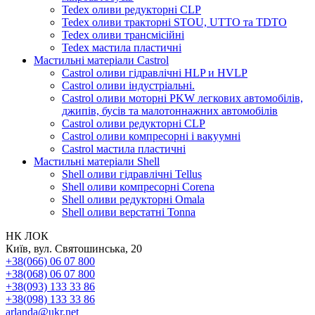
Tedex оливи редукторні CLP
Tedex оливи тракторні STOU, UTTO та TDTO
Tedex оливи трансмісійні
Tedex мастила пластичні
Мастильні матеріали Castrol
Castrol оливи гідравлічні HLP и HVLP
Castrol оливи індустріальні.
Castrol оливи моторні PKW легкових автомобілів,
джипів, бусів та малотоннажних автомобілів
Castrol оливи редукторні CLP
Castrol оливи компресорні і вакуумні
Castrol мастила пластичні
Мастильні матеріали Shell
Shell оливи гідравлічні Tellus
Shell оливи компресорні Corena
Shell оливи редукторні Omala
Shell оливи верстатні Tonna
НК ЛОК
Київ, вул. Святошинська, 20
+38(066) 06 07 800
+38(068) 06 07 800
+38(093) 133 33 86
+38(098) 133 33 86
arlanda@ukr.net