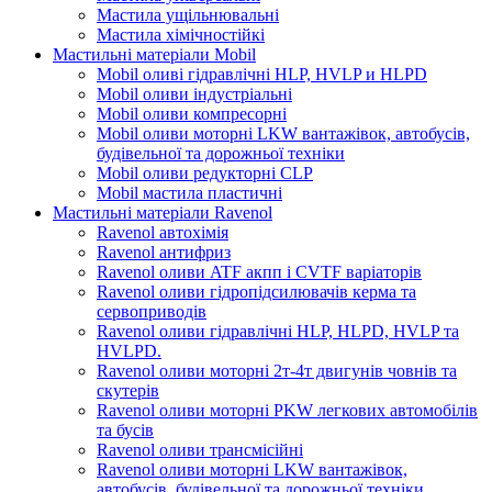
Мастила ущільнювальні
Мастила хімічностійкі
Мастильні матеріали Mobil
Mobil оливі гідравлічні HLP, HVLP и HLPD
Mobil оливи індустріальні
Mobil оливи компресорні
Mobil оливи моторні LKW вантажівок, автобусів,
будівельної та дорожньої техніки
Mobil оливи редукторні CLP
Mobil мастила пластичні
Мастильні матеріали Ravenol
Ravenol автохімія
Ravenol антифриз
Ravenol оливи ATF акпп і CVTF варіаторів
Ravenol оливи гідропідсилювачів керма та
сервоприводів
Ravenol оливи гідравлічні HLP, HLPD, HVLP та
HVLPD.
Ravenol оливи моторні 2т-4т двигунів човнів та
скутерів
Ravenol оливи моторні PKW легкових автомобілів
та бусів
Ravenol оливи трансмісійні
Ravenol оливи моторні LKW вантажівок,
автобусів, будівельної та дорожньої техніки