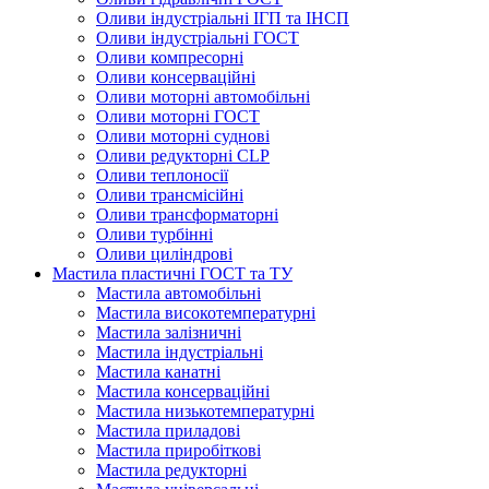
Оливи індустріальні ІГП та ІНСП
Оливи індустріальні ГОСТ
Оливи компресорні
Оливи консерваційні
Оливи моторні автомобільні
Оливи моторні ГОСТ
Оливи моторні суднові
Оливи редукторні CLP
Оливи теплоносії
Оливи трансмісійні
Оливи трансформаторні
Оливи турбінні
Оливи циліндрові
Мастила пластичні ГОСТ та ТУ
Мастила автомобільні
Мастила високотемпературні
Мастила залізничні
Мастила індустріальні
Мастила канатні
Мастила консерваційні
Мастила низькотемпературні
Мастила приладові
Мастила приробіткові
Мастила редукторні