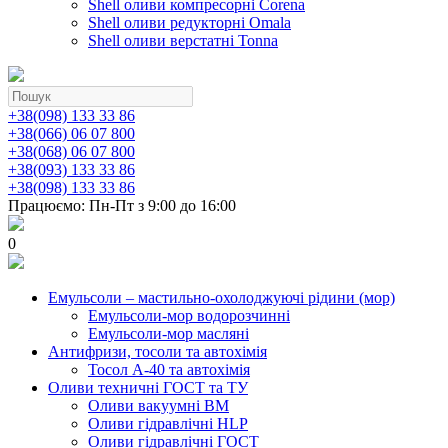
Shell оливи компресорні Corena
Shell оливи редукторні Omala
Shell оливи верстатні Tonna
+38(098) 133 33 86
+38(066) 06 07 800
+38(068) 06 07 800
+38(093) 133 33 86
+38(098) 133 33 86
Працюємо: Пн-Пт з 9:00 до 16:00
0
Емульсоли – мастильно-охолоджуючі рідини (мор)
Емульсоли-мор водорозчинні
Емульсоли-мор масляні
Антифризи, тосоли та автохімія
Тосол А-40 та автохімія
Оливи техничні ГОСТ та ТУ
Оливи вакуумні ВМ
Оливи гідравлічні HLP
Оливи гідравлічні ГОСТ