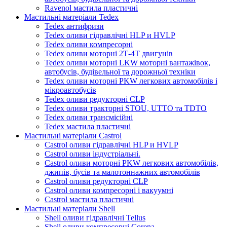
Ravenol мастила пластичні
Мастильні матеріали Tedex
Tedex антифризи
Tedex оливи гідравлічні HLP и HVLP
Tedex оливи компресорні
Tedex оливи моторні 2Т-4Т двигунів
Tedex оливи моторні LKW моторні вантажівок,
автобусів, будівельної та дорожньої техніки
Tedex оливи моторні PKW легкових автомобілів і
мікроавтобусів
Tedex оливи редукторні CLP
Tedex оливи тракторні STOU, UTTO та TDTO
Tedex оливи трансмісійні
Tedex мастила пластичні
Мастильні матеріали Castrol
Castrol оливи гідравлічні HLP и HVLP
Castrol оливи індустріальні.
Castrol оливи моторні PKW легкових автомобілів,
джипів, бусів та малотоннажних автомобілів
Castrol оливи редукторні CLP
Castrol оливи компресорні і вакуумні
Castrol мастила пластичні
Мастильні матеріали Shell
Shell оливи гідравлічні Tellus
Shell оливи компресорні Corena