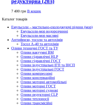
редукторна (20л)
7 400
грн
В кошик
Каталог товарів
Емульсоли – мастильно-охолоджуючі рідини (мор)
Емульсоли-мор водорозчинні
Емульсоли-мор масляні
Антифризи, тосоли та автохімія
Тосол А-40 та автохімія
Оливи техничні ГОСТ та ТУ
Оливи вакуумні ВМ
Оливи гідравлічні HLP
Оливи гідравлічні ГОСТ
Оливи індустріальні ІГП та ІНСП
Оливи індустріальні ГОСТ
Оливи компресорні
Оливи консерваційні
Оливи моторні автомобільні
Оливи моторні ГОСТ
Оливи моторні суднові
Оливи редукторні CLP
Оливи теплоносії
Оливи трансмісійні