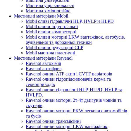
Мастила універсальні
Мастила ущільнювальні
Мастила хімічностійкі
Мастильні матеріали Mobil
Mobil оливі гідравлічні HLP, HVLP и HLPD
Mobil оливи індустріальні
Mobil оливи компресорні
Mobil оливи моторні LKW вантажівок, автобусів,
будівельної та дорожньої техніки
Mobil оливи редукторні CLP
Mobil мастила пластичні
Мастильні матеріали Ravenol
Ravenol автохімія
Ravenol антифриз
Ravenol оливи ATF акпп і CVTF варіаторів
Ravenol оливи гідропідсилювачів керма та
сервоприводів
Ravenol оливи гідравлічні HLP, HLPD, HVLP та
HVLPD.
Ravenol оливи моторні 2т-4т двигунів човнів та
скутерів
Ravenol оливи моторні PKW легкових автомобілів
та бусів
Ravenol оливи трансмісійні
Ravenol оливи моторні LKW вантажівок,