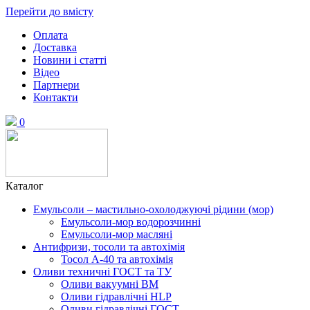
Перейти до вмісту
Оплата
Доставка
Новини і статті
Відео
Партнери
Контакти
0
Каталог
Емульсоли – мастильно-охолоджуючі рідини (мор)
Емульсоли-мор водорозчинні
Емульсоли-мор масляні
Антифризи, тосоли та автохімія
Тосол А-40 та автохімія
Оливи техничні ГОСТ та ТУ
Оливи вакуумні ВМ
Оливи гідравлічні HLP
Оливи гідравлічні ГОСТ