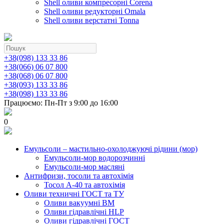
Shell оливи компресорні Corena
Shell оливи редукторні Omala
Shell оливи верстатні Tonna
+38(098) 133 33 86
+38(066) 06 07 800
+38(068) 06 07 800
+38(093) 133 33 86
+38(098) 133 33 86
Працюємо: Пн-Пт з 9:00 до 16:00
0
Емульсоли – мастильно-охолоджуючі рідини (мор)
Емульсоли-мор водорозчинні
Емульсоли-мор масляні
Антифризи, тосоли та автохімія
Тосол А-40 та автохімія
Оливи техничні ГОСТ та ТУ
Оливи вакуумні ВМ
Оливи гідравлічні HLP
Оливи гідравлічні ГОСТ