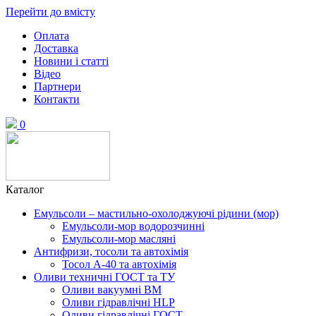
Перейти до вмісту
Оплата
Доставка
Новини і статті
Відео
Партнери
Контакти
0
Каталог
Емульсоли – мастильно-охолоджуючі рідини (мор)
Емульсоли-мор водорозчинні
Емульсоли-мор масляні
Антифризи, тосоли та автохімія
Тосол А-40 та автохімія
Оливи техничні ГОСТ та ТУ
Оливи вакуумні ВМ
Оливи гідравлічні HLP
Оливи гідравлічні ГОСТ