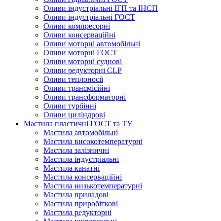
Оливи індустріальні ІГП та ІНСП
Оливи індустріальні ГОСТ
Оливи компресорні
Оливи консерваційні
Оливи моторні автомобільні
Оливи моторні ГОСТ
Оливи моторні суднові
Оливи редукторні CLP
Оливи теплоносії
Оливи трансмісійні
Оливи трансформаторні
Оливи турбінні
Оливи циліндрові
Мастила пластичні ГОСТ та ТУ
Мастила автомобільні
Мастила високотемпературні
Мастила залізничні
Мастила індустріальні
Мастила канатні
Мастила консерваційні
Мастила низькотемпературні
Мастила приладові
Мастила приробіткові
Мастила редукторні