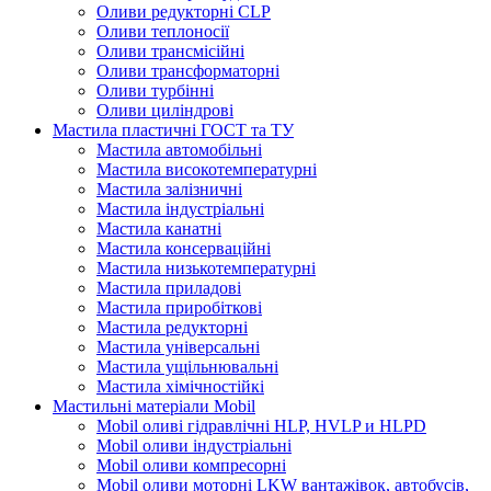
Оливи редукторні CLP
Оливи теплоносії
Оливи трансмісійні
Оливи трансформаторні
Оливи турбінні
Оливи циліндрові
Мастила пластичні ГОСТ та ТУ
Мастила автомобільні
Мастила високотемпературні
Мастила залізничні
Мастила індустріальні
Мастила канатні
Мастила консерваційні
Мастила низькотемпературні
Мастила приладові
Мастила приробіткові
Мастила редукторні
Мастила універсальні
Мастила ущільнювальні
Мастила хімічностійкі
Мастильні матеріали Mobil
Mobil оливі гідравлічні HLP, HVLP и HLPD
Mobil оливи індустріальні
Mobil оливи компресорні
Mobil оливи моторні LKW вантажівок, автобусів,