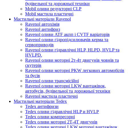
будівельної та дорожньої техніки
Mobil оливи редукторні CLP
Mobil мастила пластичні
Мастильні матеріали Ravenol
Ravenol автохімія
Ravenol антифриз
Ravenol оливи ATF акпп і CVTF варіаторів
Ravenol оливи гідропідсилювачів керма та
сервоприводів
Ravenol оливи гідравлічні HLP, HLPD, HVLP та
HVLPD.
Ravenol оливи моторні 2т-4т двигунів човнів та
скутерів
Ravenol оливи моторні PKW легкових автомобілів
та бусів
Ravenol оливи трансмісійні
Ravenol оливи моторні LKW вантажівок,
автобусів, будівельної та дорожньої техніки
Ravenol мастила пластичні
Мастильні матеріали Tedex
Tedex антифризи
Tedex оливи гідравлічні HLP и HVLP
Tedex оливи компресорні
Tedex оливи моторні 2Т-4Т двигунів
Tedex оливи моторні LKW моторні вантажівок,