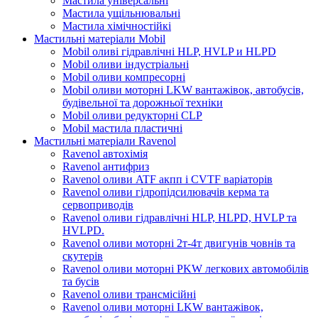
Мастила універсальні
Мастила ущільнювальні
Мастила хімічностійкі
Мастильні матеріали Mobil
Mobil оливі гідравлічні HLP, HVLP и HLPD
Mobil оливи індустріальні
Mobil оливи компресорні
Mobil оливи моторні LKW вантажівок, автобусів,
будівельної та дорожньої техніки
Mobil оливи редукторні CLP
Mobil мастила пластичні
Мастильні матеріали Ravenol
Ravenol автохімія
Ravenol антифриз
Ravenol оливи ATF акпп і CVTF варіаторів
Ravenol оливи гідропідсилювачів керма та
сервоприводів
Ravenol оливи гідравлічні HLP, HLPD, HVLP та
HVLPD.
Ravenol оливи моторні 2т-4т двигунів човнів та
скутерів
Ravenol оливи моторні PKW легкових автомобілів
та бусів
Ravenol оливи трансмісійні
Ravenol оливи моторні LKW вантажівок,