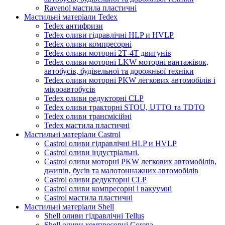
Ravenol мастила пластичні
Мастильні матеріали Tedex
Tedex антифризи
Tedex оливи гідравлічні HLP и HVLP
Tedex оливи компресорні
Tedex оливи моторні 2Т-4Т двигунів
Tedex оливи моторні LKW моторні вантажівок,
автобусів, будівельної та дорожньої техніки
Tedex оливи моторні PKW легкових автомобілів і
мікроавтобусів
Tedex оливи редукторні CLP
Tedex оливи тракторні STOU, UTTO та TDTO
Tedex оливи трансмісійні
Tedex мастила пластичні
Мастильні матеріали Castrol
Castrol оливи гідравлічні HLP и HVLP
Castrol оливи індустріальні.
Castrol оливи моторні PKW легкових автомобілів,
джипів, бусів та малотоннажних автомобілів
Castrol оливи редукторні CLP
Castrol оливи компресорні і вакуумні
Castrol мастила пластичні
Мастильні матеріали Shell
Shell оливи гідравлічні Tellus
Shell оливи компресорні Corena