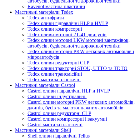
автобусів, будівельної та дорожньої техніки
Ravenol мастила пластичні
Мастильні матеріали Tedex
Tedex антифризи
Tedex оливи гідравлічні HLP и HVLP
Tedex оливи компресорні
Tedex оливи моторні 2Т-4Т двигунів
Tedex оливи моторні LKW моторні вантажівок,
автобусів, будівельної та дорожньої техніки
Tedex оливи моторні PKW легкових автомобілів і
мікроавтобусів
Tedex оливи редукторні CLP
Tedex оливи тракторні STOU, UTTO та TDTO
Tedex оливи трансмісійні
Tedex мастила пластичні
Мастильні матеріали Castrol
Castrol оливи гідравлічні HLP и HVLP
Castrol оливи індустріальні.
Castrol оливи моторні PKW легкових автомобілів,
джипів, бусів та малотоннажних автомобілів
Castrol оливи редукторні CLP
Castrol оливи компресорні і вакуумні
Castrol мастила пластичні
Мастильні матеріали Shell
Shell оливи гідравлічні Tellus