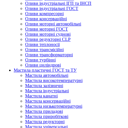
Оливи індустріальні ІГП та ІНСП
Оливи індустріальні ГОСТ
Оливи компресорні
Оливи консерваційні
Оливи моторні автомобільні
Оливи моторні ГОСТ
Оливи моторні суднові
Оливи редукторні CLP
Оливи теплоносії
Оливи трансмісійні
Оливи трансформаторні
Оливи турбінні
Оливи циліндрові
Мастила пластичні ГОСТ та ТУ
Мастила автомобільні
Мастила високотемпературні
Мастила залізничні
Мастила індустріальні
Мастила канатні
Мастила консерваційні
Мастила низькотемпературні
Мастила приладові
Мастила приробіткові
Мастила редукторні
Мастила універсальні