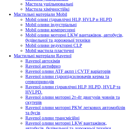
Мастила ущільнювальні
Мастила хімічностійкі
Мастильні матеріали Mobil
Mobil оливі гідравлічні HLP, HVLP и HLPD
Mobil оливи індустріальні
Mobil оливи компресорні
Mobil оливи моторні LKW вантажівок, автобусів,
будівельної та дорожньої техніки
Mobil оливи редукторні CLP
Mobil мастила пластичні
Мастильні матеріали Ravenol
Ravenol автохімія
Ravenol антифриз
Ravenol оливи ATF акпп і CVTF варіаторів
Ravenol оливи гідропідсилювачів керма та
сервоприводів
Ravenol оливи гідравлічні HLP, HLPD, HVLP та
HVLPD.
Ravenol оливи моторні 2т-4т двигунів човнів та
скутерів
Ravenol оливи моторні PKW легкових автомобілів
та бусів
Ravenol оливи трансмісійні
Ravenol оливи моторні LKW вантажівок,
автобусів, будівельної та дорожньої техніки