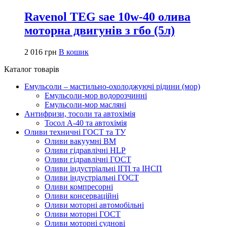
Ravenol TEG sae 10w-40 олива
моторна двигунів з гбо (5л)
2 016
грн
В кошик
Каталог товарів
Емульсоли – мастильно-охолоджуючі рідини (мор)
Емульсоли-мор водорозчинні
Емульсоли-мор масляні
Антифризи, тосоли та автохімія
Тосол А-40 та автохімія
Оливи техничні ГОСТ та ТУ
Оливи вакуумні ВМ
Оливи гідравлічні HLP
Оливи гідравлічні ГОСТ
Оливи індустріальні ІГП та ІНСП
Оливи індустріальні ГОСТ
Оливи компресорні
Оливи консерваційні
Оливи моторні автомобільні
Оливи моторні ГОСТ
Оливи моторні суднові