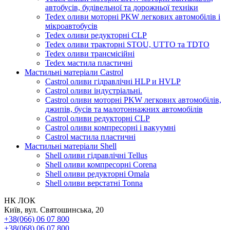
автобусів, будівельної та дорожньої техніки
Tedex оливи моторні PKW легкових автомобілів і
мікроавтобусів
Tedex оливи редукторні CLP
Tedex оливи тракторні STOU, UTTO та TDTO
Tedex оливи трансмісійні
Tedex мастила пластичні
Мастильні матеріали Castrol
Castrol оливи гідравлічні HLP и HVLP
Castrol оливи індустріальні.
Castrol оливи моторні PKW легкових автомобілів,
джипів, бусів та малотоннажних автомобілів
Castrol оливи редукторні CLP
Castrol оливи компресорні і вакуумні
Castrol мастила пластичні
Мастильні матеріали Shell
Shell оливи гідравлічні Tellus
Shell оливи компресорні Corena
Shell оливи редукторні Omala
Shell оливи верстатні Tonna
НК ЛОК
Київ, вул. Святошинська, 20
+38(066) 06 07 800
+38(068) 06 07 800