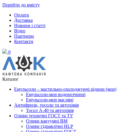
Перейти до вмісту
Оплата
Доставка
Новини і статті
Відео
Партнери
Контакти
0
Каталог
Емульсоли – мастильно-охолоджуючі рідини (мор)
Емульсоли-мор водорозчинні
Емульсоли-мор масляні
Антифризи, тосоли та автохімія
Тосол А-40 та автохімія
Оливи техничні ГОСТ та ТУ
Оливи вакуумні ВМ
Оливи гідравлічні HLP
Оливи гідравлічні ГОСТ