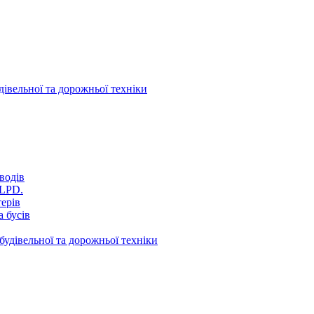
дівельної та дорожньої техніки
водів
VLPD.
терів
 бусів
будівельної та дорожньої техніки