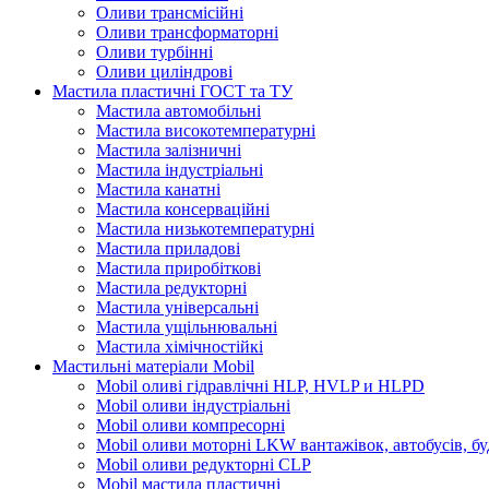
Оливи трансмісійні
Оливи трансформаторні
Оливи турбінні
Оливи циліндрові
Мастила пластичні ГОСТ та ТУ
Мастила автомобільні
Мастила високотемпературні
Мастила залізничні
Мастила індустріальні
Мастила канатні
Мастила консерваційні
Мастила низькотемпературні
Мастила приладові
Мастила приробіткові
Мастила редукторні
Мастила універсальні
Мастила ущільнювальні
Мастила хімічностійкі
Мастильні матеріали Mobil
Mobil оливі гідравлічні HLP, HVLP и HLPD
Mobil оливи індустріальні
Mobil оливи компресорні
Mobil оливи моторні LKW вантажівок, автобусів, бу
Mobil оливи редукторні CLP
Mobil мастила пластичні