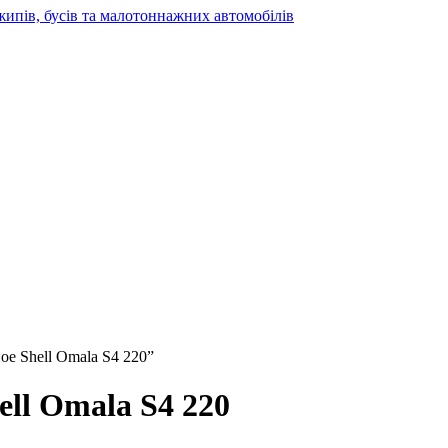
жипів, бусів та малотоннажних автомобілів
ое Shell Omala S4 220”
ll Omala S4 220