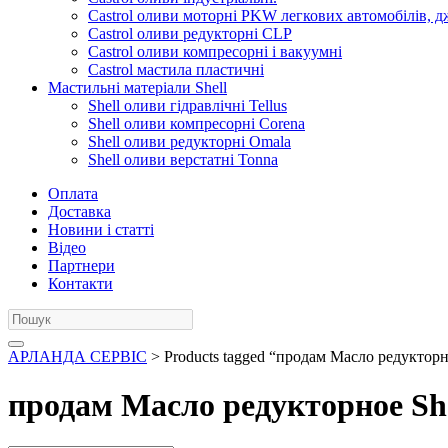
Castrol оливи моторні PKW легкових автомобілів, д
Castrol оливи редукторні CLP
Castrol оливи компресорні і вакуумні
Castrol мастила пластичні
Мастильні матеріали Shell
Shell оливи гідравлічні Tellus
Shell оливи компресорні Corena
Shell оливи редукторні Omala
Shell оливи верстатні Tonna
Оплата
Доставка
Новини і статті
Відео
Партнери
Контакти
АРЛАНДА СЕРВІС
> Products tagged “продам Масло редукторн
продам Масло редукторное She