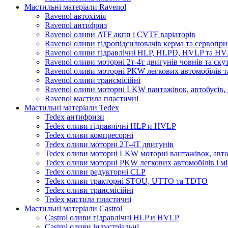
Мастильні матеріали Ravenol
Ravenol автохімія
Ravenol антифриз
Ravenol оливи ATF акпп і CVTF варіаторів
Ravenol оливи гідропідсилювачів керма та сервопри
Ravenol оливи гідравлічні HLP, HLPD, HVLP та H
Ravenol оливи моторні 2т-4т двигунів човнів та ску
Ravenol оливи моторні PKW легкових автомобілів та
Ravenol оливи трансмісійні
Ravenol оливи моторні LKW вантажівок, автобусів, 
Ravenol мастила пластичні
Мастильні матеріали Tedex
Tedex антифризи
Tedex оливи гідравлічні HLP и HVLP
Tedex оливи компресорні
Tedex оливи моторні 2Т-4Т двигунів
Tedex оливи моторні LKW моторні вантажівок, автоб
Tedex оливи моторні PKW легкових автомобілів і мі
Tedex оливи редукторні CLP
Tedex оливи тракторні STOU, UTTO та TDTO
Tedex оливи трансмісійні
Tedex мастила пластичні
Мастильні матеріали Castrol
Castrol оливи гідравлічні HLP и HVLP
Castrol оливи індустріальні.