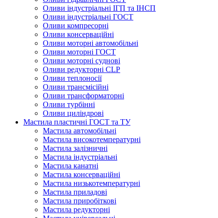
Оливи індустріальні ІГП та ІНСП
Оливи індустріальні ГОСТ
Оливи компресорні
Оливи консерваційні
Оливи моторні автомобільні
Оливи моторні ГОСТ
Оливи моторні суднові
Оливи редукторні CLP
Оливи теплоносії
Оливи трансмісійні
Оливи трансформаторні
Оливи турбінні
Оливи циліндрові
Мастила пластичні ГОСТ та ТУ
Мастила автомобільні
Мастила високотемпературні
Мастила залізничні
Мастила індустріальні
Мастила канатні
Мастила консерваційні
Мастила низькотемпературні
Мастила приладові
Мастила приробіткові
Мастила редукторні