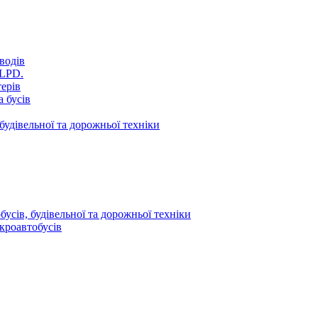
водів
VLPD.
терів
 бусів
будівельної та дорожньої техніки
усів, будівельної та дорожньої техніки
кроавтобусів