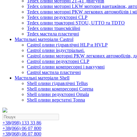
Tedex оливи моторні 2Т-4Т двигунів
Tedex оливи моторні LKW моторні вантажівок, автоб
Tedex оливи моторні PKW легкових автомобілів і мі
Tedex оливи редукторні CLP
Tedex оливи тракторні STOU, UTTO та TDTO
Tedex оливи трансмісійні
Tedex мастила пластичні
Мастильні матеріали Castrol
Castrol оливи гідравлічні HLP и HVLP
Castrol оливи індустріальні.
Castrol оливи моторні PKW легкових автомобілів, д
Castrol оливи редукторні CLP
Castrol оливи компресорні і вакуумні
Castrol мастила пластичні
Мастильні матеріали Shell
Shell оливи гідравлічні Tellus
Shell оливи компресорні Corena
Shell оливи редукторні Omala
Shell оливи верстатні Tonna
+38(098) 133 33 86
+38(066) 06 07 800
+38(068) 06 07 800