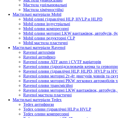
Мастила універсальні
Мастила ущільнювальні
Мастила хімічностійкі
Мастильні матеріали Mobil
Mobil оливі гідравлічні HLP, HVLP и HLPD
Mobil оливи індустріальні
Mobil оливи компресорні
Mobil оливи моторні LKW вантажівок, автобусів, бу
Mobil оливи редукторні CLP
Mobil мастила пластичні
Мастильні матеріали Ravenol
Ravenol автохімія
Ravenol антифриз
Ravenol оливи ATF акпп і CVTF варіаторів
Ravenol оливи гідропідсилювачів керма та сервопри
Ravenol оливи гідравлічні HLP, HLPD, HVLP та H
Ravenol оливи моторні 2т-4т двигунів човнів та ску
Ravenol оливи моторні PKW легкових автомобілів та
Ravenol оливи трансмісійні
Ravenol оливи моторні LKW вантажівок, автобусів, 
Ravenol мастила пластичні
Мастильні матеріали Tedex
Tedex антифризи
Tedex оливи гідравлічні HLP и HVLP
Tedex оливи компресорні