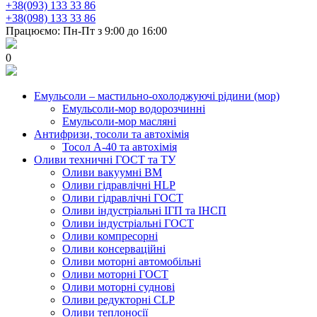
+38(093) 133 33 86
+38(098) 133 33 86
Працюємо: Пн-Пт з 9:00 до 16:00
0
Емульсоли – мастильно-охолоджуючі рідини (мор)
Емульсоли-мор водорозчинні
Емульсоли-мор масляні
Антифризи, тосоли та автохімія
Тосол А-40 та автохімія
Оливи техничні ГОСТ та ТУ
Оливи вакуумні ВМ
Оливи гідравлічні HLP
Оливи гідравлічні ГОСТ
Оливи індустріальні ІГП та ІНСП
Оливи індустріальні ГОСТ
Оливи компресорні
Оливи консерваційні
Оливи моторні автомобільні
Оливи моторні ГОСТ
Оливи моторні суднові
Оливи редукторні CLP
Оливи теплоносії