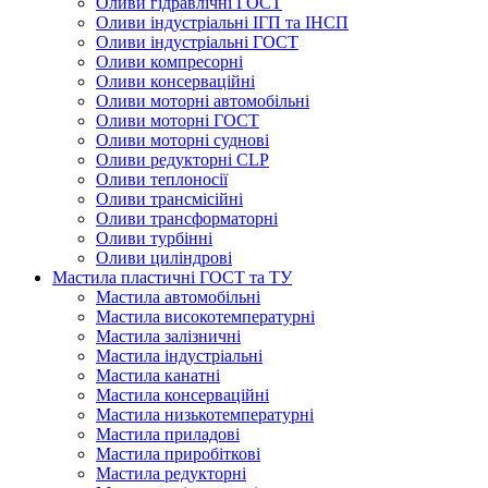
Оливи гідравлічні ГОСТ
Оливи індустріальні ІГП та ІНСП
Оливи індустріальні ГОСТ
Оливи компресорні
Оливи консерваційні
Оливи моторні автомобільні
Оливи моторні ГОСТ
Оливи моторні суднові
Оливи редукторні CLP
Оливи теплоносії
Оливи трансмісійні
Оливи трансформаторні
Оливи турбінні
Оливи циліндрові
Мастила пластичні ГОСТ та ТУ
Мастила автомобільні
Мастила високотемпературні
Мастила залізничні
Мастила індустріальні
Мастила канатні
Мастила консерваційні
Мастила низькотемпературні
Мастила приладові
Мастила приробіткові
Мастила редукторні