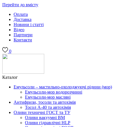
Перейти до вмісту
Оплата
Доставка
Новини і статті
Відео
Партнери
Контакти
0
Каталог
Емульсоли – мастильно-охолоджуючі рідини (мор)
Емульсоли-мор водорозчинні
Емульсоли-мор масляні
Антифризи, тосоли та автохімія
Тосол А-40 та автохімія
Оливи техничні ГОСТ та ТУ
Оливи вакуумні ВМ
Оливи гідравлічні HLP