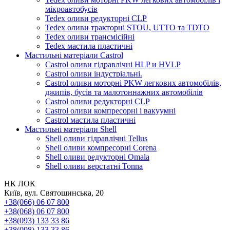
мікроавтобусів
Tedex оливи редукторні CLP
Tedex оливи тракторні STOU, UTTO та TDTO
Tedex оливи трансмісійні
Tedex мастила пластичні
Мастильні матеріали Castrol
Castrol оливи гідравлічні HLP и HVLP
Castrol оливи індустріальні.
Castrol оливи моторні PKW легкових автомобілів,
джипів, бусів та малотоннажних автомобілів
Castrol оливи редукторні CLP
Castrol оливи компресорні і вакуумні
Castrol мастила пластичні
Мастильні матеріали Shell
Shell оливи гідравлічні Tellus
Shell оливи компресорні Corena
Shell оливи редукторні Omala
Shell оливи верстатні Tonna
НК ЛОК
Київ, вул. Святошинська, 20
+38(066) 06 07 800
+38(068) 06 07 800
+38(093) 133 33 86
+38(098) 133 33 86