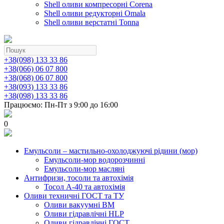
Shell оливи компресорні Corena
Shell оливи редукторні Omala
Shell оливи верстатні Tonna
+38(098) 133 33 86
+38(066) 06 07 800
+38(068) 06 07 800
+38(093) 133 33 86
+38(098) 133 33 86
Працюємо: Пн-Пт з 9:00 до 16:00
0
Емульсоли – мастильно-охолоджуючі рідини (мор)
Емульсоли-мор водорозчинні
Емульсоли-мор масляні
Антифризи, тосоли та автохімія
Тосол А-40 та автохімія
Оливи техничні ГОСТ та ТУ
Оливи вакуумні ВМ
Оливи гідравлічні HLP
Оливи гідравлічні ГОСТ