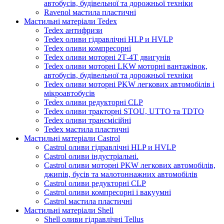
автобусів, будівельної та дорожньої техніки
Ravenol мастила пластичні
Мастильні матеріали Tedex
Tedex антифризи
Tedex оливи гідравлічні HLP и HVLP
Tedex оливи компресорні
Tedex оливи моторні 2Т-4Т двигунів
Tedex оливи моторні LKW моторні вантажівок,
автобусів, будівельної та дорожньої техніки
Tedex оливи моторні PKW легкових автомобілів і
мікроавтобусів
Tedex оливи редукторні CLP
Tedex оливи тракторні STOU, UTTO та TDTO
Tedex оливи трансмісійні
Tedex мастила пластичні
Мастильні матеріали Castrol
Castrol оливи гідравлічні HLP и HVLP
Castrol оливи індустріальні.
Castrol оливи моторні PKW легкових автомобілів,
джипів, бусів та малотоннажних автомобілів
Castrol оливи редукторні CLP
Castrol оливи компресорні і вакуумні
Castrol мастила пластичні
Мастильні матеріали Shell
Shell оливи гідравлічні Tellus