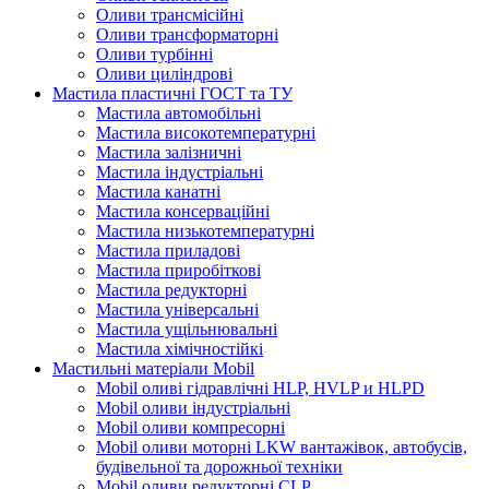
Оливи трансмісійні
Оливи трансформаторні
Оливи турбінні
Оливи циліндрові
Мастила пластичні ГОСТ та ТУ
Мастила автомобільні
Мастила високотемпературні
Мастила залізничні
Мастила індустріальні
Мастила канатні
Мастила консерваційні
Мастила низькотемпературні
Мастила приладові
Мастила приробіткові
Мастила редукторні
Мастила універсальні
Мастила ущільнювальні
Мастила хімічностійкі
Мастильні матеріали Mobil
Mobil оливі гідравлічні HLP, HVLP и HLPD
Mobil оливи індустріальні
Mobil оливи компресорні
Mobil оливи моторні LKW вантажівок, автобусів,
будівельної та дорожньої техніки
Mobil оливи редукторні CLP