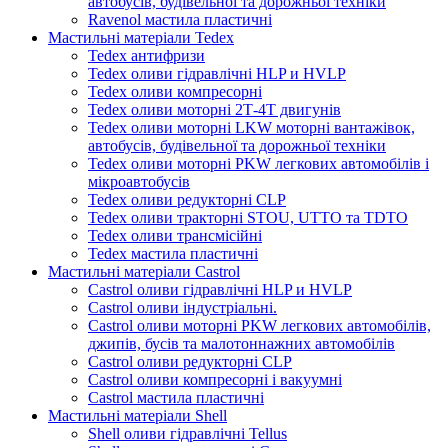
автобусів, будівельної та дорожньої техніки
Ravenol мастила пластичні
Мастильні матеріали Tedex
Tedex антифризи
Tedex оливи гідравлічні HLP и HVLP
Tedex оливи компресорні
Tedex оливи моторні 2Т-4Т двигунів
Tedex оливи моторні LKW моторні вантажівок,
автобусів, будівельної та дорожньої техніки
Tedex оливи моторні PKW легкових автомобілів і
мікроавтобусів
Tedex оливи редукторні CLP
Tedex оливи тракторні STOU, UTTO та TDTO
Tedex оливи трансмісійні
Tedex мастила пластичні
Мастильні матеріали Castrol
Castrol оливи гідравлічні HLP и HVLP
Castrol оливи індустріальні.
Castrol оливи моторні PKW легкових автомобілів,
джипів, бусів та малотоннажних автомобілів
Castrol оливи редукторні CLP
Castrol оливи компресорні і вакуумні
Castrol мастила пластичні
Мастильні матеріали Shell
Shell оливи гідравлічні Tellus