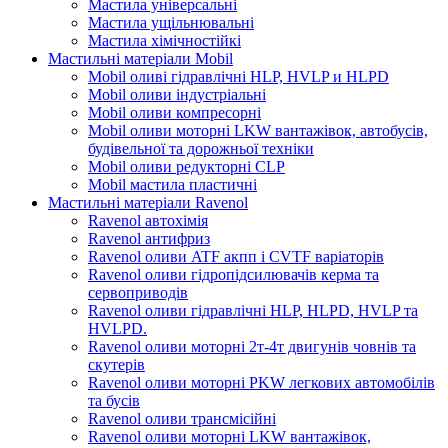
Мастила універсальні
Мастила ущільнювальні
Мастила хімічностійкі
Мастильні матеріали Mobil
Mobil оливі гідравлічні HLP, HVLP и HLPD
Mobil оливи індустріальні
Mobil оливи компресорні
Mobil оливи моторні LKW вантажівок, автобусів,
будівельної та дорожньої техніки
Mobil оливи редукторні CLP
Mobil мастила пластичні
Мастильні матеріали Ravenol
Ravenol автохімія
Ravenol антифриз
Ravenol оливи ATF акпп і CVTF варіаторів
Ravenol оливи гідропідсилювачів керма та
сервоприводів
Ravenol оливи гідравлічні HLP, HLPD, HVLP та
HVLPD.
Ravenol оливи моторні 2т-4т двигунів човнів та
скутерів
Ravenol оливи моторні PKW легкових автомобілів
та бусів
Ravenol оливи трансмісійні
Ravenol оливи моторні LKW вантажівок,