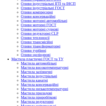
Оливи індустріальні ІГП та ІНСП
Оливи індустріальні ГОСТ
Оливи компресорні
Оливи консерваційні
Оливи моторні автомобільні
Оливи моторні ГОСТ
Оливи моторні суднові
Оливи редукторні CLP
Оливи теплоносії
Оливи трансмісійні
Оливи трансформаторні
Оливи турбінні
Оливи циліндрові
Мастила пластичні ГОСТ та ТУ
Мастила автомобільні
Мастила високотемпературні
Мастила залізничні
Мастила індустріальні
Мастила канатні
Мастила консерваційні
Мастила низькотемпературні
Мастила приладові
Мастила приробіткові
Мастила редукторні
Мастила універсальні