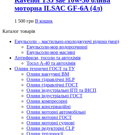
моторна ILSAC GF-6A (4л)
1 500
грн
В кошик
Каталог товарів
Емульсоли – мастильно-охолоджуючі рідини (мор)
Емульсоли-мор водорозчинні
Емульсоли-мор масляні
Антифризи, тосоли та автохімія
Тосол А-40 та автохімія
Оливи техничні ГОСТ та ТУ
Оливи вакуумні ВМ
Оливи гідравлічні HLP
Оливи гідравлічні ГОСТ
Оливи індустріальні ІГП та ІНСП
Оливи індустріальні ГОСТ
Оливи компресорні
Оливи консерваційні
Оливи моторні автомобільні
Оливи моторні ГОСТ
Оливи моторні суднові
Оливи редукторні CLP
Оливи теплоносії