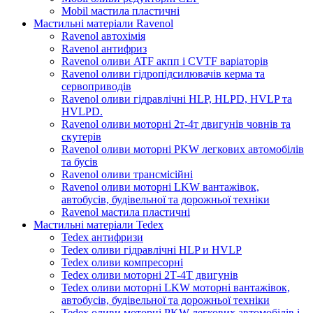
Mobil мастила пластичні
Мастильні матеріали Ravenol
Ravenol автохімія
Ravenol антифриз
Ravenol оливи ATF акпп і CVTF варіаторів
Ravenol оливи гідропідсилювачів керма та
сервоприводів
Ravenol оливи гідравлічні HLP, HLPD, HVLP та
HVLPD.
Ravenol оливи моторні 2т-4т двигунів човнів та
скутерів
Ravenol оливи моторні PKW легкових автомобілів
та бусів
Ravenol оливи трансмісійні
Ravenol оливи моторні LKW вантажівок,
автобусів, будівельної та дорожньої техніки
Ravenol мастила пластичні
Мастильні матеріали Tedex
Tedex антифризи
Tedex оливи гідравлічні HLP и HVLP
Tedex оливи компресорні
Tedex оливи моторні 2Т-4Т двигунів
Tedex оливи моторні LKW моторні вантажівок,
автобусів, будівельної та дорожньої техніки
Tedex оливи моторні PKW легкових автомобілів і