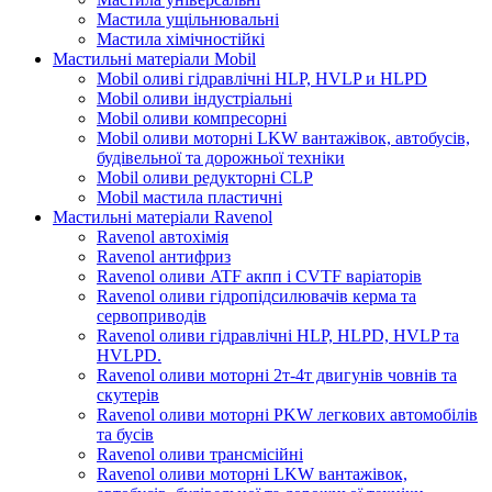
Мастила ущільнювальні
Мастила хімічностійкі
Мастильні матеріали Mobil
Mobil оливі гідравлічні HLP, HVLP и HLPD
Mobil оливи індустріальні
Mobil оливи компресорні
Mobil оливи моторні LKW вантажівок, автобусів,
будівельної та дорожньої техніки
Mobil оливи редукторні CLP
Mobil мастила пластичні
Мастильні матеріали Ravenol
Ravenol автохімія
Ravenol антифриз
Ravenol оливи ATF акпп і CVTF варіаторів
Ravenol оливи гідропідсилювачів керма та
сервоприводів
Ravenol оливи гідравлічні HLP, HLPD, HVLP та
HVLPD.
Ravenol оливи моторні 2т-4т двигунів човнів та
скутерів
Ravenol оливи моторні PKW легкових автомобілів
та бусів
Ravenol оливи трансмісійні
Ravenol оливи моторні LKW вантажівок,