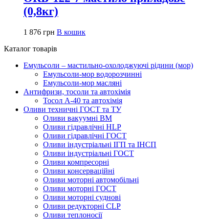
(0,8кг)
1 876
грн
В кошик
Каталог товарів
Емульсоли – мастильно-охолоджуючі рідини (мор)
Емульсоли-мор водорозчинні
Емульсоли-мор масляні
Антифризи, тосоли та автохімія
Тосол А-40 та автохімія
Оливи техничні ГОСТ та ТУ
Оливи вакуумні ВМ
Оливи гідравлічні HLP
Оливи гідравлічні ГОСТ
Оливи індустріальні ІГП та ІНСП
Оливи індустріальні ГОСТ
Оливи компресорні
Оливи консерваційні
Оливи моторні автомобільні
Оливи моторні ГОСТ
Оливи моторні суднові
Оливи редукторні CLP
Оливи теплоносії