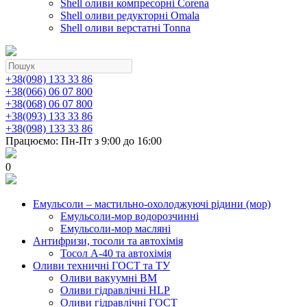
Shell оливи компресорні Corena
Shell оливи редукторні Omala
Shell оливи верстатні Tonna
+38(098) 133 33 86
+38(066) 06 07 800
+38(068) 06 07 800
+38(093) 133 33 86
+38(098) 133 33 86
Працюємо: Пн-Пт з 9:00 до 16:00
0
Емульсоли – мастильно-охолоджуючі рідини (мор)
Емульсоли-мор водорозчинні
Емульсоли-мор масляні
Антифризи, тосоли та автохімія
Тосол А-40 та автохімія
Оливи техничні ГОСТ та ТУ
Оливи вакуумні ВМ
Оливи гідравлічні HLP
Оливи гідравлічні ГОСТ