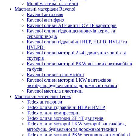
Mobil мастила пластичні
Мастильні матеріали Ravenol
Ravenol автохімія
Ravenol антифриз
Ravenol оливи ATF акпп і CVTF варіаторів
Ravenol оливи гідропідсилювачів керма та
сервоприводів
Ravenol оливи гідравлічні HLP, HLPD, HVLP та
HVLPD.
Ravenol оливи моторні 2т-4т двигунів човнів та
скутерів
Ravenol оливи моторні PKW легкових автомобілів
та бусів
Ravenol оливи трансмісійні
Ravenol оливи моторні LKW вантажівок,
автобусів, будівельної та дорожньої техніки
Ravenol мастила пластичні
Мастильні матеріали Tedex
Tedex антифризи
Tedex оливи гідравлічні HLP и HVLP
Tedex оливи компресорні
Tedex оливи моторні 2Т-4Т двигунів
Tedex оливи моторні LKW моторні вантажівок,
автобусів, будівельної та дорожньої техніки
Tedex оливи моторні PKW легкових автомобілів і