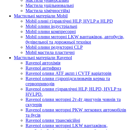
Мастила універсальні
Мастила ущільнювальні
Мастила хімічностійкі
Мастильні матеріали Mobil
Mobil оливі гідравлічні HLP, HVLP и HLPD
Mobil оливи індустріальні
Mobil оливи компресорні
Mobil оливи моторні LKW вантажівок, автобусів,
будівельної та дорожньої техніки
Mobil оливи редукторні CLP
Mobil мастила пластичні
Мастильні матеріали Ravenol
Ravenol автохімія
Ravenol антифриз
Ravenol оливи ATF акпп і CVTF варіаторів
Ravenol оливи гідропідсилювачів керма та
сервоприводів
Ravenol оливи гідравлічні HLP, HLPD, HVLP та
HVLPD.
Ravenol оливи моторні 2т-4т двигунів човнів та
скутерів
Ravenol оливи моторні PKW легкових автомобілів
та бусів
Ravenol оливи трансмісійні
Ravenol оливи моторні LKW вантажівок,