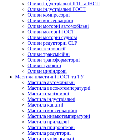
Оливи індустріальні ІГП та ІНСП
Оливи індустріальні ГОСТ
Оливи компресорні
Оливи консерваційні
Оливи моторні автомобільні
Оливи моторні ГОСТ
Оливи моторні суднові
Оливи редукторні CLP
Оливи теплоносії
Оливи трансмісійні
Оливи трансформаторні
Оливи турбінні
Оливи циліндрові
Мастила пластичні ГОСТ та ТУ
Мастила автомобільні
Мастила високотемпературні
Мастила залізничні
Мастила індустріальні
Мастила канатні
Мастила консерваційні
Мастила низькотемпературні
Мастила приладові
Мастила приробіткові
Мастила редукторні
Мастила універсальні