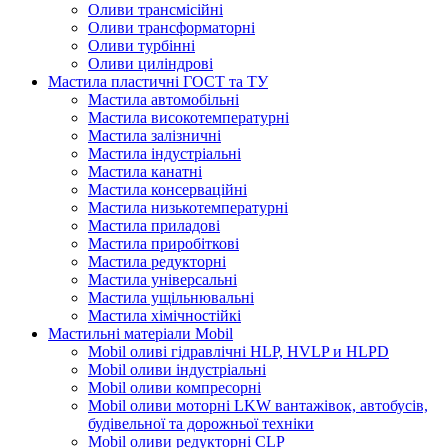
Оливи трансмісійні
Оливи трансформаторні
Оливи турбінні
Оливи циліндрові
Мастила пластичні ГОСТ та ТУ
Мастила автомобільні
Мастила високотемпературні
Мастила залізничні
Мастила індустріальні
Мастила канатні
Мастила консерваційні
Мастила низькотемпературні
Мастила приладові
Мастила приробіткові
Мастила редукторні
Мастила універсальні
Мастила ущільнювальні
Мастила хімічностійкі
Мастильні матеріали Mobil
Mobil оливі гідравлічні HLP, HVLP и HLPD
Mobil оливи індустріальні
Mobil оливи компресорні
Mobil оливи моторні LKW вантажівок, автобусів,
будівельної та дорожньої техніки
Mobil оливи редукторні CLP