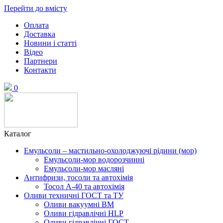
Перейти до вмісту
Оплата
Доставка
Новини і статті
Відео
Партнери
Контакти
0
Каталог
Емульсоли – мастильно-охолоджуючі рідини (мор)
Емульсоли-мор водорозчинні
Емульсоли-мор масляні
Антифризи, тосоли та автохімія
Тосол А-40 та автохімія
Оливи техничні ГОСТ та ТУ
Оливи вакуумні ВМ
Оливи гідравлічні HLP
Оливи гідравлічні ГОСТ