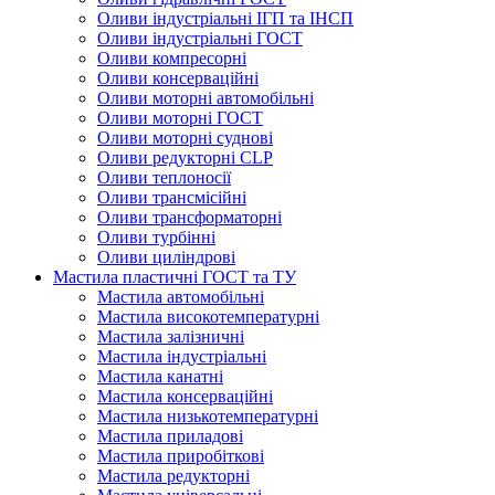
Оливи індустріальні ІГП та ІНСП
Оливи індустріальні ГОСТ
Оливи компресорні
Оливи консерваційні
Оливи моторні автомобільні
Оливи моторні ГОСТ
Оливи моторні суднові
Оливи редукторні CLP
Оливи теплоносії
Оливи трансмісійні
Оливи трансформаторні
Оливи турбінні
Оливи циліндрові
Мастила пластичні ГОСТ та ТУ
Мастила автомобільні
Мастила високотемпературні
Мастила залізничні
Мастила індустріальні
Мастила канатні
Мастила консерваційні
Мастила низькотемпературні
Мастила приладові
Мастила приробіткові
Мастила редукторні