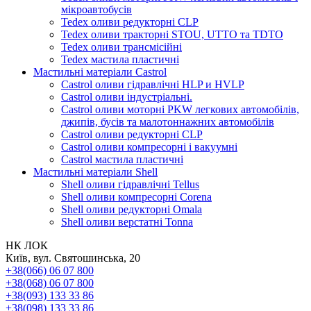
мікроавтобусів
Tedex оливи редукторні CLP
Tedex оливи тракторні STOU, UTTO та TDTO
Tedex оливи трансмісійні
Tedex мастила пластичні
Мастильні матеріали Castrol
Castrol оливи гідравлічні HLP и HVLP
Castrol оливи індустріальні.
Castrol оливи моторні PKW легкових автомобілів,
джипів, бусів та малотоннажних автомобілів
Castrol оливи редукторні CLP
Castrol оливи компресорні і вакуумні
Castrol мастила пластичні
Мастильні матеріали Shell
Shell оливи гідравлічні Tellus
Shell оливи компресорні Corena
Shell оливи редукторні Omala
Shell оливи верстатні Tonna
НК ЛОК
Київ, вул. Святошинська, 20
+38(066) 06 07 800
+38(068) 06 07 800
+38(093) 133 33 86
+38(098) 133 33 86