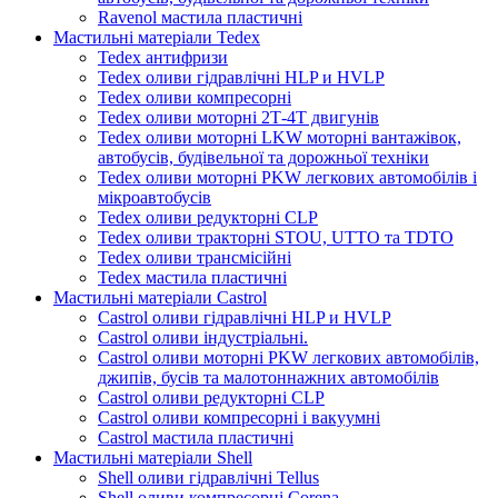
Ravenol мастила пластичні
Мастильні матеріали Tedex
Tedex антифризи
Tedex оливи гідравлічні HLP и HVLP
Tedex оливи компресорні
Tedex оливи моторні 2Т-4Т двигунів
Tedex оливи моторні LKW моторні вантажівок,
автобусів, будівельної та дорожньої техніки
Tedex оливи моторні PKW легкових автомобілів і
мікроавтобусів
Tedex оливи редукторні CLP
Tedex оливи тракторні STOU, UTTO та TDTO
Tedex оливи трансмісійні
Tedex мастила пластичні
Мастильні матеріали Castrol
Castrol оливи гідравлічні HLP и HVLP
Castrol оливи індустріальні.
Castrol оливи моторні PKW легкових автомобілів,
джипів, бусів та малотоннажних автомобілів
Castrol оливи редукторні CLP
Castrol оливи компресорні і вакуумні
Castrol мастила пластичні
Мастильні матеріали Shell
Shell оливи гідравлічні Tellus
Shell оливи компресорні Corena