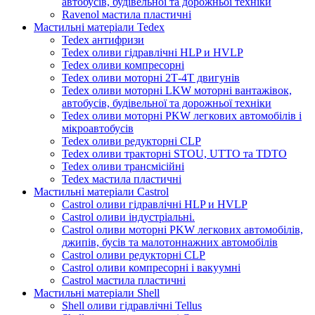
автобусів, будівельної та дорожньої техніки
Ravenol мастила пластичні
Мастильні матеріали Tedex
Tedex антифризи
Tedex оливи гідравлічні HLP и HVLP
Tedex оливи компресорні
Tedex оливи моторні 2Т-4Т двигунів
Tedex оливи моторні LKW моторні вантажівок,
автобусів, будівельної та дорожньої техніки
Tedex оливи моторні PKW легкових автомобілів і
мікроавтобусів
Tedex оливи редукторні CLP
Tedex оливи тракторні STOU, UTTO та TDTO
Tedex оливи трансмісійні
Tedex мастила пластичні
Мастильні матеріали Castrol
Castrol оливи гідравлічні HLP и HVLP
Castrol оливи індустріальні.
Castrol оливи моторні PKW легкових автомобілів,
джипів, бусів та малотоннажних автомобілів
Castrol оливи редукторні CLP
Castrol оливи компресорні і вакуумні
Castrol мастила пластичні
Мастильні матеріали Shell
Shell оливи гідравлічні Tellus