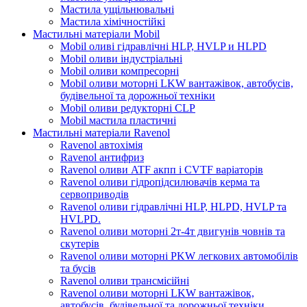
Мастила ущільнювальні
Мастила хімічностійкі
Мастильні матеріали Mobil
Mobil оливі гідравлічні HLP, HVLP и HLPD
Mobil оливи індустріальні
Mobil оливи компресорні
Mobil оливи моторні LKW вантажівок, автобусів,
будівельної та дорожньої техніки
Mobil оливи редукторні CLP
Mobil мастила пластичні
Мастильні матеріали Ravenol
Ravenol автохімія
Ravenol антифриз
Ravenol оливи ATF акпп і CVTF варіаторів
Ravenol оливи гідропідсилювачів керма та
сервоприводів
Ravenol оливи гідравлічні HLP, HLPD, HVLP та
HVLPD.
Ravenol оливи моторні 2т-4т двигунів човнів та
скутерів
Ravenol оливи моторні PKW легкових автомобілів
та бусів
Ravenol оливи трансмісійні
Ravenol оливи моторні LKW вантажівок,
автобусів, будівельної та дорожньої техніки