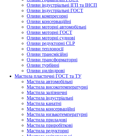
Оливи індустріальні ІГП та ІНСП
Оливи індустріальні ГОСТ
Оливи компресорні
Оливи консерваційні
Оливи моторні автомобільні
Оливи моторні ГОСТ
Оливи моторні суднові
Оливи редукторні CLP
Оливи теплоносії
Оливи трансмісійні
Оливи трансформаторні
Оливи турбінні
Оливи циліндрові
Мастила пластичні ГОСТ та ТУ
Мастила автомобільні
Мастила високотемпературні
Мастила залізничні
Мастила індустріальні
Мастила канатні
Мастила консерваційні
Мастила низькотемпературні
Мастила приладові
Мастила приробіткові
Мастила редукторні