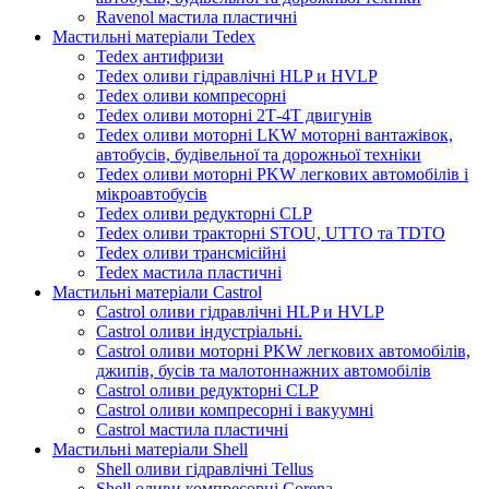
Ravenol мастила пластичні
Мастильні матеріали Tedex
Tedex антифризи
Tedex оливи гідравлічні HLP и HVLP
Tedex оливи компресорні
Tedex оливи моторні 2Т-4Т двигунів
Tedex оливи моторні LKW моторні вантажівок,
автобусів, будівельної та дорожньої техніки
Tedex оливи моторні PKW легкових автомобілів і
мікроавтобусів
Tedex оливи редукторні CLP
Tedex оливи тракторні STOU, UTTO та TDTO
Tedex оливи трансмісійні
Tedex мастила пластичні
Мастильні матеріали Castrol
Castrol оливи гідравлічні HLP и HVLP
Castrol оливи індустріальні.
Castrol оливи моторні PKW легкових автомобілів,
джипів, бусів та малотоннажних автомобілів
Castrol оливи редукторні CLP
Castrol оливи компресорні і вакуумні
Castrol мастила пластичні
Мастильні матеріали Shell
Shell оливи гідравлічні Tellus
Shell оливи компресорні Corena