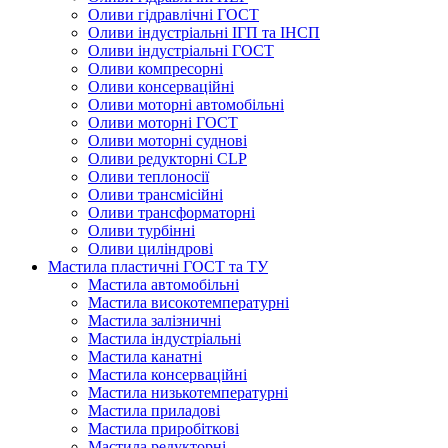
Оливи гідравлічні ГОСТ
Оливи індустріальні ІГП та ІНСП
Оливи індустріальні ГОСТ
Оливи компресорні
Оливи консерваційні
Оливи моторні автомобільні
Оливи моторні ГОСТ
Оливи моторні суднові
Оливи редукторні CLP
Оливи теплоносії
Оливи трансмісійні
Оливи трансформаторні
Оливи турбінні
Оливи циліндрові
Мастила пластичні ГОСТ та ТУ
Мастила автомобільні
Мастила високотемпературні
Мастила залізничні
Мастила індустріальні
Мастила канатні
Мастила консерваційні
Мастила низькотемпературні
Мастила приладові
Мастила приробіткові
Мастила редукторні