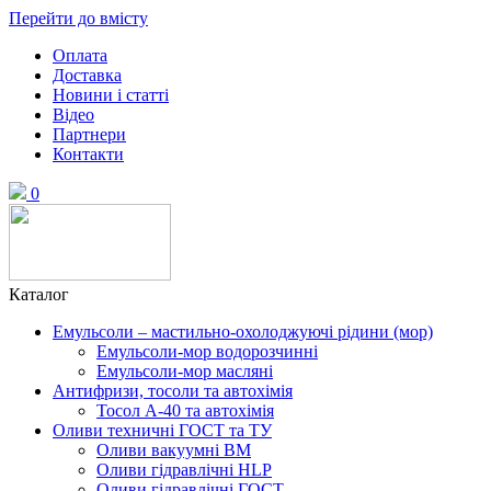
Перейти до вмісту
Оплата
Доставка
Новини і статті
Відео
Партнери
Контакти
0
Каталог
Емульсоли – мастильно-охолоджуючі рідини (мор)
Емульсоли-мор водорозчинні
Емульсоли-мор масляні
Антифризи, тосоли та автохімія
Тосол А-40 та автохімія
Оливи техничні ГОСТ та ТУ
Оливи вакуумні ВМ
Оливи гідравлічні HLP
Оливи гідравлічні ГОСТ