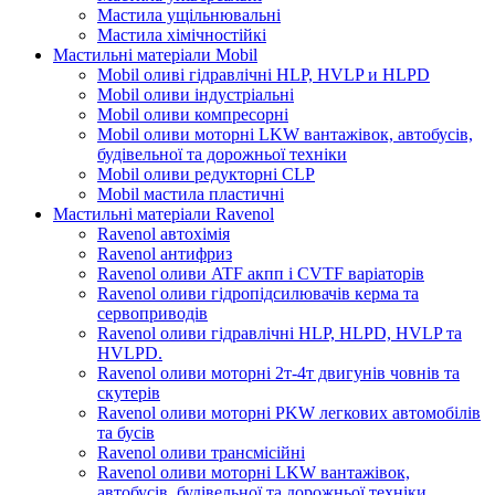
Мастила ущільнювальні
Мастила хімічностійкі
Мастильні матеріали Mobil
Mobil оливі гідравлічні HLP, HVLP и HLPD
Mobil оливи індустріальні
Mobil оливи компресорні
Mobil оливи моторні LKW вантажівок, автобусів,
будівельної та дорожньої техніки
Mobil оливи редукторні CLP
Mobil мастила пластичні
Мастильні матеріали Ravenol
Ravenol автохімія
Ravenol антифриз
Ravenol оливи ATF акпп і CVTF варіаторів
Ravenol оливи гідропідсилювачів керма та
сервоприводів
Ravenol оливи гідравлічні HLP, HLPD, HVLP та
HVLPD.
Ravenol оливи моторні 2т-4т двигунів човнів та
скутерів
Ravenol оливи моторні PKW легкових автомобілів
та бусів
Ravenol оливи трансмісійні
Ravenol оливи моторні LKW вантажівок,
автобусів, будівельної та дорожньої техніки