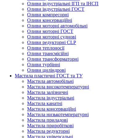
Оливи індустріальні ІГП та ІНСП
Оливи індустріальні ГОСТ
Оливи компресорні
Оливи консерваційні
Оливи моторні автомобільні
Оливи моторні ГОСТ
Оливи моторні суднові
Оливи редукторні CLP
Оливи теплоносії
Оливи трансмісійні
Оливи трансформаторні
Оливи турбінні
Оливи циліндрові
Мастила пластичні ГОСТ та ТУ
Мастила автомобільні
Мастила високотемпературні
Мастила залізничні
Мастила індустріальні
Мастила канатні
Мастила консерваційні
Мастила низькотемпературні
Мастила приладові
Мастила приробіткові
Мастила редукторні
Мастила універсальні