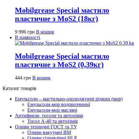
Mobilgrease Special мастило
пластичне з MoS2 (18кг)
9 996
грн
В кошик
В наявності
Mobilgrease Special мастило
пластичне з MoS2 (0,39кг)
444
грн
В кошик
Каталог товарів
Емульсоли – мастильно-охолоджуючі рідини (мор)
Емульсоли-мор водорозчинні
Емульсоли-мор масляні
Антифризи, тосоли та автохімія
Тосол А-40 та автохімія
Оливи техничні ГОСТ та ТУ
Оливи вакуумні ВМ
Оливи гідравлічні HLP