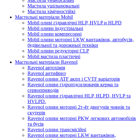
Мастила універсальні
Мастила ущільнювальні
Мастила хімічностійкі
Мастильні матеріали Mobil
Mobil оливі гідравлічні HLP, HVLP и HLPD
Mobil оливи індустріальні
Mobil оливи компресорні
Mobil оливи моторні LKW вантажівок, автобусів,
будівельної та дорожньої техніки
Mobil оливи редукторні CLP
Mobil мастила пластичні
Мастильні матеріали Ravenol
Ravenol автохімія
Ravenol антифриз
Ravenol оливи ATF акпп і CVTF варіаторів
Ravenol оливи гідропідсилювачів керма та
сервоприводів
Ravenol оливи гідравлічні HLP, HLPD, HVLP та
HVLPD.
Ravenol оливи моторні 2т-4т двигунів човнів та
скутерів
Ravenol оливи моторні PKW легкових автомобілів
та бусів
Ravenol оливи трансмісійні
Ravenol оливи моторні LKW вантажівок,