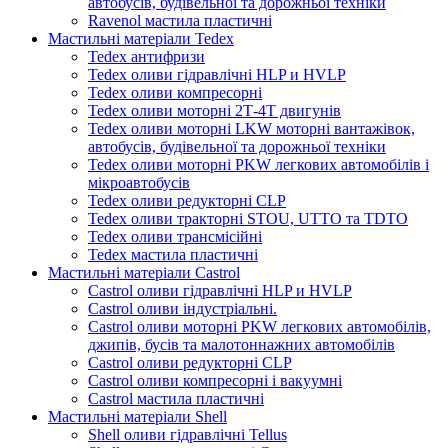
автобусів, будівельної та дорожньої техніки
Ravenol мастила пластичні
Мастильні матеріали Tedex
Tedex антифризи
Tedex оливи гідравлічні HLP и HVLP
Tedex оливи компресорні
Tedex оливи моторні 2Т-4Т двигунів
Tedex оливи моторні LKW моторні вантажівок,
автобусів, будівельної та дорожньої техніки
Tedex оливи моторні PKW легкових автомобілів і
мікроавтобусів
Tedex оливи редукторні CLP
Tedex оливи тракторні STOU, UTTO та TDTO
Tedex оливи трансмісійні
Tedex мастила пластичні
Мастильні матеріали Castrol
Castrol оливи гідравлічні HLP и HVLP
Castrol оливи індустріальні.
Castrol оливи моторні PKW легкових автомобілів,
джипів, бусів та малотоннажних автомобілів
Castrol оливи редукторні CLP
Castrol оливи компресорні і вакуумні
Castrol мастила пластичні
Мастильні матеріали Shell
Shell оливи гідравлічні Tellus