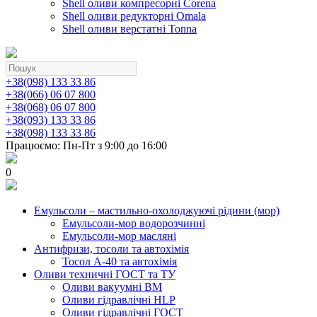
Shell оливи компресорні Corena
Shell оливи редукторні Omala
Shell оливи верстатні Tonna
+38(098) 133 33 86
+38(066) 06 07 800
+38(068) 06 07 800
+38(093) 133 33 86
+38(098) 133 33 86
Працюємо: Пн-Пт з 9:00 до 16:00
0
Емульсоли – мастильно-охолоджуючі рідини (мор)
Емульсоли-мор водорозчинні
Емульсоли-мор масляні
Антифризи, тосоли та автохімія
Тосол А-40 та автохімія
Оливи техничні ГОСТ та ТУ
Оливи вакуумні ВМ
Оливи гідравлічні HLP
Оливи гідравлічні ГОСТ