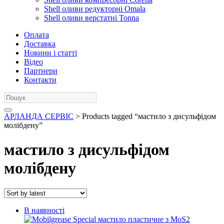
Shell оливи редукторні Omala
Shell оливи верстатні Tonna
Оплата
Доставка
Новини і статті
Відео
Партнери
Контакти
АРЛАНДА СЕРВІС
> Products tagged “мастило з дисульфідом
молібдену”
мастило з дисульфідом
молібдену
В наявності