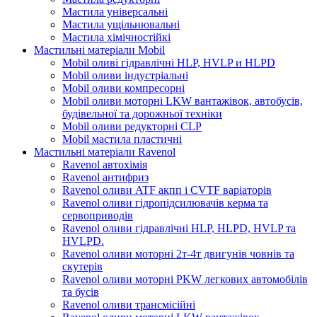
Мастила універсальні
Мастила ущільнювальні
Мастила хімічностійкі
Мастильні матеріали Mobil
Mobil оливі гідравлічні HLP, HVLP и HLPD
Mobil оливи індустріальні
Mobil оливи компресорні
Mobil оливи моторні LKW вантажівок, автобусів,
будівельної та дорожньої техніки
Mobil оливи редукторні CLP
Mobil мастила пластичні
Мастильні матеріали Ravenol
Ravenol автохімія
Ravenol антифриз
Ravenol оливи ATF акпп і CVTF варіаторів
Ravenol оливи гідропідсилювачів керма та
сервоприводів
Ravenol оливи гідравлічні HLP, HLPD, HVLP та
HVLPD.
Ravenol оливи моторні 2т-4т двигунів човнів та
скутерів
Ravenol оливи моторні PKW легкових автомобілів
та бусів
Ravenol оливи трансмісійні