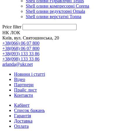
Shell оливи гідравлічні Tellus
Shell оливи компресорні Corena
Shell оливи редукторні Omala
Shell оливи верстатні Tonna
Price filter
НК ЛОК
Київ, вул. Святошинська, 20
+38(066) 06 07 800
+38(068) 06 07 800
+38(093) 133 33 86
+38(098) 133 33 86
arlanda@ukr.net
Новини і статті
Відео
Партнери
Прайс лист
Контакти
Кабінет
Список бажань
Гарантія
Доставка
Оплата