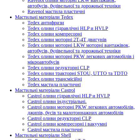
Ravenol оливи моторні LKW вантажівок,
автобусів, будівельної та дорожньої техніки
Ravenol мастила пластичні
Мастильні матеріали Tedex
Tedex антифризи
Tedex оливи гідравлічні HLP и HVLP
Tedex оливи компресорні
Tedex оливи моторні 2Т-4Т двигунів
Tedex оливи моторні LKW моторні вантажівок,
автобусів, будівельної та дорожньої техніки
Tedex оливи моторні PKW легкових автомобілів і
мікроавтобусів
Tedex оливи редукторні CLP
Tedex оливи тракторні STOU, UTTO та TDTO
Tedex оливи трансмісійні
Tedex мастила пластичні
Мастильні матеріали Castrol
Castrol оливи гідравлічні HLP и HVLP
Castrol оливи індустріальні.
Castrol оливи моторні PKW легкових автомобілів,
джипів, бусів та малотоннажних автомобілів
Castrol оливи редукторні CLP
Castrol оливи компресорні і вакуумні
Castrol мастила пластичні
Мастильні матеріали Shell