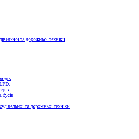
дівельної та дорожньої техніки
водів
VLPD.
терів
 бусів
будівельної та дорожньої техніки