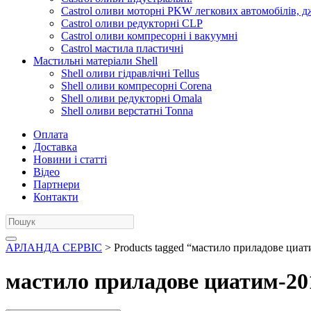
Castrol оливи моторні PKW легкових автомобілів, д
Castrol оливи редукторні CLP
Castrol оливи компресорні і вакуумні
Castrol мастила пластичні
Мастильні матеріали Shell
Shell оливи гідравлічні Tellus
Shell оливи компресорні Corena
Shell оливи редукторні Omala
Shell оливи верстатні Tonna
Оплата
Доставка
Новини і статті
Відео
Партнери
Контакти
АРЛАНДА СЕРВІС
> Products tagged “мастило приладове циат
мастило приладове циатим-20