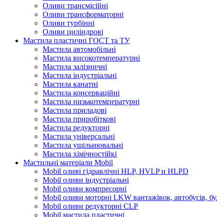
Оливи трансмісійні
Оливи трансформаторні
Оливи турбінні
Оливи циліндрові
Мастила пластичні ГОСТ та ТУ
Мастила автомобільні
Мастила високотемпературні
Мастила залізничні
Мастила індустріальні
Мастила канатні
Мастила консерваційні
Мастила низькотемпературні
Мастила приладові
Мастила приробіткові
Мастила редукторні
Мастила універсальні
Мастила ущільнювальні
Мастила хімічностійкі
Мастильні матеріали Mobil
Mobil оливі гідравлічні HLP, HVLP и HLPD
Mobil оливи індустріальні
Mobil оливи компресорні
Mobil оливи моторні LKW вантажівок, автобусів, бу
Mobil оливи редукторні CLP
Mobil мастила пластичні