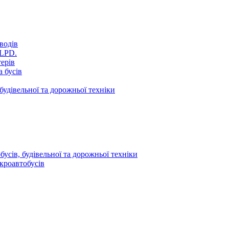
водів
VLPD.
терів
 бусів
будівельної та дорожньої техніки
усів, будівельної та дорожньої техніки
кроавтобусів