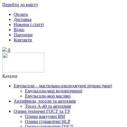
Перейти до вмісту
Оплата
Доставка
Новини і статті
Відео
Партнери
Контакти
0
Каталог
Емульсоли – мастильно-охолоджуючі рідини (мор)
Емульсоли-мор водорозчинні
Емульсоли-мор масляні
Антифризи, тосоли та автохімія
Тосол А-40 та автохімія
Оливи техничні ГОСТ та ТУ
Оливи вакуумні ВМ
Оливи гідравлічні HLP
Оливи гідравлічні ГОСТ