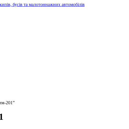
жипів, бусів та малотоннажних автомобілів
им-201”
1