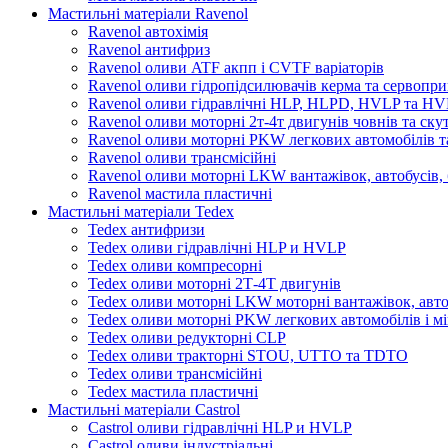
Мастильні матеріали Ravenol
Ravenol автохімія
Ravenol антифриз
Ravenol оливи ATF акпп і CVTF варіаторів
Ravenol оливи гідропідсилювачів керма та сервопри
Ravenol оливи гідравлічні HLP, HLPD, HVLP та H
Ravenol оливи моторні 2т-4т двигунів човнів та ску
Ravenol оливи моторні PKW легкових автомобілів та
Ravenol оливи трансмісійні
Ravenol оливи моторні LKW вантажівок, автобусів, 
Ravenol мастила пластичні
Мастильні матеріали Tedex
Tedex антифризи
Tedex оливи гідравлічні HLP и HVLP
Tedex оливи компресорні
Tedex оливи моторні 2Т-4Т двигунів
Tedex оливи моторні LKW моторні вантажівок, автоб
Tedex оливи моторні PKW легкових автомобілів і мі
Tedex оливи редукторні CLP
Tedex оливи тракторні STOU, UTTO та TDTO
Tedex оливи трансмісійні
Tedex мастила пластичні
Мастильні матеріали Castrol
Castrol оливи гідравлічні HLP и HVLP
Castrol оливи індустріальні.