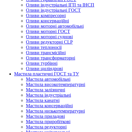
Оливи індустріальні ІГП та ІНСП
Оливи індустріальні ГОСТ
Оливи компресорні
Оливи консерваційні
Оливи моторні автомобільні
Оливи моторні ГОСТ
Оливи моторні суднові
Оливи редукторні CLP
Оливи теплоносії
Оливи трансмісійні
Оливи трансформаторні
Оливи турбінні
Оливи циліндрові
Мастила пластичні ГОСТ та ТУ
Мастила автомобільні
Мастила високотемпературні
Мастила залізничні
Мастила індустріальні
Мастила канатні
Мастила консерваційні
Мастила низькотемпературні
Мастила приладові
Мастила приробіткові
Мастила редукторні