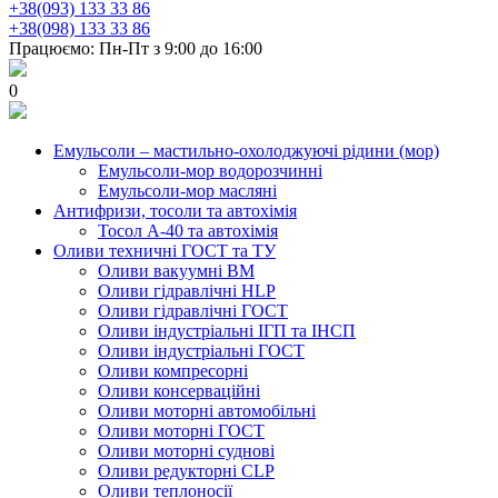
+38(093) 133 33 86
+38(098) 133 33 86
Працюємо: Пн-Пт з 9:00 до 16:00
0
Емульсоли – мастильно-охолоджуючі рідини (мор)
Емульсоли-мор водорозчинні
Емульсоли-мор масляні
Антифризи, тосоли та автохімія
Тосол А-40 та автохімія
Оливи техничні ГОСТ та ТУ
Оливи вакуумні ВМ
Оливи гідравлічні HLP
Оливи гідравлічні ГОСТ
Оливи індустріальні ІГП та ІНСП
Оливи індустріальні ГОСТ
Оливи компресорні
Оливи консерваційні
Оливи моторні автомобільні
Оливи моторні ГОСТ
Оливи моторні суднові
Оливи редукторні CLP
Оливи теплоносії