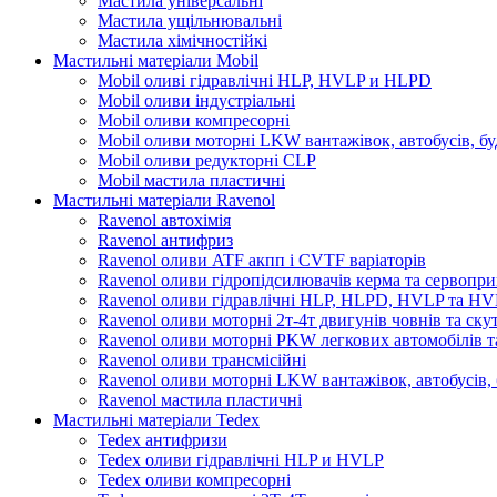
Мастила універсальні
Мастила ущільнювальні
Мастила хімічностійкі
Мастильні матеріали Mobil
Mobil оливі гідравлічні HLP, HVLP и HLPD
Mobil оливи індустріальні
Mobil оливи компресорні
Mobil оливи моторні LKW вантажівок, автобусів, бу
Mobil оливи редукторні CLP
Mobil мастила пластичні
Мастильні матеріали Ravenol
Ravenol автохімія
Ravenol антифриз
Ravenol оливи ATF акпп і CVTF варіаторів
Ravenol оливи гідропідсилювачів керма та сервопри
Ravenol оливи гідравлічні HLP, HLPD, HVLP та H
Ravenol оливи моторні 2т-4т двигунів човнів та ску
Ravenol оливи моторні PKW легкових автомобілів та
Ravenol оливи трансмісійні
Ravenol оливи моторні LKW вантажівок, автобусів, 
Ravenol мастила пластичні
Мастильні матеріали Tedex
Tedex антифризи
Tedex оливи гідравлічні HLP и HVLP
Tedex оливи компресорні