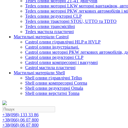
Tedex оливи моторні 2Т-4Т двигунів
Tedex оливи моторні LKW моторні вантажівок, автоб
Tedex оливи моторні PKW легкових автомобілів і мі
Tedex оливи редукторні CLP
Tedex оливи тракторні STOU, UTTO та TDTO
Tedex оливи трансмісійні
Tedex мастила пластичні
Мастильні матеріали Castrol
Castrol оливи гідравлічні HLP и HVLP
Castrol оливи індустріальні.
Castrol оливи моторні PKW легкових автомобілів, д
Castrol оливи редукторні CLP
Castrol оливи компресорні і вакуумні
Castrol мастила пластичні
Мастильні матеріали Shell
Shell оливи гідравлічні Tellus
Shell оливи компресорні Corena
Shell оливи редукторні Omala
Shell оливи верстатні Tonna
+38(098) 133 33 86
+38(066) 06 07 800
+38(068) 06 07 800