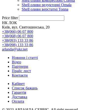
Shell оливи компресорні Corena
Shell оливи редукторні Omala
Shell оливи верстатні Tonna
Price filter
НК ЛОК
Київ, вул. Святошинська, 20
+38(066) 06 07 800
+38(068) 06 07 800
+38(093) 133 33 86
+38(098) 133 33 86
arlanda@ukr.net
Новини і статті
Відео
Партнери
Прайс лист
Контакти
Кабінет
Список бажань
Гарантія
Доставка
Оплата
© 2023 АРЛАНДА СЕРВІС. All right reserved