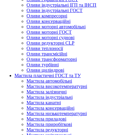
Оливи індустріальні ІГП та ІНСП
Оливи індустріальні ГОСТ
Оливи компресорні
Оливи консерваційні
Оливи моторні автомобільні
Оливи моторні ГОСТ
Оливи моторні суднові
Оливи редукторні CLP
Оливи теплоносії
Оливи трансмісійні
Оливи трансформаторні
Оливи турбінні
Оливи циліндрові
Мастила пластичні ГОСТ та ТУ
Мастила автомобільні
Мастила високотемпературні
Мастила залізничні
Мастила індустріальні
Мастила канатні
Мастила консерваційні
Мастила низькотемпературні
Мастила приладові
Мастила приробіткові
Мастила редукторні