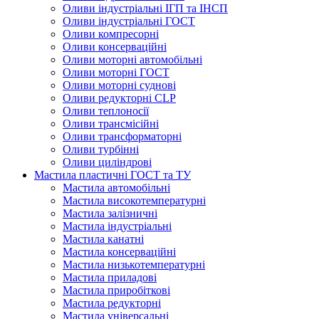
Оливи індустріальні ІГП та ІНСП
Оливи індустріальні ГОСТ
Оливи компресорні
Оливи консерваційні
Оливи моторні автомобільні
Оливи моторні ГОСТ
Оливи моторні суднові
Оливи редукторні CLP
Оливи теплоносії
Оливи трансмісійні
Оливи трансформаторні
Оливи турбінні
Оливи циліндрові
Мастила пластичні ГОСТ та ТУ
Мастила автомобільні
Мастила високотемпературні
Мастила залізничні
Мастила індустріальні
Мастила канатні
Мастила консерваційні
Мастила низькотемпературні
Мастила приладові
Мастила приробіткові
Мастила редукторні
Мастила універсальні