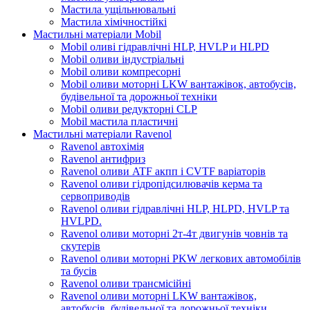
Мастила ущільнювальні
Мастила хімічностійкі
Мастильні матеріали Mobil
Mobil оливі гідравлічні HLP, HVLP и HLPD
Mobil оливи індустріальні
Mobil оливи компресорні
Mobil оливи моторні LKW вантажівок, автобусів,
будівельної та дорожньої техніки
Mobil оливи редукторні CLP
Mobil мастила пластичні
Мастильні матеріали Ravenol
Ravenol автохімія
Ravenol антифриз
Ravenol оливи ATF акпп і CVTF варіаторів
Ravenol оливи гідропідсилювачів керма та
сервоприводів
Ravenol оливи гідравлічні HLP, HLPD, HVLP та
HVLPD.
Ravenol оливи моторні 2т-4т двигунів човнів та
скутерів
Ravenol оливи моторні PKW легкових автомобілів
та бусів
Ravenol оливи трансмісійні
Ravenol оливи моторні LKW вантажівок,
автобусів, будівельної та дорожньої техніки