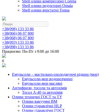
Shell оливи компресорні Corena
Shell оливи редукторні Omala
Shell оливи верстатні Tonna
+38(098) 133 33 86
+38(066) 06 07 800
+38(068) 06 07 800
+38(093) 133 33 86
+38(098) 133 33 86
Працюємо: Пн-Пт з 9:00 до 16:00
0
Емульсоли – мастильно-охолоджуючі рідини (мор)
Емульсоли-мор водорозчинні
Емульсоли-мор масляні
Антифризи, тосоли та автохімія
Тосол А-40 та автохімія
Оливи техничні ГОСТ та ТУ
Оливи вакуумні ВМ
Оливи гідравлічні HLP
Оливи гідравлічні ГОСТ