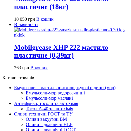
пластичне (18кг)
10 050
грн
В кошик
В наявності
Mobilgrease XHP 222 мастило
пластичне (0,39кг)
263
грн
В кошик
Каталог товарів
Емульсоли – мастильно-охолоджуючі рідини (мор)
Емульсоли-мор водорозчинні
Емульсоли-мор масляні
Антифризи, тосоли та автохімія
Тосол А-40 та автохімія
Оливи техничні ГОСТ та ТУ
Оливи вакуумні ВМ
Оливи гідравлічні HLP
Оливи гідравлічні ГОСТ