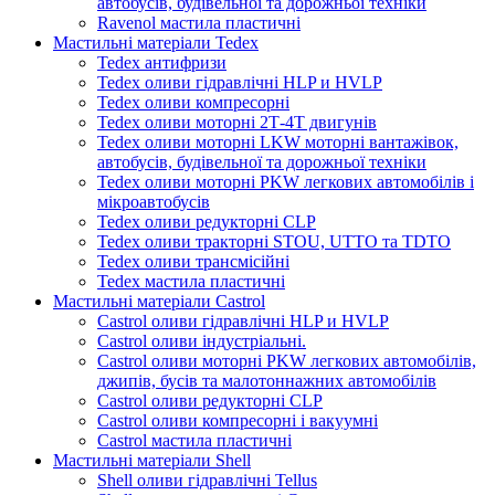
автобусів, будівельної та дорожньої техніки
Ravenol мастила пластичні
Мастильні матеріали Tedex
Tedex антифризи
Tedex оливи гідравлічні HLP и HVLP
Tedex оливи компресорні
Tedex оливи моторні 2Т-4Т двигунів
Tedex оливи моторні LKW моторні вантажівок,
автобусів, будівельної та дорожньої техніки
Tedex оливи моторні PKW легкових автомобілів і
мікроавтобусів
Tedex оливи редукторні CLP
Tedex оливи тракторні STOU, UTTO та TDTO
Tedex оливи трансмісійні
Tedex мастила пластичні
Мастильні матеріали Castrol
Castrol оливи гідравлічні HLP и HVLP
Castrol оливи індустріальні.
Castrol оливи моторні PKW легкових автомобілів,
джипів, бусів та малотоннажних автомобілів
Castrol оливи редукторні CLP
Castrol оливи компресорні і вакуумні
Castrol мастила пластичні
Мастильні матеріали Shell
Shell оливи гідравлічні Tellus