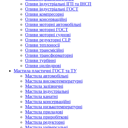
Оливи індустріальні ІГП та ІНСП
Оливи індустріальні ГОСТ
Оливи компресорні
Оливи консерваційні
Оливи моторні автомобільні
Оливи моторні ГОСТ
Оливи моторні суднові
Оливи редукторні CLP
Оливи теплоносії
Оливи трансмісійні
Оливи трансформаторні
Оливи турбінні
Оливи циліндрові
Мастила пластичні ГОСТ та ТУ
Мастила автомобільні
Мастила високотемпературні
Мастила залізничні
Мастила індустріальні
Мастила канатні
Мастила консерваційні
Мастила низькотемпературні
Мастила приладові
Мастила приробіткові
Мастила редукторні
Мастила універсальні