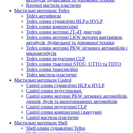
Ravenol мастила пластичні
Мастильні матеріали Tedex
Tedex антифризи
Tedex оливи гідравлічні HLP и HVLP
Tedex оливи компресорні
Tedex оливи моторні 2Т-4Т двигунів
Tedex оливи моторні LKW моторні вантажівок,
автобусів, будівельної та дорожньої техніки
Tedex оливи моторні PKW легкових автомобілів і
мікроавтобусів
Tedex оливи редукторні CLP
Tedex оливи тракторні STOU, UTTO та TDTO
Tedex оливи трансмісійні
Tedex мастила пластичні
Мастильні матеріали Castrol
Castrol оливи гідравлічні HLP и HVLP
Castrol оливи індустріальні.
Castrol оливи моторні PKW легкових автомобілів,
джипів, бусів та малотоннажних автомобілів
Castrol оливи редукторні CLP
Castrol оливи компресорні і вакуумні
Castrol мастила пластичні
Мастильні матеріали Shell
Shell оливи гідравлічні Tellus