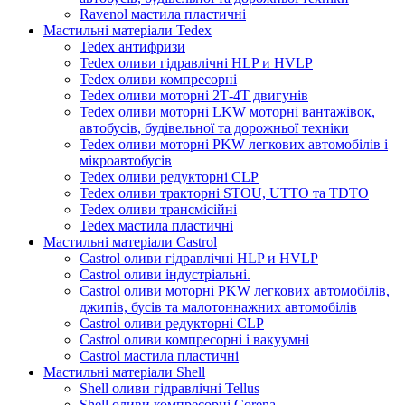
Ravenol мастила пластичні
Мастильні матеріали Tedex
Tedex антифризи
Tedex оливи гідравлічні HLP и HVLP
Tedex оливи компресорні
Tedex оливи моторні 2Т-4Т двигунів
Tedex оливи моторні LKW моторні вантажівок,
автобусів, будівельної та дорожньої техніки
Tedex оливи моторні PKW легкових автомобілів і
мікроавтобусів
Tedex оливи редукторні CLP
Tedex оливи тракторні STOU, UTTO та TDTO
Tedex оливи трансмісійні
Tedex мастила пластичні
Мастильні матеріали Castrol
Castrol оливи гідравлічні HLP и HVLP
Castrol оливи індустріальні.
Castrol оливи моторні PKW легкових автомобілів,
джипів, бусів та малотоннажних автомобілів
Castrol оливи редукторні CLP
Castrol оливи компресорні і вакуумні
Castrol мастила пластичні
Мастильні матеріали Shell
Shell оливи гідравлічні Tellus
Shell оливи компресорні Corena