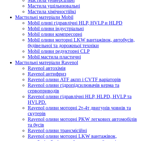
Мастила універсальні
Мастила ущільнювальні
Мастила хімічностійкі
Мастильні матеріали Mobil
Mobil оливі гідравлічні HLP, HVLP и HLPD
Mobil оливи індустріальні
Mobil оливи компресорні
Mobil оливи моторні LKW вантажівок, автобусів,
будівельної та дорожньої техніки
Mobil оливи редукторні CLP
Mobil мастила пластичні
Мастильні матеріали Ravenol
Ravenol автохімія
Ravenol антифриз
Ravenol оливи ATF акпп і CVTF варіаторів
Ravenol оливи гідропідсилювачів керма та
сервоприводів
Ravenol оливи гідравлічні HLP, HLPD, HVLP та
HVLPD.
Ravenol оливи моторні 2т-4т двигунів човнів та
скутерів
Ravenol оливи моторні PKW легкових автомобілів
та бусів
Ravenol оливи трансмісійні
Ravenol оливи моторні LKW вантажівок,