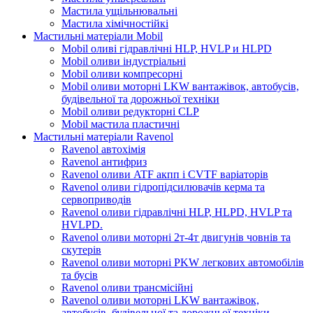
Мастила ущільнювальні
Мастила хімічностійкі
Мастильні матеріали Mobil
Mobil оливі гідравлічні HLP, HVLP и HLPD
Mobil оливи індустріальні
Mobil оливи компресорні
Mobil оливи моторні LKW вантажівок, автобусів,
будівельної та дорожньої техніки
Mobil оливи редукторні CLP
Mobil мастила пластичні
Мастильні матеріали Ravenol
Ravenol автохімія
Ravenol антифриз
Ravenol оливи ATF акпп і CVTF варіаторів
Ravenol оливи гідропідсилювачів керма та
сервоприводів
Ravenol оливи гідравлічні HLP, HLPD, HVLP та
HVLPD.
Ravenol оливи моторні 2т-4т двигунів човнів та
скутерів
Ravenol оливи моторні PKW легкових автомобілів
та бусів
Ravenol оливи трансмісійні
Ravenol оливи моторні LKW вантажівок,
автобусів, будівельної та дорожньої техніки