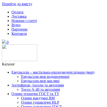
Перейти до вмісту
Оплата
Доставка
Новини і статті
Відео
Партнери
Контакти
0
Каталог
Емульсоли – мастильно-охолоджуючі рідини (мор)
Емульсоли-мор водорозчинні
Емульсоли-мор масляні
Антифризи, тосоли та автохімія
Тосол А-40 та автохімія
Оливи техничні ГОСТ та ТУ
Оливи вакуумні ВМ
Оливи гідравлічні HLP
Оливи гідравлічні ГОСТ