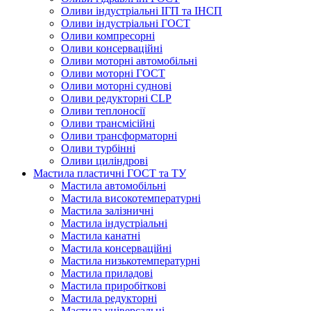
Оливи індустріальні ІГП та ІНСП
Оливи індустріальні ГОСТ
Оливи компресорні
Оливи консерваційні
Оливи моторні автомобільні
Оливи моторні ГОСТ
Оливи моторні суднові
Оливи редукторні CLP
Оливи теплоносії
Оливи трансмісійні
Оливи трансформаторні
Оливи турбінні
Оливи циліндрові
Мастила пластичні ГОСТ та ТУ
Мастила автомобільні
Мастила високотемпературні
Мастила залізничні
Мастила індустріальні
Мастила канатні
Мастила консерваційні
Мастила низькотемпературні
Мастила приладові
Мастила приробіткові
Мастила редукторні
Мастила універсальні