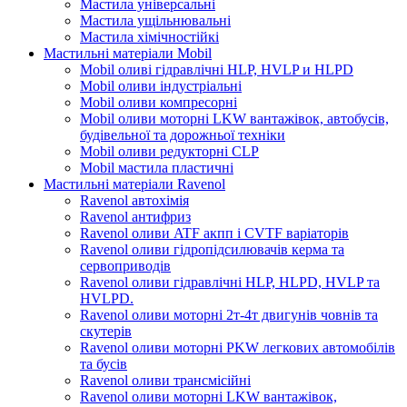
Мастила універсальні
Мастила ущільнювальні
Мастила хімічностійкі
Мастильні матеріали Mobil
Mobil оливі гідравлічні HLP, HVLP и HLPD
Mobil оливи індустріальні
Mobil оливи компресорні
Mobil оливи моторні LKW вантажівок, автобусів,
будівельної та дорожньої техніки
Mobil оливи редукторні CLP
Mobil мастила пластичні
Мастильні матеріали Ravenol
Ravenol автохімія
Ravenol антифриз
Ravenol оливи ATF акпп і CVTF варіаторів
Ravenol оливи гідропідсилювачів керма та
сервоприводів
Ravenol оливи гідравлічні HLP, HLPD, HVLP та
HVLPD.
Ravenol оливи моторні 2т-4т двигунів човнів та
скутерів
Ravenol оливи моторні PKW легкових автомобілів
та бусів
Ravenol оливи трансмісійні
Ravenol оливи моторні LKW вантажівок,