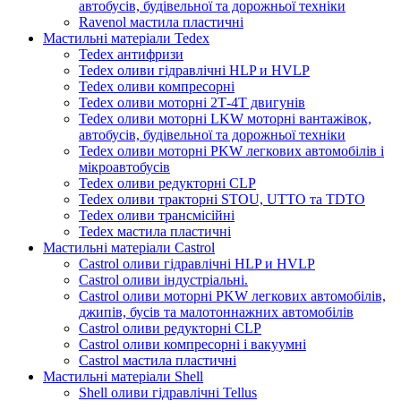
автобусів, будівельної та дорожньої техніки
Ravenol мастила пластичні
Мастильні матеріали Tedex
Tedex антифризи
Tedex оливи гідравлічні HLP и HVLP
Tedex оливи компресорні
Tedex оливи моторні 2Т-4Т двигунів
Tedex оливи моторні LKW моторні вантажівок,
автобусів, будівельної та дорожньої техніки
Tedex оливи моторні PKW легкових автомобілів і
мікроавтобусів
Tedex оливи редукторні CLP
Tedex оливи тракторні STOU, UTTO та TDTO
Tedex оливи трансмісійні
Tedex мастила пластичні
Мастильні матеріали Castrol
Castrol оливи гідравлічні HLP и HVLP
Castrol оливи індустріальні.
Castrol оливи моторні PKW легкових автомобілів,
джипів, бусів та малотоннажних автомобілів
Castrol оливи редукторні CLP
Castrol оливи компресорні і вакуумні
Castrol мастила пластичні
Мастильні матеріали Shell
Shell оливи гідравлічні Tellus