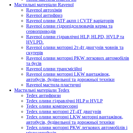
Мастильні матеріали Ravenol
Ravenol автохімія
Ravenol антифриз
Ravenol оливи ATF акпп і CVTF варіаторів
Ravenol оливи гідропідсилювачів керма та
сервоприводів
Ravenol оливи гідравлічні HLP, HLPD, HVLP та
HVLPD.
Ravenol оливи моторні 2т-4т двигунів човнів та
скутерів
Ravenol оливи моторні PKW легкових автомобілів
та бусів
Ravenol оливи трансмісійні
Ravenol оливи моторні LKW вантажівок,
автобусів, будівельної та дорожньої техніки
Ravenol мастила пластичні
Мастильні матеріали Tedex
Tedex антифризи
Tedex оливи гідравлічні HLP и HVLP
Tedex оливи компресорні
Tedex оливи моторні 2Т-4Т двигунів
Tedex оливи моторні LKW моторні вантажівок,
автобусів, будівельної та дорожньої техніки
Tedex оливи моторні PKW легкових автомобілів і
мікроавтобусів