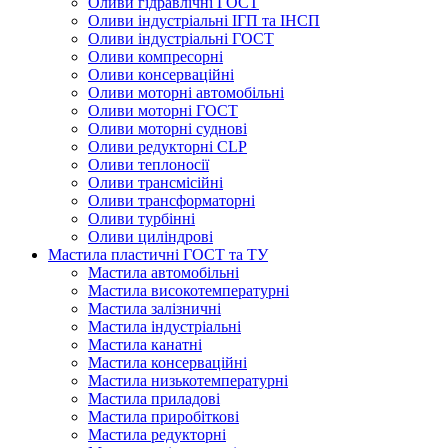
Оливи гідравлічні ГОСТ
Оливи індустріальні ІГП та ІНСП
Оливи індустріальні ГОСТ
Оливи компресорні
Оливи консерваційні
Оливи моторні автомобільні
Оливи моторні ГОСТ
Оливи моторні суднові
Оливи редукторні CLP
Оливи теплоносії
Оливи трансмісійні
Оливи трансформаторні
Оливи турбінні
Оливи циліндрові
Мастила пластичні ГОСТ та ТУ
Мастила автомобільні
Мастила високотемпературні
Мастила залізничні
Мастила індустріальні
Мастила канатні
Мастила консерваційні
Мастила низькотемпературні
Мастила приладові
Мастила приробіткові
Мастила редукторні