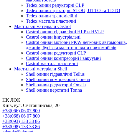
Tedex оливи редукторні CLP
Tedex оливи тракторні STOU, UTTO та TDTO
Tedex оливи трансмісійні
Tedex мастила пластичні
Мастильні матеріали Castrol
Castrol оливи гідравлічні HLP и HVLP
Castrol оливи індустріальні.
Castrol оливи моторні PKW легкових автомобілів,
джипів, бусів та малотоннажних автомобілів
Castrol оливи редукторні CLP
Castrol оливи компресорні і вакуумні
Castrol мастила пластичні
Мастильні матеріали Shell
Shell оливи гідравлічні Tellus
Shell оливи компресорні Corena
Shell оливи редукторні Omala
Shell оливи верстатні Tonna
НК ЛОК
Київ, вул. Святошинська, 20
+38(066) 06 07 800
+38(068) 06 07 800
+38(093) 133 33 86
+38(098) 133 33 86
arlanda@ukr.net