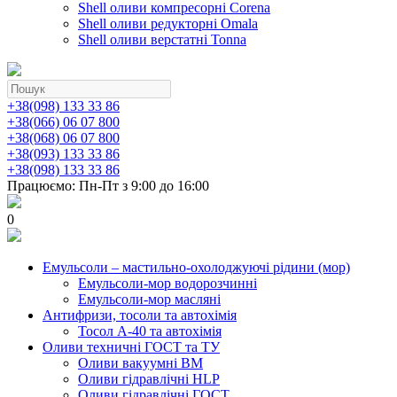
Shell оливи компресорні Corena
Shell оливи редукторні Omala
Shell оливи верстатні Tonna
+38(098) 133 33 86
+38(066) 06 07 800
+38(068) 06 07 800
+38(093) 133 33 86
+38(098) 133 33 86
Працюємо: Пн-Пт з 9:00 до 16:00
0
Емульсоли – мастильно-охолоджуючі рідини (мор)
Емульсоли-мор водорозчинні
Емульсоли-мор масляні
Антифризи, тосоли та автохімія
Тосол А-40 та автохімія
Оливи техничні ГОСТ та ТУ
Оливи вакуумні ВМ
Оливи гідравлічні HLP
Оливи гідравлічні ГОСТ