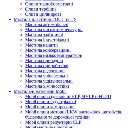
Оливи трансформаторні
Оливи турбінні
Оливи циліндрові
Мастила пластичні ГОСТ та ТУ
Мастила автомобільні
Мастила високотемпературні
Мастила залізничні
Мастила індустріальні
Мастила канатні
Мастила консерваційні
Мастила низькотемпературні
Мастила приладові
Мастила приробіткові
Мастила редукторні
Мастила універсальні
Мастила ущільнювальні
Мастила хімічностійкі
Мастильні матеріали Mobil
Mobil оливі гідравлічні HLP, HVLP и HLPD
Mobil оливи індустріальні
Mobil оливи компресорні
Mobil оливи моторні LKW вантажівок, автобусів,
будівельної та дорожньої техніки
Mobil оливи редукторні CLP
Mobil мастила пластичні