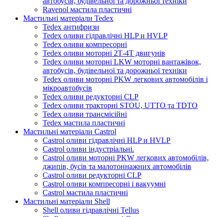
автобусів, будівельної та дорожньої техніки
Ravenol мастила пластичні
Мастильні матеріали Tedex
Tedex антифризи
Tedex оливи гідравлічні HLP и HVLP
Tedex оливи компресорні
Tedex оливи моторні 2Т-4Т двигунів
Tedex оливи моторні LKW моторні вантажівок,
автобусів, будівельної та дорожньої техніки
Tedex оливи моторні PKW легкових автомобілів і
мікроавтобусів
Tedex оливи редукторні CLP
Tedex оливи тракторні STOU, UTTO та TDTO
Tedex оливи трансмісійні
Tedex мастила пластичні
Мастильні матеріали Castrol
Castrol оливи гідравлічні HLP и HVLP
Castrol оливи індустріальні.
Castrol оливи моторні PKW легкових автомобілів,
джипів, бусів та малотоннажних автомобілів
Castrol оливи редукторні CLP
Castrol оливи компресорні і вакуумні
Castrol мастила пластичні
Мастильні матеріали Shell
Shell оливи гідравлічні Tellus