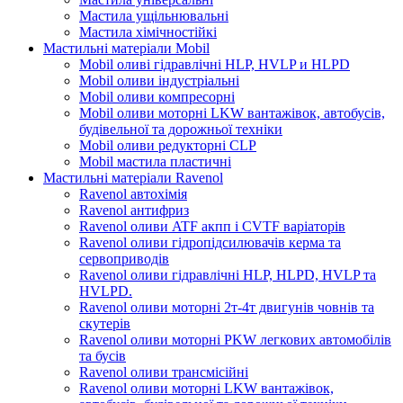
Мастила ущільнювальні
Мастила хімічностійкі
Мастильні матеріали Mobil
Mobil оливі гідравлічні HLP, HVLP и HLPD
Mobil оливи індустріальні
Mobil оливи компресорні
Mobil оливи моторні LKW вантажівок, автобусів,
будівельної та дорожньої техніки
Mobil оливи редукторні CLP
Mobil мастила пластичні
Мастильні матеріали Ravenol
Ravenol автохімія
Ravenol антифриз
Ravenol оливи ATF акпп і CVTF варіаторів
Ravenol оливи гідропідсилювачів керма та
сервоприводів
Ravenol оливи гідравлічні HLP, HLPD, HVLP та
HVLPD.
Ravenol оливи моторні 2т-4т двигунів човнів та
скутерів
Ravenol оливи моторні PKW легкових автомобілів
та бусів
Ravenol оливи трансмісійні
Ravenol оливи моторні LKW вантажівок,