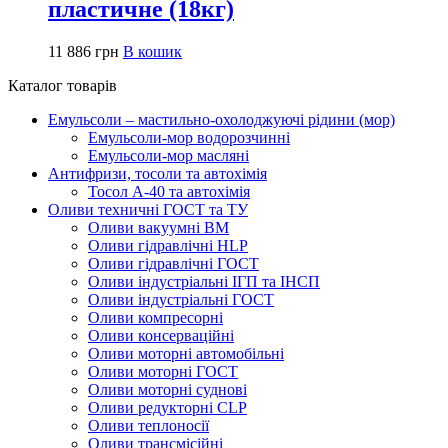
пластичне (18кг)
11 886
грн
В кошик
Каталог товарів
Емульсоли – мастильно-охолоджуючі рідини (мор)
Емульсоли-мор водорозчинні
Емульсоли-мор масляні
Антифризи, тосоли та автохімія
Тосол А-40 та автохімія
Оливи техничні ГОСТ та ТУ
Оливи вакуумні ВМ
Оливи гідравлічні HLP
Оливи гідравлічні ГОСТ
Оливи індустріальні ІГП та ІНСП
Оливи індустріальні ГОСТ
Оливи компресорні
Оливи консерваційні
Оливи моторні автомобільні
Оливи моторні ГОСТ
Оливи моторні суднові
Оливи редукторні CLP
Оливи теплоносії
Оливи трансмісійні