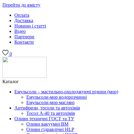
Перейти до вмісту
Оплата
Доставка
Новини і статті
Відео
Партнери
Контакти
0
Каталог
Емульсоли – мастильно-охолоджуючі рідини (мор)
Емульсоли-мор водорозчинні
Емульсоли-мор масляні
Антифризи, тосоли та автохімія
Тосол А-40 та автохімія
Оливи техничні ГОСТ та ТУ
Оливи вакуумні ВМ
Оливи гідравлічні HLP