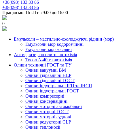
+38(093) 133 33 86
+38(098) 133 33 86
Працюємо: Пн-Пт з 9:00 до 16:00
0
Емульсоли – мастильно-охолоджуючі рідини (мор)
Емульсоли-мор водорозчинні
Емульсоли-мор масляні
Антифризи, тосоли та автохімія
Тосол А-40 та автохімія
Оливи техничні ГОСТ та ТУ
Оливи вакуумні ВМ
Оливи гідравлічні HLP
Оливи гідравлічні ГОСТ
Оливи індустріальні ІГП та ІНСП
Оливи індустріальні ГОСТ
Оливи компресорні
Оливи консерваційні
Оливи моторні автомобільні
Оливи моторні ГОСТ
Оливи моторні суднові
Оливи редукторні CLP
Оливи теплоносії