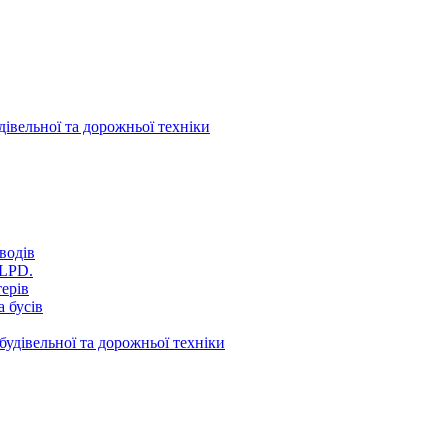
дівельної та дорожньої техніки
водів
VLPD.
терів
 бусів
будівельної та дорожньої техніки