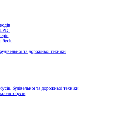
водів
VLPD.
терів
 бусів
будівельної та дорожньої техніки
усів, будівельної та дорожньої техніки
кроавтобусів