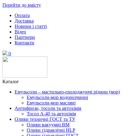
Перейти до вмісту
Оплата
Доставка
Новини і статті
Відео
Партнери
Контакти
0
Каталог
Емульсоли – мастильно-охолоджуючі рідини (мор)
Емульсоли-мор водорозчинні
Емульсоли-мор масляні
Антифризи, тосоли та автохімія
Тосол А-40 та автохімія
Оливи техничні ГОСТ та ТУ
Оливи вакуумні ВМ
Оливи гідравлічні HLP
Оливи гідравлічні ГОСТ