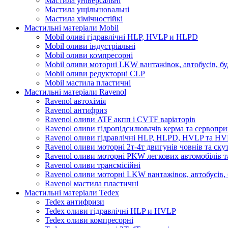
Мастила універсальні
Мастила ущільнювальні
Мастила хімічностійкі
Мастильні матеріали Mobil
Mobil оливі гідравлічні HLP, HVLP и HLPD
Mobil оливи індустріальні
Mobil оливи компресорні
Mobil оливи моторні LKW вантажівок, автобусів, бу
Mobil оливи редукторні CLP
Mobil мастила пластичні
Мастильні матеріали Ravenol
Ravenol автохімія
Ravenol антифриз
Ravenol оливи ATF акпп і CVTF варіаторів
Ravenol оливи гідропідсилювачів керма та сервопри
Ravenol оливи гідравлічні HLP, HLPD, HVLP та H
Ravenol оливи моторні 2т-4т двигунів човнів та ску
Ravenol оливи моторні PKW легкових автомобілів та
Ravenol оливи трансмісійні
Ravenol оливи моторні LKW вантажівок, автобусів, 
Ravenol мастила пластичні
Мастильні матеріали Tedex
Tedex антифризи
Tedex оливи гідравлічні HLP и HVLP
Tedex оливи компресорні