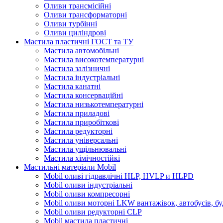
Оливи трансмісійні
Оливи трансформаторні
Оливи турбінні
Оливи циліндрові
Мастила пластичні ГОСТ та ТУ
Мастила автомобільні
Мастила високотемпературні
Мастила залізничні
Мастила індустріальні
Мастила канатні
Мастила консерваційні
Мастила низькотемпературні
Мастила приладові
Мастила приробіткові
Мастила редукторні
Мастила універсальні
Мастила ущільнювальні
Мастила хімічностійкі
Мастильні матеріали Mobil
Mobil оливі гідравлічні HLP, HVLP и HLPD
Mobil оливи індустріальні
Mobil оливи компресорні
Mobil оливи моторні LKW вантажівок, автобусів, бу
Mobil оливи редукторні CLP
Mobil мастила пластичні