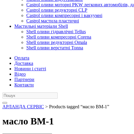
Castrol оливи моторні PKW легкових автомобілів, д
Castrol оливи редукторні CLP
Castrol оливи компресорні і вакуумні
Castrol мастила пластичні
Мастильні матеріали Shell
Shell оливи гідравлічні Tellus
Shell оливи компресорні Corena
Shell оливи редукторні Omala
Shell оливи верстатні Tonna
Оплата
Доставка
Новини і статті
Відео
Партнери
Контакти
АРЛАНДА СЕРВІС
> Products tagged “масло ВМ-1”
масло ВМ-1