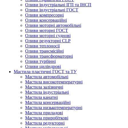
Оливи індустріальні ІГП та ІНСП
Оливи індустріальні ГОСТ
Оливи компресорні
Оливи консерваційні
Оливи моторні автомобільні
Оливи моторні ГОСТ
Оливи моторні суднові
Оливи редукторні CLP
Оливи теплоносії
Оливи трансмісійні
Оливи трансформаторні
Оливи турбінні
Оливи циліндрові
Мастила пластичні ГОСТ та ТУ
Мастила автомобільні
Мастила високотемпературні
Мастила залізничні
Мастила індустріальні
Мастила канатні
Мастила консерваційні
Мастила низькотемпературні
Мастила приладові
Мастила приробіткові
Мастила редукторні