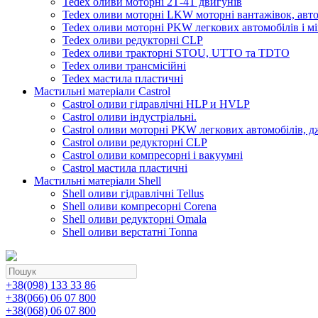
Tedex оливи моторні 2Т-4Т двигунів
Tedex оливи моторні LKW моторні вантажівок, автоб
Tedex оливи моторні PKW легкових автомобілів і мі
Tedex оливи редукторні CLP
Tedex оливи тракторні STOU, UTTO та TDTO
Tedex оливи трансмісійні
Tedex мастила пластичні
Мастильні матеріали Castrol
Castrol оливи гідравлічні HLP и HVLP
Castrol оливи індустріальні.
Castrol оливи моторні PKW легкових автомобілів, д
Castrol оливи редукторні CLP
Castrol оливи компресорні і вакуумні
Castrol мастила пластичні
Мастильні матеріали Shell
Shell оливи гідравлічні Tellus
Shell оливи компресорні Corena
Shell оливи редукторні Omala
Shell оливи верстатні Tonna
+38(098) 133 33 86
+38(066) 06 07 800
+38(068) 06 07 800