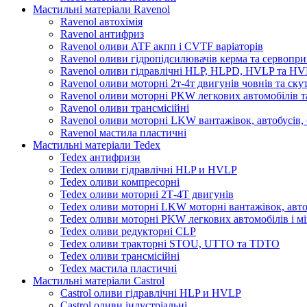
Мастильні матеріали Ravenol
Ravenol автохімія
Ravenol антифриз
Ravenol оливи ATF акпп і CVTF варіаторів
Ravenol оливи гідропідсилювачів керма та сервопри
Ravenol оливи гідравлічні HLP, HLPD, HVLP та H
Ravenol оливи моторні 2т-4т двигунів човнів та ску
Ravenol оливи моторні PKW легкових автомобілів та
Ravenol оливи трансмісійні
Ravenol оливи моторні LKW вантажівок, автобусів, 
Ravenol мастила пластичні
Мастильні матеріали Tedex
Tedex антифризи
Tedex оливи гідравлічні HLP и HVLP
Tedex оливи компресорні
Tedex оливи моторні 2Т-4Т двигунів
Tedex оливи моторні LKW моторні вантажівок, автоб
Tedex оливи моторні PKW легкових автомобілів і мі
Tedex оливи редукторні CLP
Tedex оливи тракторні STOU, UTTO та TDTO
Tedex оливи трансмісійні
Tedex мастила пластичні
Мастильні матеріали Castrol
Castrol оливи гідравлічні HLP и HVLP
Castrol оливи індустріальні.