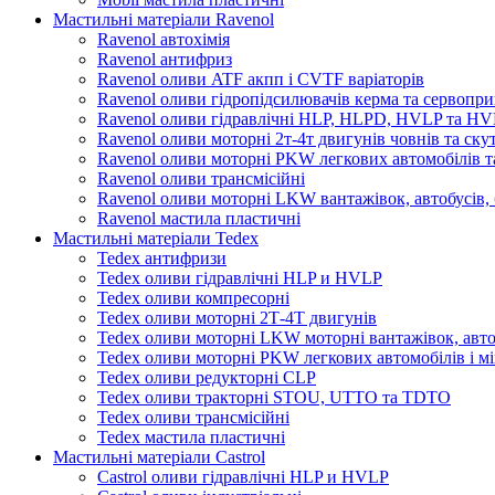
Мастильні матеріали Ravenol
Ravenol автохімія
Ravenol антифриз
Ravenol оливи ATF акпп і CVTF варіаторів
Ravenol оливи гідропідсилювачів керма та сервопри
Ravenol оливи гідравлічні HLP, HLPD, HVLP та H
Ravenol оливи моторні 2т-4т двигунів човнів та ску
Ravenol оливи моторні PKW легкових автомобілів та
Ravenol оливи трансмісійні
Ravenol оливи моторні LKW вантажівок, автобусів, 
Ravenol мастила пластичні
Мастильні матеріали Tedex
Tedex антифризи
Tedex оливи гідравлічні HLP и HVLP
Tedex оливи компресорні
Tedex оливи моторні 2Т-4Т двигунів
Tedex оливи моторні LKW моторні вантажівок, автоб
Tedex оливи моторні PKW легкових автомобілів і мі
Tedex оливи редукторні CLP
Tedex оливи тракторні STOU, UTTO та TDTO
Tedex оливи трансмісійні
Tedex мастила пластичні
Мастильні матеріали Castrol
Castrol оливи гідравлічні HLP и HVLP