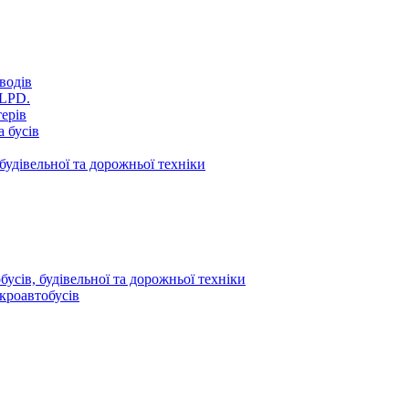
водів
VLPD.
терів
 бусів
будівельної та дорожньої техніки
усів, будівельної та дорожньої техніки
кроавтобусів