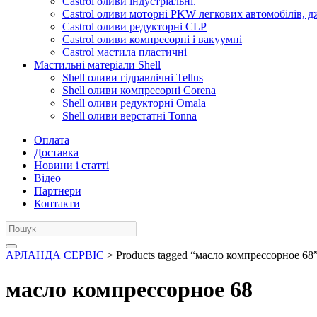
Castrol оливи індустріальні.
Castrol оливи моторні PKW легкових автомобілів, д
Castrol оливи редукторні CLP
Castrol оливи компресорні і вакуумні
Castrol мастила пластичні
Мастильні матеріали Shell
Shell оливи гідравлічні Tellus
Shell оливи компресорні Corena
Shell оливи редукторні Omala
Shell оливи верстатні Tonna
Оплата
Доставка
Новини і статті
Відео
Партнери
Контакти
АРЛАНДА СЕРВІС
> Products tagged “масло компрессорное 68
масло компрессорное 68