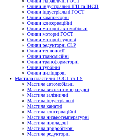
Оливи гідравлічні ГОСТ
Оливи індустріальні ІГП та ІНСП
Оливи індустріальні ГОСТ
Оливи компресорні
Оливи консерваційні
Оливи моторні автомобільні
Оливи моторні ГОСТ
Оливи моторні суднові
Оливи редукторні CLP
Оливи теплоносії
Оливи трансмісійні
Оливи трансформаторні
Оливи турбінні
Оливи циліндрові
Мастила пластичні ГОСТ та ТУ
Мастила автомобільні
Мастила високотемпературні
Мастила залізничні
Мастила індустріальні
Мастила канатні
Мастила консерваційні
Мастила низькотемпературні
Мастила приладові
Мастила приробіткові
Мастила редукторні