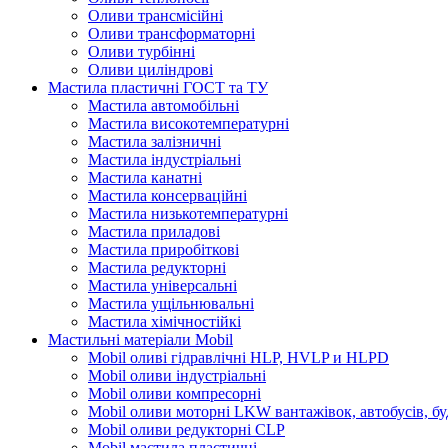
Оливи трансмісійні
Оливи трансформаторні
Оливи турбінні
Оливи циліндрові
Мастила пластичні ГОСТ та ТУ
Мастила автомобільні
Мастила високотемпературні
Мастила залізничні
Мастила індустріальні
Мастила канатні
Мастила консерваційні
Мастила низькотемпературні
Мастила приладові
Мастила приробіткові
Мастила редукторні
Мастила універсальні
Мастила ущільнювальні
Мастила хімічностійкі
Мастильні матеріали Mobil
Mobil оливі гідравлічні HLP, HVLP и HLPD
Mobil оливи індустріальні
Mobil оливи компресорні
Mobil оливи моторні LKW вантажівок, автобусів, бу
Mobil оливи редукторні CLP
Mobil мастила пластичні