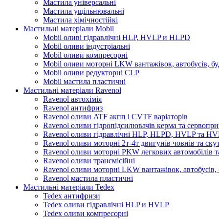
Мастила універсальні
Мастила ущільнювальні
Мастила хімічностійкі
Мастильні матеріали Mobil
Mobil оливі гідравлічні HLP, HVLP и HLPD
Mobil оливи індустріальні
Mobil оливи компресорні
Mobil оливи моторні LKW вантажівок, автобусів, бу
Mobil оливи редукторні CLP
Mobil мастила пластичні
Мастильні матеріали Ravenol
Ravenol автохімія
Ravenol антифриз
Ravenol оливи ATF акпп і CVTF варіаторів
Ravenol оливи гідропідсилювачів керма та сервопри
Ravenol оливи гідравлічні HLP, HLPD, HVLP та H
Ravenol оливи моторні 2т-4т двигунів човнів та ску
Ravenol оливи моторні PKW легкових автомобілів та
Ravenol оливи трансмісійні
Ravenol оливи моторні LKW вантажівок, автобусів, 
Ravenol мастила пластичні
Мастильні матеріали Tedex
Tedex антифризи
Tedex оливи гідравлічні HLP и HVLP
Tedex оливи компресорні