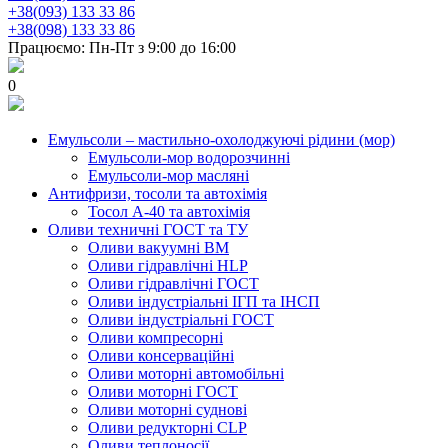
+38(093) 133 33 86
+38(098) 133 33 86
Працюємо: Пн-Пт з 9:00 до 16:00
0
Емульсоли – мастильно-охолоджуючі рідини (мор)
Емульсоли-мор водорозчинні
Емульсоли-мор масляні
Антифризи, тосоли та автохімія
Тосол А-40 та автохімія
Оливи техничні ГОСТ та ТУ
Оливи вакуумні ВМ
Оливи гідравлічні HLP
Оливи гідравлічні ГОСТ
Оливи індустріальні ІГП та ІНСП
Оливи індустріальні ГОСТ
Оливи компресорні
Оливи консерваційні
Оливи моторні автомобільні
Оливи моторні ГОСТ
Оливи моторні суднові
Оливи редукторні CLP
Оливи теплоносії