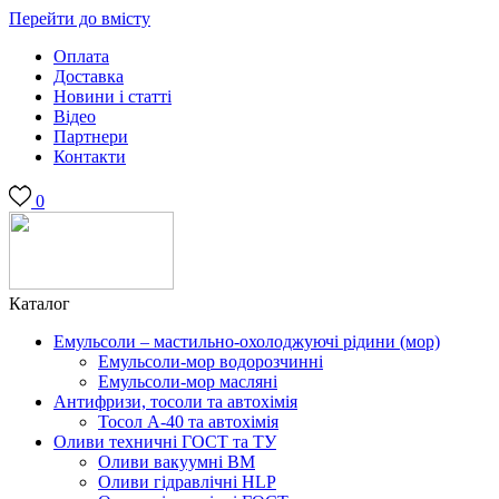
Перейти до вмісту
Оплата
Доставка
Новини і статті
Відео
Партнери
Контакти
0
Каталог
Емульсоли – мастильно-охолоджуючі рідини (мор)
Емульсоли-мор водорозчинні
Емульсоли-мор масляні
Антифризи, тосоли та автохімія
Тосол А-40 та автохімія
Оливи техничні ГОСТ та ТУ
Оливи вакуумні ВМ
Оливи гідравлічні HLP