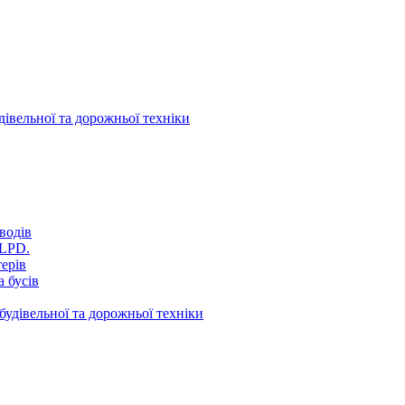
дівельної та дорожньої техніки
водів
VLPD.
терів
 бусів
будівельної та дорожньої техніки