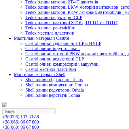
Tedex оливи моторні 2Т-4Т двигунів
Tedex оливи моторні LKW моторні вантажівок, автоб
Tedex оливи моторні PKW легкових автомобілів і мі
Tedex оливи редукторні CLP
Tedex оливи тракторні STOU, UTTO та TDTO
Tedex оливи трансмісійні
Tedex мастила пластичні
Мастильні матеріали Castrol
Castrol оливи гідравлічні HLP и HVLP
Castrol оливи індустріальні.
Castrol оливи моторні PKW легкових автомобілів, д
Castrol оливи редукторні CLP
Castrol оливи компресорні і вакуумні
Castrol мастила пластичні
Мастильні матеріали Shell
Shell оливи гідравлічні Tellus
Shell оливи компресорні Corena
Shell оливи редукторні Omala
Shell оливи верстатні Tonna
+38(098) 133 33 86
+38(066) 06 07 800
+38(068) 06 07 800