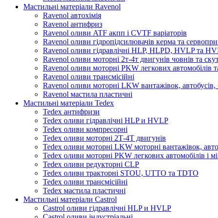
Мастильні матеріали Ravenol
Ravenol автохімія
Ravenol антифриз
Ravenol оливи ATF акпп і CVTF варіаторів
Ravenol оливи гідропідсилювачів керма та сервопри
Ravenol оливи гідравлічні HLP, HLPD, HVLP та H
Ravenol оливи моторні 2т-4т двигунів човнів та ску
Ravenol оливи моторні PKW легкових автомобілів та
Ravenol оливи трансмісійні
Ravenol оливи моторні LKW вантажівок, автобусів, 
Ravenol мастила пластичні
Мастильні матеріали Tedex
Tedex антифризи
Tedex оливи гідравлічні HLP и HVLP
Tedex оливи компресорні
Tedex оливи моторні 2Т-4Т двигунів
Tedex оливи моторні LKW моторні вантажівок, автоб
Tedex оливи моторні PKW легкових автомобілів і мі
Tedex оливи редукторні CLP
Tedex оливи тракторні STOU, UTTO та TDTO
Tedex оливи трансмісійні
Tedex мастила пластичні
Мастильні матеріали Castrol
Castrol оливи гідравлічні HLP и HVLP
Castrol оливи індустріальні.