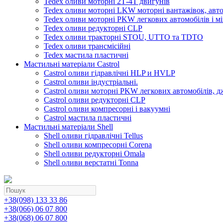
Tedex оливи моторні 2Т-4Т двигунів
Tedex оливи моторні LKW моторні вантажівок, автоб
Tedex оливи моторні PKW легкових автомобілів і мі
Tedex оливи редукторні CLP
Tedex оливи тракторні STOU, UTTO та TDTO
Tedex оливи трансмісійні
Tedex мастила пластичні
Мастильні матеріали Castrol
Castrol оливи гідравлічні HLP и HVLP
Castrol оливи індустріальні.
Castrol оливи моторні PKW легкових автомобілів, д
Castrol оливи редукторні CLP
Castrol оливи компресорні і вакуумні
Castrol мастила пластичні
Мастильні матеріали Shell
Shell оливи гідравлічні Tellus
Shell оливи компресорні Corena
Shell оливи редукторні Omala
Shell оливи верстатні Tonna
+38(098) 133 33 86
+38(066) 06 07 800
+38(068) 06 07 800