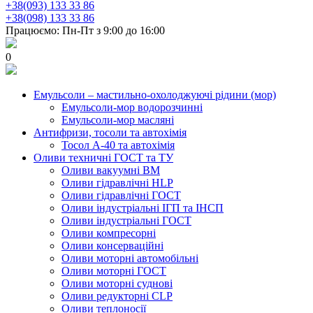
+38(093) 133 33 86
+38(098) 133 33 86
Працюємо: Пн-Пт з 9:00 до 16:00
0
Емульсоли – мастильно-охолоджуючі рідини (мор)
Емульсоли-мор водорозчинні
Емульсоли-мор масляні
Антифризи, тосоли та автохімія
Тосол А-40 та автохімія
Оливи техничні ГОСТ та ТУ
Оливи вакуумні ВМ
Оливи гідравлічні HLP
Оливи гідравлічні ГОСТ
Оливи індустріальні ІГП та ІНСП
Оливи індустріальні ГОСТ
Оливи компресорні
Оливи консерваційні
Оливи моторні автомобільні
Оливи моторні ГОСТ
Оливи моторні суднові
Оливи редукторні CLP
Оливи теплоносії