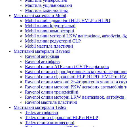
Мастила універсальні
Мастила ущільнювальні
Мастила хімічностійкі
Мастильні матеріали Mobil
Mobil оливі гідравлічні HLP, HVLP и HLPD
Mobil оливи індустріальні
Mobil оливи компресорні
Mobil оливи моторні LKW вантажівок, автобусів, бу
Mobil оливи редукторні CLP
Mobil мастила пластичні
Мастильні матеріали Ravenol
Ravenol автохімія
Ravenol антифриз
Ravenol оливи ATF акпп і CVTF варіаторів
Ravenol оливи гідропідсилювачів керма та сервопри
Ravenol оливи гідравлічні HLP, HLPD, HVLP та H
Ravenol оливи моторні 2т-4т двигунів човнів та ску
Ravenol оливи моторні PKW легкових автомобілів та
Ravenol оливи трансмісійні
Ravenol оливи моторні LKW вантажівок, автобусів, 
Ravenol мастила пластичні
Мастильні матеріали Tedex
Tedex антифризи
Tedex оливи гідравлічні HLP и HVLP
Tedex оливи компресорні