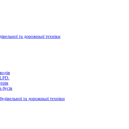
дівельної та дорожньої техніки
водів
VLPD.
терів
 бусів
будівельної та дорожньої техніки