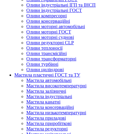
Оливи індустріальні ІГП та ІНСП
Оливи індустріальні ГОСТ
Оливи компресорні
Оливи консерваційні
Оливи моторні автомобільні
Оливи моторні ГОСТ
Оливи моторні суднові
Оливи редукторні CLP
Оливи теплоносії
Оливи трансмісійні
Оливи трансформаторні
Оливи турбінні
Оливи циліндрові
Мастила пластичні ГОСТ та ТУ
Мастила автомобільні
Мастила високотемпературні
Мастила залізничні
Мастила індустріальні
Мастила канатні
Мастила консерваційні
Мастила низькотемпературні
Мастила приладові
Мастила приробіткові
Мастила редукторні