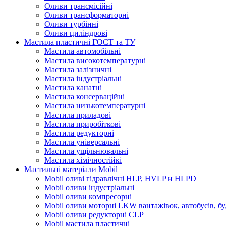
Оливи трансмісійні
Оливи трансформаторні
Оливи турбінні
Оливи циліндрові
Мастила пластичні ГОСТ та ТУ
Мастила автомобільні
Мастила високотемпературні
Мастила залізничні
Мастила індустріальні
Мастила канатні
Мастила консерваційні
Мастила низькотемпературні
Мастила приладові
Мастила приробіткові
Мастила редукторні
Мастила універсальні
Мастила ущільнювальні
Мастила хімічностійкі
Мастильні матеріали Mobil
Mobil оливі гідравлічні HLP, HVLP и HLPD
Mobil оливи індустріальні
Mobil оливи компресорні
Mobil оливи моторні LKW вантажівок, автобусів, бу
Mobil оливи редукторні CLP
Mobil мастила пластичні