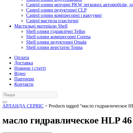
Castrol оливи моторні PKW легкових автомобілів, д
Castrol оливи редукторні CLP
Castrol оливи компресорні і вакуумні
Castrol мастила пластичні
Мастильні матеріали Shell
Shell оливи гідравлічні Tellus
Shell оливи компресорні Corena
Shell оливи редукторні Omala
Shell оливи верстатні Tonna
Оплата
Доставка
Новини і статті
Відео
Партнери
Контакти
АРЛАНДА СЕРВІС
> Products tagged “масло гидравлическое H
масло гидравлическое HLP 46