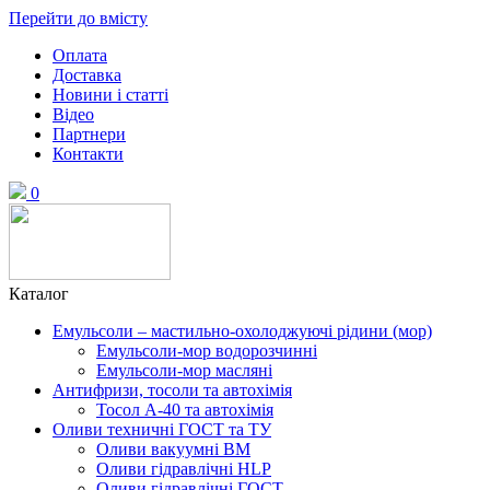
Перейти до вмісту
Оплата
Доставка
Новини і статті
Відео
Партнери
Контакти
0
Каталог
Емульсоли – мастильно-охолоджуючі рідини (мор)
Емульсоли-мор водорозчинні
Емульсоли-мор масляні
Антифризи, тосоли та автохімія
Тосол А-40 та автохімія
Оливи техничні ГОСТ та ТУ
Оливи вакуумні ВМ
Оливи гідравлічні HLP
Оливи гідравлічні ГОСТ