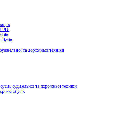
водів
VLPD.
терів
 бусів
будівельної та дорожньої техніки
усів, будівельної та дорожньої техніки
кроавтобусів