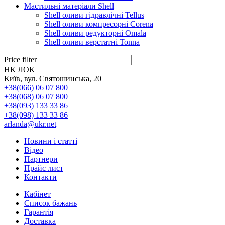
Мастильні матеріали Shell
Shell оливи гідравлічні Tellus
Shell оливи компресорні Corena
Shell оливи редукторні Omala
Shell оливи верстатні Tonna
Price filter
НК ЛОК
Київ, вул. Святошинська, 20
+38(066) 06 07 800
+38(068) 06 07 800
+38(093) 133 33 86
+38(098) 133 33 86
arlanda@ukr.net
Новини і статті
Відео
Партнери
Прайс лист
Контакти
Кабінет
Список бажань
Гарантія
Доставка