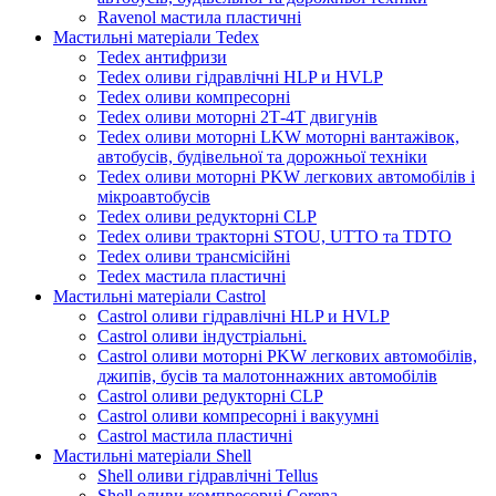
Ravenol мастила пластичні
Мастильні матеріали Tedex
Tedex антифризи
Tedex оливи гідравлічні HLP и HVLP
Tedex оливи компресорні
Tedex оливи моторні 2Т-4Т двигунів
Tedex оливи моторні LKW моторні вантажівок,
автобусів, будівельної та дорожньої техніки
Tedex оливи моторні PKW легкових автомобілів і
мікроавтобусів
Tedex оливи редукторні CLP
Tedex оливи тракторні STOU, UTTO та TDTO
Tedex оливи трансмісійні
Tedex мастила пластичні
Мастильні матеріали Castrol
Castrol оливи гідравлічні HLP и HVLP
Castrol оливи індустріальні.
Castrol оливи моторні PKW легкових автомобілів,
джипів, бусів та малотоннажних автомобілів
Castrol оливи редукторні CLP
Castrol оливи компресорні і вакуумні
Castrol мастила пластичні
Мастильні матеріали Shell
Shell оливи гідравлічні Tellus
Shell оливи компресорні Corena