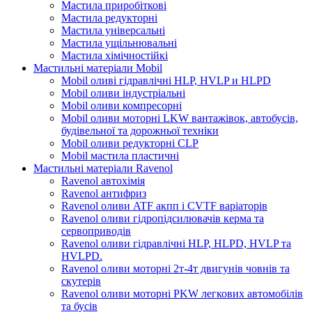
Мастила приробіткові
Мастила редукторні
Мастила універсальні
Мастила ущільнювальні
Мастила хімічностійкі
Мастильні матеріали Mobil
Mobil оливі гідравлічні HLP, HVLP и HLPD
Mobil оливи індустріальні
Mobil оливи компресорні
Mobil оливи моторні LKW вантажівок, автобусів,
будівельної та дорожньої техніки
Mobil оливи редукторні CLP
Mobil мастила пластичні
Мастильні матеріали Ravenol
Ravenol автохімія
Ravenol антифриз
Ravenol оливи ATF акпп і CVTF варіаторів
Ravenol оливи гідропідсилювачів керма та
сервоприводів
Ravenol оливи гідравлічні HLP, HLPD, HVLP та
HVLPD.
Ravenol оливи моторні 2т-4т двигунів човнів та
скутерів
Ravenol оливи моторні PKW легкових автомобілів
та бусів