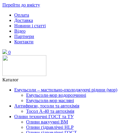
Перейти до вмісту
Оплата
Доставка
Новини і статті
Відео
Партнери
Контакти
0
Каталог
Емульсоли – мастильно-охолоджуючі рідини (мор)
Емульсоли-мор водорозчинні
Емульсоли-мор масляні
Антифризи, тосоли та автохімія
Тосол А-40 та автохімія
Оливи техничні ГОСТ та ТУ
Оливи вакуумні ВМ
Оливи гідравлічні HLP
Оливи гідравлічні ГОСТ