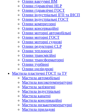
Оливи вакуумні ВМ
Оливи гідравлічні HLP
Оливи гідравлічні ГОСТ
Оливи індустріальні ІГП та ІНСП
Оливи індустріальні ГОСТ
Оливи компресорні
Оливи консерваційні
Оливи моторні автомобільні
Оливи моторні ГОСТ
Оливи моторні суднові
Оливи редукторні CLP
Оливи теплоносії
Оливи трансмісійні
Оливи трансформаторні
Оливи турбінні
Оливи циліндрові
Мастила пластичні ГОСТ та ТУ
Мастила автомобільні
Мастила високотемпературні
Мастила залізничні
Мастила індустріальні
Мастила канатні
Мастила консерваційні
Мастила низькотемпературні
Мастила приладові