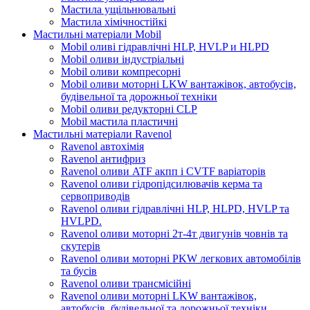
Мастила ущільнювальні
Мастила хімічностійкі
Мастильні матеріали Mobil
Mobil оливі гідравлічні HLP, HVLP и HLPD
Mobil оливи індустріальні
Mobil оливи компресорні
Mobil оливи моторні LKW вантажівок, автобусів,
будівельної та дорожньої техніки
Mobil оливи редукторні CLP
Mobil мастила пластичні
Мастильні матеріали Ravenol
Ravenol автохімія
Ravenol антифриз
Ravenol оливи ATF акпп і CVTF варіаторів
Ravenol оливи гідропідсилювачів керма та
сервоприводів
Ravenol оливи гідравлічні HLP, HLPD, HVLP та
HVLPD.
Ravenol оливи моторні 2т-4т двигунів човнів та
скутерів
Ravenol оливи моторні PKW легкових автомобілів
та бусів
Ravenol оливи трансмісійні
Ravenol оливи моторні LKW вантажівок,
автобусів, будівельної та дорожньої техніки