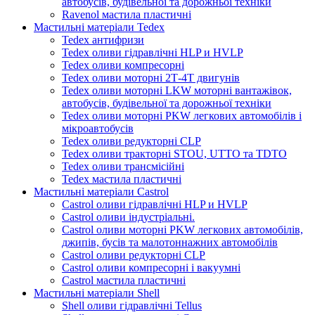
автобусів, будівельної та дорожньої техніки
Ravenol мастила пластичні
Мастильні матеріали Tedex
Tedex антифризи
Tedex оливи гідравлічні HLP и HVLP
Tedex оливи компресорні
Tedex оливи моторні 2Т-4Т двигунів
Tedex оливи моторні LKW моторні вантажівок,
автобусів, будівельної та дорожньої техніки
Tedex оливи моторні PKW легкових автомобілів і
мікроавтобусів
Tedex оливи редукторні CLP
Tedex оливи тракторні STOU, UTTO та TDTO
Tedex оливи трансмісійні
Tedex мастила пластичні
Мастильні матеріали Castrol
Castrol оливи гідравлічні HLP и HVLP
Castrol оливи індустріальні.
Castrol оливи моторні PKW легкових автомобілів,
джипів, бусів та малотоннажних автомобілів
Castrol оливи редукторні CLP
Castrol оливи компресорні і вакуумні
Castrol мастила пластичні
Мастильні матеріали Shell
Shell оливи гідравлічні Tellus