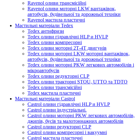
Ravenol оливи трансмісійні
Ravenol оливи моторні LKW вантажівок,
автобусів, будівельної та дорожньої техніки
Ravenol мастила пластичні
Мастильні матеріали Tedex
Tedex антифризи
Tedex оливи гідравлічні HLP и HVLP
Tedex оливи компресорні
Tedex оливи моторні 2Т-4Т двигунів
Tedex оливи моторні LKW моторні вантажівок,
автобусів, будівельної та дорожньої техніки
Tedex оливи моторні PKW легкових автомобілів і
мікроавтобусів
Tedex оливи редукторні CLP
Tedex оливи тракторні STOU, UTTO та TDTO
Tedex оливи трансмісійні
Tedex мастила пластичні
Мастильні матеріали Castrol
Castrol оливи гідравлічні HLP и HVLP
Castrol оливи індустріальні.
Castrol оливи моторні PKW легкових автомобілів,
джипів, бусів та малотоннажних автомобілів
Castrol оливи редукторні CLP
Castrol оливи компресорні і вакуумні
Castrol мастила пластичні