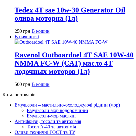
Tedex 4T sae 10w-30 Generator Oil
олива моторна (1л)
250
грн
В кошик
В наявності
Ravenol Outboardoel 4T SAE 10W-40
NMMA FC-W (CAT) масло 4Т
лодочных моторов (1л)
500
грн
В кошик
Каталог товарів
Емульсоли – мастильно-охолоджуючі рідини (мор)
Емульсоли-мор водорозчинні
Емульсоли-мор масляні
Антифризи, тосоли та автохімія
Тосол А-40 та автохімія
Оливи техничні ГОСТ та ТУ