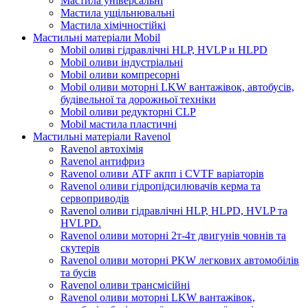
Мастила універсальні
Мастила ущільнювальні
Мастила хімічностійкі
Мастильні матеріали Mobil
Mobil оливі гідравлічні HLP, HVLP и HLPD
Mobil оливи індустріальні
Mobil оливи компресорні
Mobil оливи моторні LKW вантажівок, автобусів,
будівельної та дорожньої техніки
Mobil оливи редукторні CLP
Mobil мастила пластичні
Мастильні матеріали Ravenol
Ravenol автохімія
Ravenol антифриз
Ravenol оливи ATF акпп і CVTF варіаторів
Ravenol оливи гідропідсилювачів керма та
сервоприводів
Ravenol оливи гідравлічні HLP, HLPD, HVLP та
HVLPD.
Ravenol оливи моторні 2т-4т двигунів човнів та
скутерів
Ravenol оливи моторні PKW легкових автомобілів
та бусів
Ravenol оливи трансмісійні
Ravenol оливи моторні LKW вантажівок,