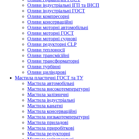
Оливи індустріальні ІГП та ІНСП
Оливи індустріальні ГОСТ
Оливи компресорні
Оливи консерваційні
Оливи моторні автомобільні
Оливи моторні ГОСТ
Оливи моторні суднові
Оливи редукторні CLP
Оливи теплоносії
Оливи трансмісійні
Оливи трансформаторні
Оливи турбінні
Оливи циліндрові
Мастила пластичні ГОСТ та ТУ
Мастила автомобільні
Мастила високотемпературні
Мастила залізничні
Мастила індустріальні
Мастила канатні
Мастила консерваційні
Мастила низькотемпературні
Мастила приладові
Мастила приробіткові
Мастила редукторні