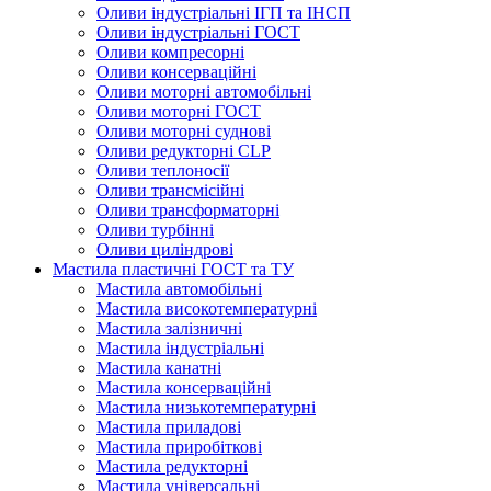
Оливи індустріальні ІГП та ІНСП
Оливи індустріальні ГОСТ
Оливи компресорні
Оливи консерваційні
Оливи моторні автомобільні
Оливи моторні ГОСТ
Оливи моторні суднові
Оливи редукторні CLP
Оливи теплоносії
Оливи трансмісійні
Оливи трансформаторні
Оливи турбінні
Оливи циліндрові
Мастила пластичні ГОСТ та ТУ
Мастила автомобільні
Мастила високотемпературні
Мастила залізничні
Мастила індустріальні
Мастила канатні
Мастила консерваційні
Мастила низькотемпературні
Мастила приладові
Мастила приробіткові
Мастила редукторні
Мастила універсальні