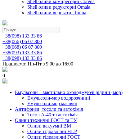
Shell оливи компресорні Corena
Shell оливи редукторні Omala
Shell оливи верстатні Tonna
+38(098) 133 33 86
+38(066) 06 07 800
+38(068) 06 07 800
+38(093) 133 33 86
+38(098) 133 33 86
Працюємо: Пн-Пт з 9:00 до 16:00
0
Емульсоли – мастильно-охолоджуючі рідини (мор)
Емульсоли-мор водорозчинні
Емульсоли-мор масляні
Антифризи, тосоли та автохімія
Тосол А-40 та автохімія
Оливи техничні ГОСТ та ТУ
Оливи вакуумні ВМ
Оливи гідравлічні HLP
Оливи гідравлічні ГОСТ