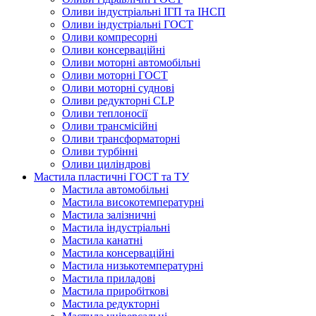
Оливи індустріальні ІГП та ІНСП
Оливи індустріальні ГОСТ
Оливи компресорні
Оливи консерваційні
Оливи моторні автомобільні
Оливи моторні ГОСТ
Оливи моторні суднові
Оливи редукторні CLP
Оливи теплоносії
Оливи трансмісійні
Оливи трансформаторні
Оливи турбінні
Оливи циліндрові
Мастила пластичні ГОСТ та ТУ
Мастила автомобільні
Мастила високотемпературні
Мастила залізничні
Мастила індустріальні
Мастила канатні
Мастила консерваційні
Мастила низькотемпературні
Мастила приладові
Мастила приробіткові
Мастила редукторні