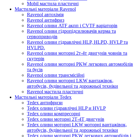
Mobil мастила пластичні
Мастильні матеріали Ravenol
Ravenol автохімія
Ravenol антифриз
Ravenol оливи ATF акпп і CVTF варіаторів
Ravenol оливи гідропідсилювачів керма та
сервоприводів
Ravenol оливи гідравлічні HLP, HLPD, HVLP та
HVLPD.
Ravenol оливи моторні 2т-4т двигунів човнів та
скутерів
Ravenol оливи моторні PKW легкових автомобілів
та бусів
Ravenol оливи трансмісійні
Ravenol оливи моторні LKW вантажівок,
автобусів, будівельної та дорожньої техніки
Ravenol мастила пластичні
Мастильні матеріали Tedex
Tedex антифризи
Tedex оливи гідравлічні HLP и HVLP
Tedex оливи компресорні
Tedex оливи моторні 2Т-4Т двигунів
Tedex оливи моторні LKW моторні вантажівок,
автобусів, будівельної та дорожньої техніки
Tedex оливи моторні PKW легкових автомобілів і