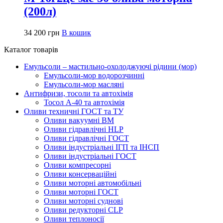
(200л)
34 200
грн
В кошик
Каталог товарів
Емульсоли – мастильно-охолоджуючі рідини (мор)
Емульсоли-мор водорозчинні
Емульсоли-мор масляні
Антифризи, тосоли та автохімія
Тосол А-40 та автохімія
Оливи техничні ГОСТ та ТУ
Оливи вакуумні ВМ
Оливи гідравлічні HLP
Оливи гідравлічні ГОСТ
Оливи індустріальні ІГП та ІНСП
Оливи індустріальні ГОСТ
Оливи компресорні
Оливи консерваційні
Оливи моторні автомобільні
Оливи моторні ГОСТ
Оливи моторні суднові
Оливи редукторні CLP
Оливи теплоносії