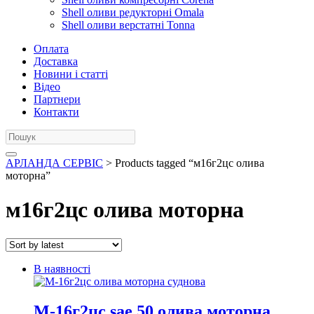
Shell оливи редукторні Omala
Shell оливи верстатні Tonna
Оплата
Доставка
Новини і статті
Відео
Партнери
Контакти
АРЛАНДА СЕРВІС
> Products tagged “м16г2цс олива
моторна”
м16г2цс олива моторна
В наявності
М-16г2цс sae 50 олива моторна