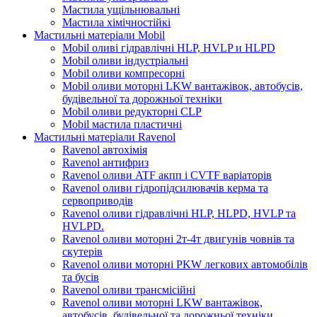
Мастила ущільнювальні
Мастила хімічностійкі
Мастильні матеріали Mobil
Mobil оливі гідравлічні HLP, HVLP и HLPD
Mobil оливи індустріальні
Mobil оливи компресорні
Mobil оливи моторні LKW вантажівок, автобусів,
будівельної та дорожньої техніки
Mobil оливи редукторні CLP
Mobil мастила пластичні
Мастильні матеріали Ravenol
Ravenol автохімія
Ravenol антифриз
Ravenol оливи ATF акпп і CVTF варіаторів
Ravenol оливи гідропідсилювачів керма та
сервоприводів
Ravenol оливи гідравлічні HLP, HLPD, HVLP та
HVLPD.
Ravenol оливи моторні 2т-4т двигунів човнів та
скутерів
Ravenol оливи моторні PKW легкових автомобілів
та бусів
Ravenol оливи трансмісійні
Ravenol оливи моторні LKW вантажівок,
автобусів, будівельної та дорожньої техніки