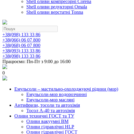
Shell оливи компресорні Corena
Shell оливи редукторні Omala
Shell оливи верстатні Tonna
+38(098) 133 33 86
+38(066) 06 07 800
+38(068) 06 07 800
+38(093) 133 33 86
+38(098) 133 33 86
Працюємо: Пн-Пт з 9:00 до 16:00
0
Емульсоли – мастильно-охолоджуючі рідини (мор)
Емульсоли-мор водорозчинні
Емульсоли-мор масляні
Антифризи, тосоли та автохімія
Тосол А-40 та автохімія
Оливи техничні ГОСТ та ТУ
Оливи вакуумні ВМ
Оливи гідравлічні HLP
Оливи гідравлічні ГОСТ