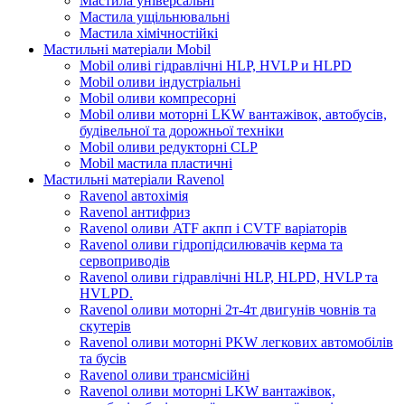
Мастила універсальні
Мастила ущільнювальні
Мастила хімічностійкі
Мастильні матеріали Mobil
Mobil оливі гідравлічні HLP, HVLP и HLPD
Mobil оливи індустріальні
Mobil оливи компресорні
Mobil оливи моторні LKW вантажівок, автобусів,
будівельної та дорожньої техніки
Mobil оливи редукторні CLP
Mobil мастила пластичні
Мастильні матеріали Ravenol
Ravenol автохімія
Ravenol антифриз
Ravenol оливи ATF акпп і CVTF варіаторів
Ravenol оливи гідропідсилювачів керма та
сервоприводів
Ravenol оливи гідравлічні HLP, HLPD, HVLP та
HVLPD.
Ravenol оливи моторні 2т-4т двигунів човнів та
скутерів
Ravenol оливи моторні PKW легкових автомобілів
та бусів
Ravenol оливи трансмісійні
Ravenol оливи моторні LKW вантажівок,