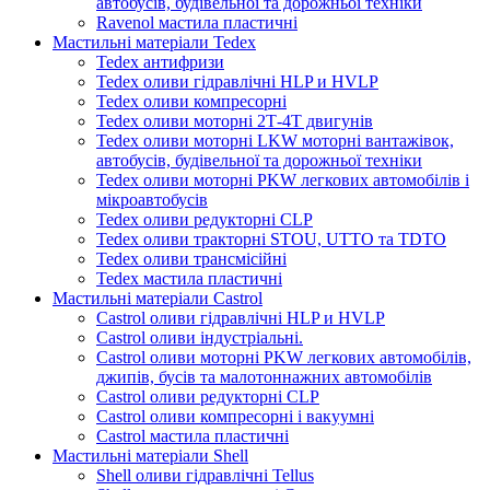
автобусів, будівельної та дорожньої техніки
Ravenol мастила пластичні
Мастильні матеріали Tedex
Tedex антифризи
Tedex оливи гідравлічні HLP и HVLP
Tedex оливи компресорні
Tedex оливи моторні 2Т-4Т двигунів
Tedex оливи моторні LKW моторні вантажівок,
автобусів, будівельної та дорожньої техніки
Tedex оливи моторні PKW легкових автомобілів і
мікроавтобусів
Tedex оливи редукторні CLP
Tedex оливи тракторні STOU, UTTO та TDTO
Tedex оливи трансмісійні
Tedex мастила пластичні
Мастильні матеріали Castrol
Castrol оливи гідравлічні HLP и HVLP
Castrol оливи індустріальні.
Castrol оливи моторні PKW легкових автомобілів,
джипів, бусів та малотоннажних автомобілів
Castrol оливи редукторні CLP
Castrol оливи компресорні і вакуумні
Castrol мастила пластичні
Мастильні матеріали Shell
Shell оливи гідравлічні Tellus