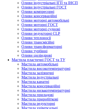
Оливи індустріальні ІГП та ІНСП
Оливи індустріальні ГОСТ
Оливи компресорні
Оливи консерваційні
Оливи моторні автомобільні
Оливи моторні ГОСТ
Оливи моторні суднові
Оливи редукторні CLP
Оливи теплоносії
Оливи трансмісійні
Оливи трансформаторні
Оливи турбінні
Оливи циліндрові
Мастила пластичні ГОСТ та ТУ
Мастила автомобільні
Мастила високотемпературні
Мастила залізничні
Мастила індустріальні
Мастила канатні
Мастила консерваційні
Мастила низькотемпературні
Мастила приладові
Мастила приробіткові
Мастила редукторні
Мастила універсальні