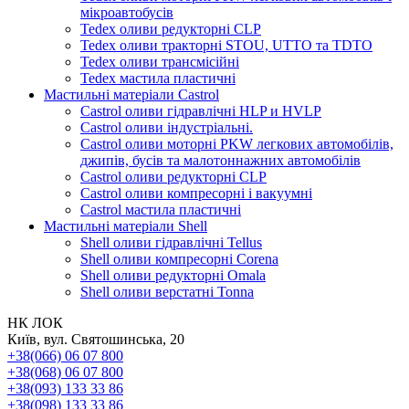
мікроавтобусів
Tedex оливи редукторні CLP
Tedex оливи тракторні STOU, UTTO та TDTO
Tedex оливи трансмісійні
Tedex мастила пластичні
Мастильні матеріали Castrol
Castrol оливи гідравлічні HLP и HVLP
Castrol оливи індустріальні.
Castrol оливи моторні PKW легкових автомобілів,
джипів, бусів та малотоннажних автомобілів
Castrol оливи редукторні CLP
Castrol оливи компресорні і вакуумні
Castrol мастила пластичні
Мастильні матеріали Shell
Shell оливи гідравлічні Tellus
Shell оливи компресорні Corena
Shell оливи редукторні Omala
Shell оливи верстатні Tonna
НК ЛОК
Київ, вул. Святошинська, 20
+38(066) 06 07 800
+38(068) 06 07 800
+38(093) 133 33 86
+38(098) 133 33 86