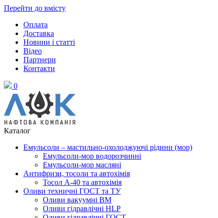
Перейти до вмісту
Оплата
Доставка
Новини і статті
Відео
Партнери
Контакти
0
Каталог
Емульсоли – мастильно-охолоджуючі рідини (мор)
Емульсоли-мор водорозчинні
Емульсоли-мор масляні
Антифризи, тосоли та автохімія
Тосол А-40 та автохімія
Оливи техничні ГОСТ та ТУ
Оливи вакуумні ВМ
Оливи гідравлічні HLP
Оливи гідравлічні ГОСТ