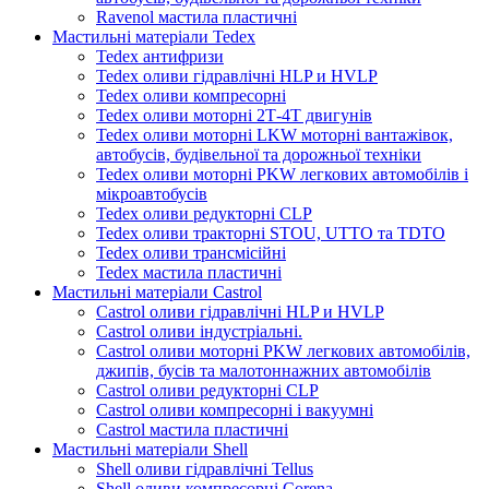
Ravenol мастила пластичні
Мастильні матеріали Tedex
Tedex антифризи
Tedex оливи гідравлічні HLP и HVLP
Tedex оливи компресорні
Tedex оливи моторні 2Т-4Т двигунів
Tedex оливи моторні LKW моторні вантажівок,
автобусів, будівельної та дорожньої техніки
Tedex оливи моторні PKW легкових автомобілів і
мікроавтобусів
Tedex оливи редукторні CLP
Tedex оливи тракторні STOU, UTTO та TDTO
Tedex оливи трансмісійні
Tedex мастила пластичні
Мастильні матеріали Castrol
Castrol оливи гідравлічні HLP и HVLP
Castrol оливи індустріальні.
Castrol оливи моторні PKW легкових автомобілів,
джипів, бусів та малотоннажних автомобілів
Castrol оливи редукторні CLP
Castrol оливи компресорні і вакуумні
Castrol мастила пластичні
Мастильні матеріали Shell
Shell оливи гідравлічні Tellus
Shell оливи компресорні Corena