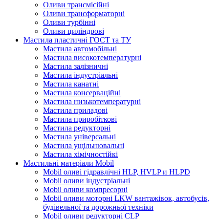
Оливи трансмісійні
Оливи трансформаторні
Оливи турбінні
Оливи циліндрові
Мастила пластичні ГОСТ та ТУ
Мастила автомобільні
Мастила високотемпературні
Мастила залізничні
Мастила індустріальні
Мастила канатні
Мастила консерваційні
Мастила низькотемпературні
Мастила приладові
Мастила приробіткові
Мастила редукторні
Мастила універсальні
Мастила ущільнювальні
Мастила хімічностійкі
Мастильні матеріали Mobil
Mobil оливі гідравлічні HLP, HVLP и HLPD
Mobil оливи індустріальні
Mobil оливи компресорні
Mobil оливи моторні LKW вантажівок, автобусів,
будівельної та дорожньої техніки
Mobil оливи редукторні CLP