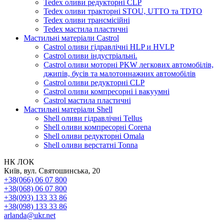
Tedex оливи редукторні CLP
Tedex оливи тракторні STOU, UTTO та TDTO
Tedex оливи трансмісійні
Tedex мастила пластичні
Мастильні матеріали Castrol
Castrol оливи гідравлічні HLP и HVLP
Castrol оливи індустріальні.
Castrol оливи моторні PKW легкових автомобілів,
джипів, бусів та малотоннажних автомобілів
Castrol оливи редукторні CLP
Castrol оливи компресорні і вакуумні
Castrol мастила пластичні
Мастильні матеріали Shell
Shell оливи гідравлічні Tellus
Shell оливи компресорні Corena
Shell оливи редукторні Omala
Shell оливи верстатні Tonna
НК ЛОК
Київ, вул. Святошинська, 20
+38(066) 06 07 800
+38(068) 06 07 800
+38(093) 133 33 86
+38(098) 133 33 86
arlanda@ukr.net