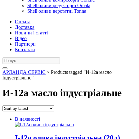
Shell оливи редукторні Omala
Shell оливи верстатні Tonna
Оплата
Доставка
Новини і статті
Відео
Партнери
Контакти
АРЛАНДА СЕРВІС
> Products tagged “И-12а масло
індустріальне”
И-12а масло індустріальне
В наявності
І-12а олива індустріальна (20л)