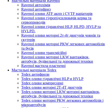
Мастильні матеріали Ravenol
Ravenol автохімія
Ravenol антифриз
Ravenol оливи ATF акпп і CVTF варіаторів
Ravenol оливи гідропідсилювачів керма та
сервоприводів
Ravenol оливи гідравлічні HLP, HLPD, HVLP та
HVLPD.
Ravenol оливи моторні 2т-4т двигунів човнів та
скутерів
Ravenol оливи моторні PKW легкових автомобілів
та бусів
Ravenol оливи трансмісійні
Ravenol оливи моторні LKW вантажівок,
автобусів, будівельної та дорожньої техніки
Ravenol мастила пластичні
Мастильні матеріали Tedex
Tedex антифризи
Tedex оливи гідравлічні HLP и HVLP
Tedex оливи компресорні
Tedex оливи моторні 2Т-4Т двигунів
Tedex оливи моторні LKW моторні вантажівок,
автобусів, будівельної та дорожньої техніки
Tedex оливи моторні PKW легкових автомобілів і
мікроавтобусів