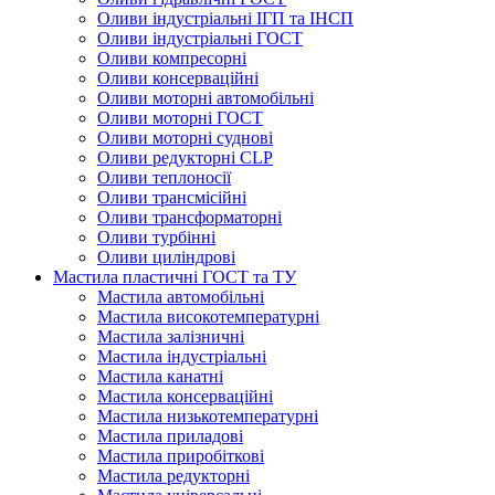
Оливи індустріальні ІГП та ІНСП
Оливи індустріальні ГОСТ
Оливи компресорні
Оливи консерваційні
Оливи моторні автомобільні
Оливи моторні ГОСТ
Оливи моторні суднові
Оливи редукторні CLP
Оливи теплоносії
Оливи трансмісійні
Оливи трансформаторні
Оливи турбінні
Оливи циліндрові
Мастила пластичні ГОСТ та ТУ
Мастила автомобільні
Мастила високотемпературні
Мастила залізничні
Мастила індустріальні
Мастила канатні
Мастила консерваційні
Мастила низькотемпературні
Мастила приладові
Мастила приробіткові
Мастила редукторні