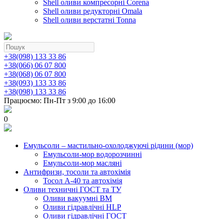
Shell оливи компресорні Corena
Shell оливи редукторні Omala
Shell оливи верстатні Tonna
+38(098) 133 33 86
+38(066) 06 07 800
+38(068) 06 07 800
+38(093) 133 33 86
+38(098) 133 33 86
Працюємо: Пн-Пт з 9:00 до 16:00
0
Емульсоли – мастильно-охолоджуючі рідини (мор)
Емульсоли-мор водорозчинні
Емульсоли-мор масляні
Антифризи, тосоли та автохімія
Тосол А-40 та автохімія
Оливи техничні ГОСТ та ТУ
Оливи вакуумні ВМ
Оливи гідравлічні HLP
Оливи гідравлічні ГОСТ