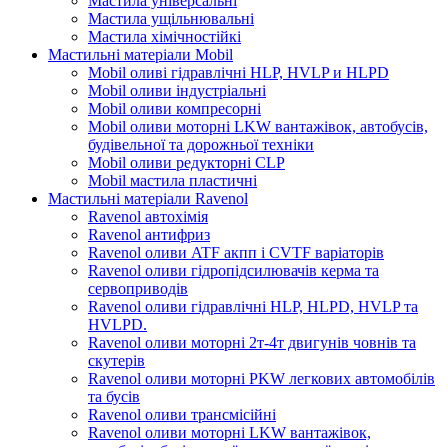
Мастила універсальні
Мастила ущільнювальні
Мастила хімічностійкі
Мастильні матеріали Mobil
Mobil оливі гідравлічні HLP, HVLP и HLPD
Mobil оливи індустріальні
Mobil оливи компресорні
Mobil оливи моторні LKW вантажівок, автобусів,
будівельної та дорожньої техніки
Mobil оливи редукторні CLP
Mobil мастила пластичні
Мастильні матеріали Ravenol
Ravenol автохімія
Ravenol антифриз
Ravenol оливи ATF акпп і CVTF варіаторів
Ravenol оливи гідропідсилювачів керма та
сервоприводів
Ravenol оливи гідравлічні HLP, HLPD, HVLP та
HVLPD.
Ravenol оливи моторні 2т-4т двигунів човнів та
скутерів
Ravenol оливи моторні PKW легкових автомобілів
та бусів
Ravenol оливи трансмісійні
Ravenol оливи моторні LKW вантажівок,