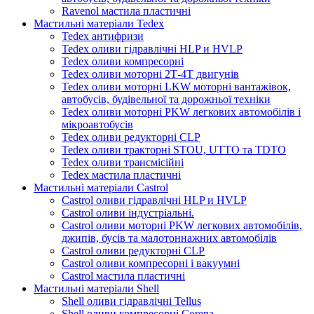
Ravenol мастила пластичні
Мастильні матеріали Tedex
Tedex антифризи
Tedex оливи гідравлічні HLP и HVLP
Tedex оливи компресорні
Tedex оливи моторні 2Т-4Т двигунів
Tedex оливи моторні LKW моторні вантажівок,
автобусів, будівельної та дорожньої техніки
Tedex оливи моторні PKW легкових автомобілів і
мікроавтобусів
Tedex оливи редукторні CLP
Tedex оливи тракторні STOU, UTTO та TDTO
Tedex оливи трансмісійні
Tedex мастила пластичні
Мастильні матеріали Castrol
Castrol оливи гідравлічні HLP и HVLP
Castrol оливи індустріальні.
Castrol оливи моторні PKW легкових автомобілів,
джипів, бусів та малотоннажних автомобілів
Castrol оливи редукторні CLP
Castrol оливи компресорні і вакуумні
Castrol мастила пластичні
Мастильні матеріали Shell
Shell оливи гідравлічні Tellus
Shell оливи компресорні Corena