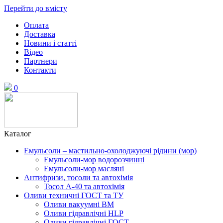
Перейти до вмісту
Оплата
Доставка
Новини і статті
Відео
Партнери
Контакти
0
Каталог
Емульсоли – мастильно-охолоджуючі рідини (мор)
Емульсоли-мор водорозчинні
Емульсоли-мор масляні
Антифризи, тосоли та автохімія
Тосол А-40 та автохімія
Оливи техничні ГОСТ та ТУ
Оливи вакуумні ВМ
Оливи гідравлічні HLP
Оливи гідравлічні ГОСТ