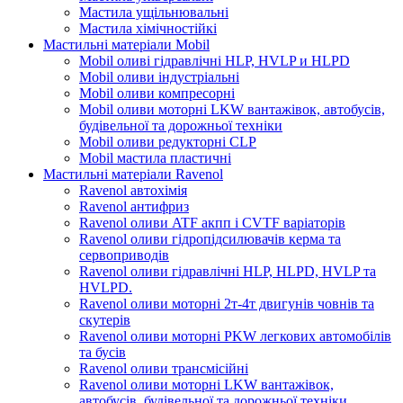
Мастила ущільнювальні
Мастила хімічностійкі
Мастильні матеріали Mobil
Mobil оливі гідравлічні HLP, HVLP и HLPD
Mobil оливи індустріальні
Mobil оливи компресорні
Mobil оливи моторні LKW вантажівок, автобусів,
будівельної та дорожньої техніки
Mobil оливи редукторні CLP
Mobil мастила пластичні
Мастильні матеріали Ravenol
Ravenol автохімія
Ravenol антифриз
Ravenol оливи ATF акпп і CVTF варіаторів
Ravenol оливи гідропідсилювачів керма та
сервоприводів
Ravenol оливи гідравлічні HLP, HLPD, HVLP та
HVLPD.
Ravenol оливи моторні 2т-4т двигунів човнів та
скутерів
Ravenol оливи моторні PKW легкових автомобілів
та бусів
Ravenol оливи трансмісійні
Ravenol оливи моторні LKW вантажівок,
автобусів, будівельної та дорожньої техніки