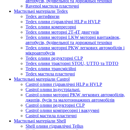
автобусів, будівельної та дорожньої техніки
Ravenol мастила пластичні
Мастильні матеріали Tedex
Tedex антифризи
Tedex оливи гідравлічні HLP и HVLP
Tedex оливи компресорні
Tedex оливи моторні 2Т-4Т двигунів
Tedex оливи моторні LKW моторні вантажівок,
автобусів, будівельної та дорожньої техніки
Tedex оливи моторні PKW легкових автомобілів і
мікроавтобусів
Tedex оливи редукторні CLP
Tedex оливи тракторні STOU, UTTO та TDTO
Tedex оливи трансмісійні
Tedex мастила пластичні
Мастильні матеріали Castrol
Castrol оливи гідравлічні HLP и HVLP
Castrol оливи індустріальні.
Castrol оливи моторні PKW легкових автомобілів,
джипів, бусів та малотоннажних автомобілів
Castrol оливи редукторні CLP
Castrol оливи компресорні і вакуумні
Castrol мастила пластичні
Мастильні матеріали Shell
Shell оливи гідравлічні Tellus