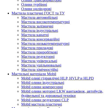
Оливи трансформаторні
Оливи турбінні
Оливи циліндрові
Мастила пластичні ГОСТ та ТУ
Мастила автомобільні
Мастила високотемпературні
Мастила залізничні
Мастила індустріальні
Мастила канатні
Мастила консерваційні
Мастила низькотемпературні
Мастила приладові
Мастила приробіткові
Мастила редукторні
Мастила універсальні
Мастила ущільнювальні
Мастила хімічностійкі
Мастильні матеріали Mobil
Mobil оливі гідравлічні HLP, HVLP и HLPD
Mobil оливи індустріальні
Mobil оливи компресорні
Mobil оливи моторні LKW вантажівок, автобусів,
будівельної та дорожньої техніки
Mobil оливи редукторні CLP
Mobil мастила пластичні