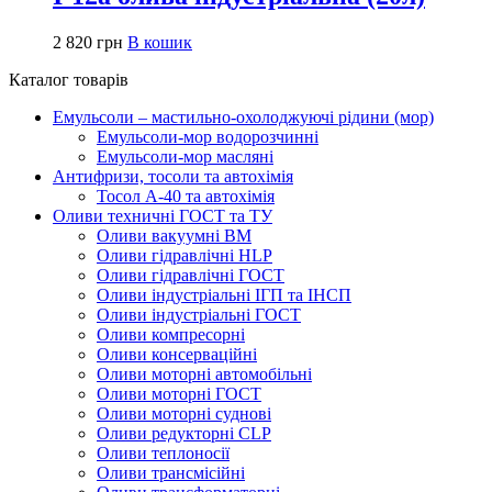
2 820
грн
В кошик
Каталог товарів
Емульсоли – мастильно-охолоджуючі рідини (мор)
Емульсоли-мор водорозчинні
Емульсоли-мор масляні
Антифризи, тосоли та автохімія
Тосол А-40 та автохімія
Оливи техничні ГОСТ та ТУ
Оливи вакуумні ВМ
Оливи гідравлічні HLP
Оливи гідравлічні ГОСТ
Оливи індустріальні ІГП та ІНСП
Оливи індустріальні ГОСТ
Оливи компресорні
Оливи консерваційні
Оливи моторні автомобільні
Оливи моторні ГОСТ
Оливи моторні суднові
Оливи редукторні CLP
Оливи теплоносії
Оливи трансмісійні