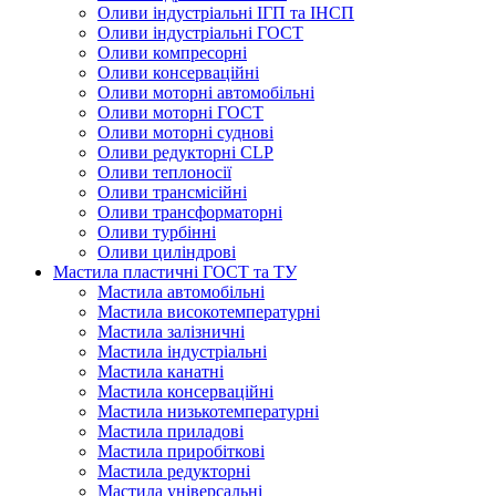
Оливи індустріальні ІГП та ІНСП
Оливи індустріальні ГОСТ
Оливи компресорні
Оливи консерваційні
Оливи моторні автомобільні
Оливи моторні ГОСТ
Оливи моторні суднові
Оливи редукторні CLP
Оливи теплоносії
Оливи трансмісійні
Оливи трансформаторні
Оливи турбінні
Оливи циліндрові
Мастила пластичні ГОСТ та ТУ
Мастила автомобільні
Мастила високотемпературні
Мастила залізничні
Мастила індустріальні
Мастила канатні
Мастила консерваційні
Мастила низькотемпературні
Мастила приладові
Мастила приробіткові
Мастила редукторні
Мастила універсальні