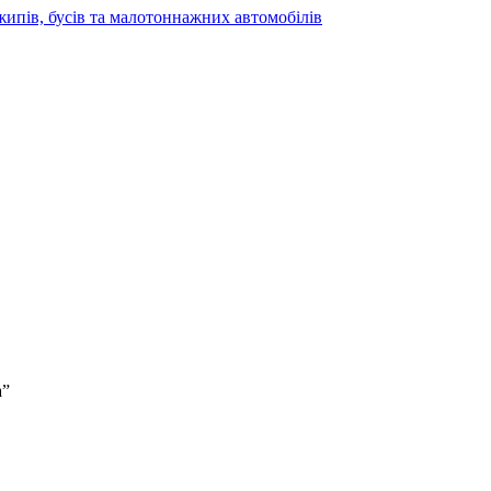
жипів, бусів та малотоннажних автомобілів
а”