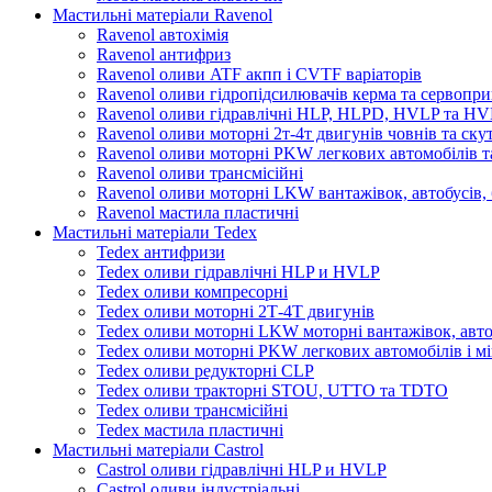
Мастильні матеріали Ravenol
Ravenol автохімія
Ravenol антифриз
Ravenol оливи ATF акпп і CVTF варіаторів
Ravenol оливи гідропідсилювачів керма та сервопри
Ravenol оливи гідравлічні HLP, HLPD, HVLP та H
Ravenol оливи моторні 2т-4т двигунів човнів та ску
Ravenol оливи моторні PKW легкових автомобілів та
Ravenol оливи трансмісійні
Ravenol оливи моторні LKW вантажівок, автобусів, 
Ravenol мастила пластичні
Мастильні матеріали Tedex
Tedex антифризи
Tedex оливи гідравлічні HLP и HVLP
Tedex оливи компресорні
Tedex оливи моторні 2Т-4Т двигунів
Tedex оливи моторні LKW моторні вантажівок, автоб
Tedex оливи моторні PKW легкових автомобілів і мі
Tedex оливи редукторні CLP
Tedex оливи тракторні STOU, UTTO та TDTO
Tedex оливи трансмісійні
Tedex мастила пластичні
Мастильні матеріали Castrol
Castrol оливи гідравлічні HLP и HVLP
Castrol оливи індустріальні.