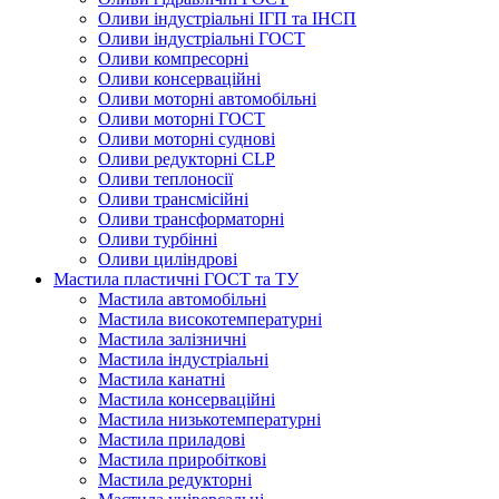
Оливи індустріальні ІГП та ІНСП
Оливи індустріальні ГОСТ
Оливи компресорні
Оливи консерваційні
Оливи моторні автомобільні
Оливи моторні ГОСТ
Оливи моторні суднові
Оливи редукторні CLP
Оливи теплоносії
Оливи трансмісійні
Оливи трансформаторні
Оливи турбінні
Оливи циліндрові
Мастила пластичні ГОСТ та ТУ
Мастила автомобільні
Мастила високотемпературні
Мастила залізничні
Мастила індустріальні
Мастила канатні
Мастила консерваційні
Мастила низькотемпературні
Мастила приладові
Мастила приробіткові
Мастила редукторні