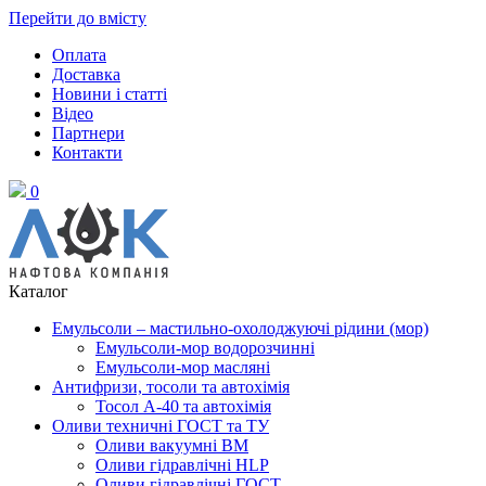
Перейти до вмісту
Оплата
Доставка
Новини і статті
Відео
Партнери
Контакти
0
Каталог
Емульсоли – мастильно-охолоджуючі рідини (мор)
Емульсоли-мор водорозчинні
Емульсоли-мор масляні
Антифризи, тосоли та автохімія
Тосол А-40 та автохімія
Оливи техничні ГОСТ та ТУ
Оливи вакуумні ВМ
Оливи гідравлічні HLP
Оливи гідравлічні ГОСТ