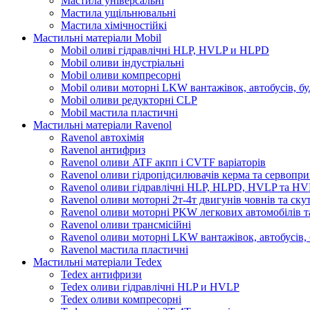
Мастила універсальні
Мастила ущільнювальні
Мастила хімічностійкі
Мастильні матеріали Mobil
Mobil оливі гідравлічні HLP, HVLP и HLPD
Mobil оливи індустріальні
Mobil оливи компресорні
Mobil оливи моторні LKW вантажівок, автобусів, бу
Mobil оливи редукторні CLP
Mobil мастила пластичні
Мастильні матеріали Ravenol
Ravenol автохімія
Ravenol антифриз
Ravenol оливи ATF акпп і CVTF варіаторів
Ravenol оливи гідропідсилювачів керма та сервопри
Ravenol оливи гідравлічні HLP, HLPD, HVLP та H
Ravenol оливи моторні 2т-4т двигунів човнів та ску
Ravenol оливи моторні PKW легкових автомобілів та
Ravenol оливи трансмісійні
Ravenol оливи моторні LKW вантажівок, автобусів, 
Ravenol мастила пластичні
Мастильні матеріали Tedex
Tedex антифризи
Tedex оливи гідравлічні HLP и HVLP
Tedex оливи компресорні