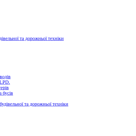
дівельної та дорожньої техніки
водів
VLPD.
терів
 бусів
будівельної та дорожньої техніки