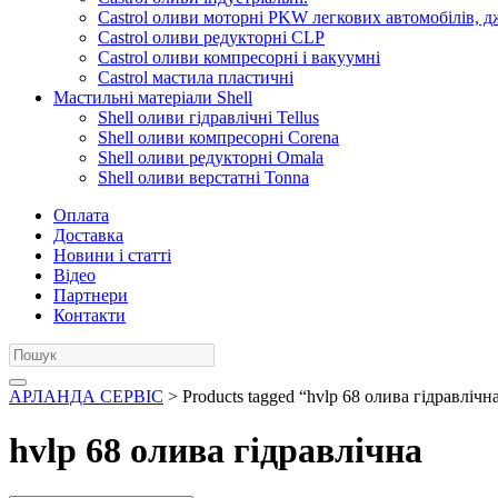
Castrol оливи моторні PKW легкових автомобілів, д
Castrol оливи редукторні CLP
Castrol оливи компресорні і вакуумні
Castrol мастила пластичні
Мастильні матеріали Shell
Shell оливи гідравлічні Tellus
Shell оливи компресорні Corena
Shell оливи редукторні Omala
Shell оливи верстатні Tonna
Оплата
Доставка
Новини і статті
Відео
Партнери
Контакти
АРЛАНДА СЕРВІС
> Products tagged “hvlp 68 олива гідравлічн
hvlp 68 олива гідравлічна