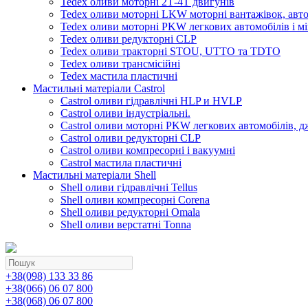
Tedex оливи моторні 2Т-4Т двигунів
Tedex оливи моторні LKW моторні вантажівок, автоб
Tedex оливи моторні PKW легкових автомобілів і мі
Tedex оливи редукторні CLP
Tedex оливи тракторні STOU, UTTO та TDTO
Tedex оливи трансмісійні
Tedex мастила пластичні
Мастильні матеріали Castrol
Castrol оливи гідравлічні HLP и HVLP
Castrol оливи індустріальні.
Castrol оливи моторні PKW легкових автомобілів, д
Castrol оливи редукторні CLP
Castrol оливи компресорні і вакуумні
Castrol мастила пластичні
Мастильні матеріали Shell
Shell оливи гідравлічні Tellus
Shell оливи компресорні Corena
Shell оливи редукторні Omala
Shell оливи верстатні Tonna
+38(098) 133 33 86
+38(066) 06 07 800
+38(068) 06 07 800