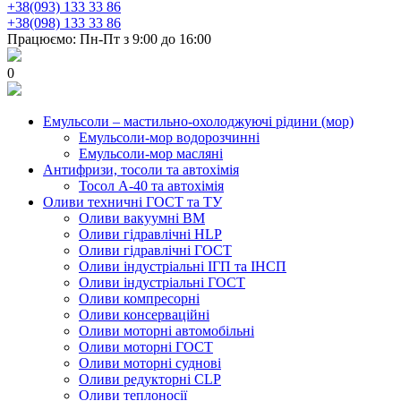
+38(093) 133 33 86
+38(098) 133 33 86
Працюємо: Пн-Пт з 9:00 до 16:00
0
Емульсоли – мастильно-охолоджуючі рідини (мор)
Емульсоли-мор водорозчинні
Емульсоли-мор масляні
Антифризи, тосоли та автохімія
Тосол А-40 та автохімія
Оливи техничні ГОСТ та ТУ
Оливи вакуумні ВМ
Оливи гідравлічні HLP
Оливи гідравлічні ГОСТ
Оливи індустріальні ІГП та ІНСП
Оливи індустріальні ГОСТ
Оливи компресорні
Оливи консерваційні
Оливи моторні автомобільні
Оливи моторні ГОСТ
Оливи моторні суднові
Оливи редукторні CLP
Оливи теплоносії