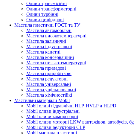
Оливи трансмісійні
Оливи трансформаторні
Оливи турбінні
Оливи циліндрові
Мастила пластичні ГОСТ та ТУ
Мастила автомобільні
Мастила високотемпературні
Мастила залізничні
Мастила індустріальні
Мастила канатні
Мастила консерваційні
Мастила низькотемпературні
Мастила приладові
Мастила приробіткові
Мастила редукторні
Мастила універсальні
Мастила ущільнювальні
Мастила хімічностійкі
Мастильні матеріали Mobil
Mobil оливі гідравлічні HLP, HVLP и HLPD
Mobil оливи індустріальні
Mobil оливи компресорні
Mobil оливи моторні LKW вантажівок, автобусів, бу
Mobil оливи редукторні CLP
Mobil мастила пластичні