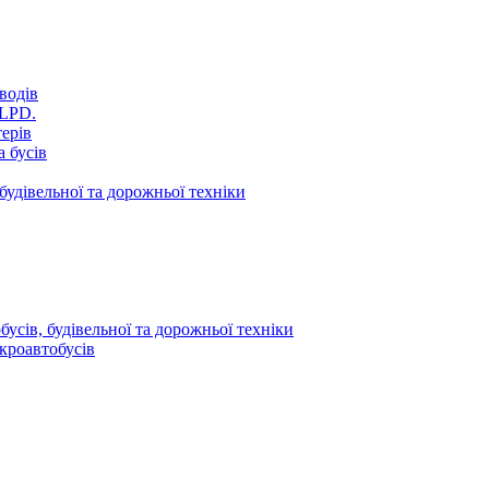
водів
VLPD.
терів
 бусів
будівельної та дорожньої техніки
усів, будівельної та дорожньої техніки
кроавтобусів