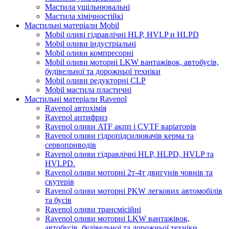
Мастила ущільнювальні
Мастила хімічностійкі
Мастильні матеріали Mobil
Mobil оливі гідравлічні HLP, HVLP и HLPD
Mobil оливи індустріальні
Mobil оливи компресорні
Mobil оливи моторні LKW вантажівок, автобусів,
будівельної та дорожньої техніки
Mobil оливи редукторні CLP
Mobil мастила пластичні
Мастильні матеріали Ravenol
Ravenol автохімія
Ravenol антифриз
Ravenol оливи ATF акпп і CVTF варіаторів
Ravenol оливи гідропідсилювачів керма та
сервоприводів
Ravenol оливи гідравлічні HLP, HLPD, HVLP та
HVLPD.
Ravenol оливи моторні 2т-4т двигунів човнів та
скутерів
Ravenol оливи моторні PKW легкових автомобілів
та бусів
Ravenol оливи трансмісійні
Ravenol оливи моторні LKW вантажівок,
автобусів, будівельної та дорожньої техніки