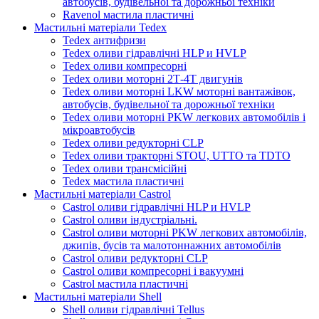
автобусів, будівельної та дорожньої техніки
Ravenol мастила пластичні
Мастильні матеріали Tedex
Tedex антифризи
Tedex оливи гідравлічні HLP и HVLP
Tedex оливи компресорні
Tedex оливи моторні 2Т-4Т двигунів
Tedex оливи моторні LKW моторні вантажівок,
автобусів, будівельної та дорожньої техніки
Tedex оливи моторні PKW легкових автомобілів і
мікроавтобусів
Tedex оливи редукторні CLP
Tedex оливи тракторні STOU, UTTO та TDTO
Tedex оливи трансмісійні
Tedex мастила пластичні
Мастильні матеріали Castrol
Castrol оливи гідравлічні HLP и HVLP
Castrol оливи індустріальні.
Castrol оливи моторні PKW легкових автомобілів,
джипів, бусів та малотоннажних автомобілів
Castrol оливи редукторні CLP
Castrol оливи компресорні і вакуумні
Castrol мастила пластичні
Мастильні матеріали Shell
Shell оливи гідравлічні Tellus