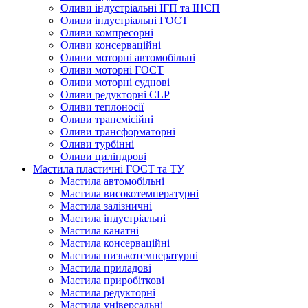
Оливи індустріальні ІГП та ІНСП
Оливи індустріальні ГОСТ
Оливи компресорні
Оливи консерваційні
Оливи моторні автомобільні
Оливи моторні ГОСТ
Оливи моторні суднові
Оливи редукторні CLP
Оливи теплоносії
Оливи трансмісійні
Оливи трансформаторні
Оливи турбінні
Оливи циліндрові
Мастила пластичні ГОСТ та ТУ
Мастила автомобільні
Мастила високотемпературні
Мастила залізничні
Мастила індустріальні
Мастила канатні
Мастила консерваційні
Мастила низькотемпературні
Мастила приладові
Мастила приробіткові
Мастила редукторні
Мастила універсальні