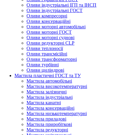
Оливи індустріальні ІГП та ІНСП
Оливи індустріальні ГОСТ
Оливи компресорні
Оливи консерваційні
Оливи моторні автомобільні
Оливи моторні ГОСТ
Оливи моторні суднові
Оливи редукторні CLP
Оливи теплоносії
Оливи трансмісійні
Оливи трансформаторні
Оливи турбінні
Оливи циліндрові
Мастила пластичні ГОСТ та ТУ
Мастила автомобільні
Мастила високотемпературні
Мастила залізничні
Мастила індустріальні
Мастила канатні
Мастила консерваційні
Мастила низькотемпературні
Мастила приладові
Мастила приробіткові
Мастила редукторні