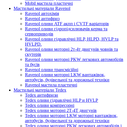
Mobil мастила пластичні
Мастильні матеріали Ravenol
Ravenol автохімія
Ravenol антифриз
Ravenol оливи ATF акпп і CVTF варіаторів
Ravenol оливи гідропідсилювачів керма та
сервоприводів
Ravenol оливи гідравлічні HLP, HLPD, HVLP та
HVLPD.
Ravenol оливи моторні 2т-4т двигунів човнів та
скутерів
Ravenol оливи моторні PKW легкових автомобілів
та бусів
Ravenol оливи трансмісійні
Ravenol оливи моторні LKW вантажівок,
автобусів, будівельної та дорожньої техніки
Ravenol мастила пластичні
Мастильні матеріали Tedex
Tedex антифризи
Tedex оливи гідравлічні HLP и HVLP
Tedex оливи компресорні
Tedex оливи моторні 2Т-4Т двигунів
Tedex оливи моторні LKW моторні вантажівок,
автобусів, будівельної та дорожньої техніки
Tedex оливи моторні PKW легкових автомобілів і