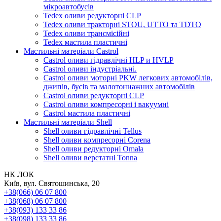
мікроавтобусів
Tedex оливи редукторні CLP
Tedex оливи тракторні STOU, UTTO та TDTO
Tedex оливи трансмісійні
Tedex мастила пластичні
Мастильні матеріали Castrol
Castrol оливи гідравлічні HLP и HVLP
Castrol оливи індустріальні.
Castrol оливи моторні PKW легкових автомобілів,
джипів, бусів та малотоннажних автомобілів
Castrol оливи редукторні CLP
Castrol оливи компресорні і вакуумні
Castrol мастила пластичні
Мастильні матеріали Shell
Shell оливи гідравлічні Tellus
Shell оливи компресорні Corena
Shell оливи редукторні Omala
Shell оливи верстатні Tonna
НК ЛОК
Київ, вул. Святошинська, 20
+38(066) 06 07 800
+38(068) 06 07 800
+38(093) 133 33 86
+38(098) 133 33 86