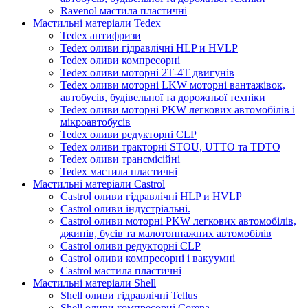
Ravenol мастила пластичні
Мастильні матеріали Tedex
Tedex антифризи
Tedex оливи гідравлічні HLP и HVLP
Tedex оливи компресорні
Tedex оливи моторні 2Т-4Т двигунів
Tedex оливи моторні LKW моторні вантажівок,
автобусів, будівельної та дорожньої техніки
Tedex оливи моторні PKW легкових автомобілів і
мікроавтобусів
Tedex оливи редукторні CLP
Tedex оливи тракторні STOU, UTTO та TDTO
Tedex оливи трансмісійні
Tedex мастила пластичні
Мастильні матеріали Castrol
Castrol оливи гідравлічні HLP и HVLP
Castrol оливи індустріальні.
Castrol оливи моторні PKW легкових автомобілів,
джипів, бусів та малотоннажних автомобілів
Castrol оливи редукторні CLP
Castrol оливи компресорні і вакуумні
Castrol мастила пластичні
Мастильні матеріали Shell
Shell оливи гідравлічні Tellus
Shell оливи компресорні Corena