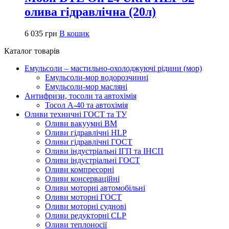
олива гідравлічна (20л)
6 035
грн
В кошик
Каталог товарів
Емульсоли – мастильно-охолоджуючі рідини (мор)
Емульсоли-мор водорозчинні
Емульсоли-мор масляні
Антифризи, тосоли та автохімія
Тосол А-40 та автохімія
Оливи техничні ГОСТ та ТУ
Оливи вакуумні ВМ
Оливи гідравлічні HLP
Оливи гідравлічні ГОСТ
Оливи індустріальні ІГП та ІНСП
Оливи індустріальні ГОСТ
Оливи компресорні
Оливи консерваційні
Оливи моторні автомобільні
Оливи моторні ГОСТ
Оливи моторні суднові
Оливи редукторні CLP
Оливи теплоносії