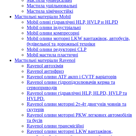
Мастила універсальні
Мастила ущільнювальні
Мастила хімічностійкі
Мастильні матеріали Mobil
Mobil оливі гідравлічні HLP, HVLP и HLPD
Mobil оливи індустріальні
Mobil оливи компресорні
Mobil оливи моторні LKW вантажівок, автобусів,
будівельної та дорожньої техніки
Mobil оливи редукторні CLP
Mobil мастила пластичні
Мастильні матеріали Ravenol
Ravenol автохімія
Ravenol антифриз
Ravenol оливи ATF акпп і CVTF варіаторів
Ravenol оливи гідропідсилювачів керма та
сервоприводів
Ravenol оливи гідравлічні HLP, HLPD, HVLP та
HVLPD.
Ravenol оливи моторні 2т-4т двигунів човнів та
скутерів
Ravenol оливи моторні PKW легкових автомобілів
та бусів
Ravenol оливи трансмісійні
Ravenol оливи моторні LKW вантажівок,