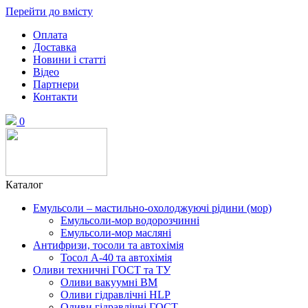
Перейти до вмісту
Оплата
Доставка
Новини і статті
Відео
Партнери
Контакти
0
Каталог
Емульсоли – мастильно-охолоджуючі рідини (мор)
Емульсоли-мор водорозчинні
Емульсоли-мор масляні
Антифризи, тосоли та автохімія
Тосол А-40 та автохімія
Оливи техничні ГОСТ та ТУ
Оливи вакуумні ВМ
Оливи гідравлічні HLP
Оливи гідравлічні ГОСТ