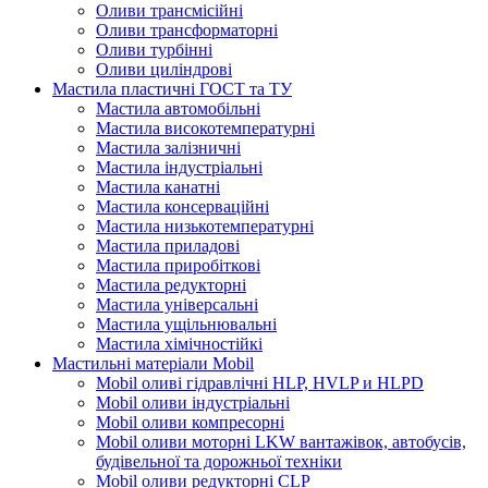
Оливи трансмісійні
Оливи трансформаторні
Оливи турбінні
Оливи циліндрові
Мастила пластичні ГОСТ та ТУ
Мастила автомобільні
Мастила високотемпературні
Мастила залізничні
Мастила індустріальні
Мастила канатні
Мастила консерваційні
Мастила низькотемпературні
Мастила приладові
Мастила приробіткові
Мастила редукторні
Мастила універсальні
Мастила ущільнювальні
Мастила хімічностійкі
Мастильні матеріали Mobil
Mobil оливі гідравлічні HLP, HVLP и HLPD
Mobil оливи індустріальні
Mobil оливи компресорні
Mobil оливи моторні LKW вантажівок, автобусів,
будівельної та дорожньої техніки
Mobil оливи редукторні CLP