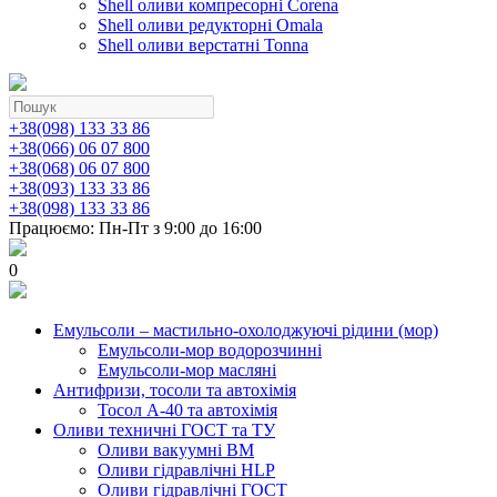
Shell оливи компресорні Corena
Shell оливи редукторні Omala
Shell оливи верстатні Tonna
+38(098) 133 33 86
+38(066) 06 07 800
+38(068) 06 07 800
+38(093) 133 33 86
+38(098) 133 33 86
Працюємо: Пн-Пт з 9:00 до 16:00
0
Емульсоли – мастильно-охолоджуючі рідини (мор)
Емульсоли-мор водорозчинні
Емульсоли-мор масляні
Антифризи, тосоли та автохімія
Тосол А-40 та автохімія
Оливи техничні ГОСТ та ТУ
Оливи вакуумні ВМ
Оливи гідравлічні HLP
Оливи гідравлічні ГОСТ