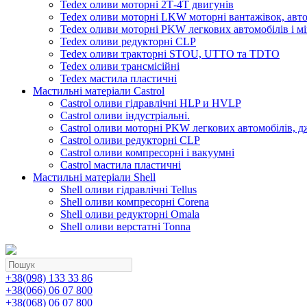
Tedex оливи моторні 2Т-4Т двигунів
Tedex оливи моторні LKW моторні вантажівок, автоб
Tedex оливи моторні PKW легкових автомобілів і мі
Tedex оливи редукторні CLP
Tedex оливи тракторні STOU, UTTO та TDTO
Tedex оливи трансмісійні
Tedex мастила пластичні
Мастильні матеріали Castrol
Castrol оливи гідравлічні HLP и HVLP
Castrol оливи індустріальні.
Castrol оливи моторні PKW легкових автомобілів, д
Castrol оливи редукторні CLP
Castrol оливи компресорні і вакуумні
Castrol мастила пластичні
Мастильні матеріали Shell
Shell оливи гідравлічні Tellus
Shell оливи компресорні Corena
Shell оливи редукторні Omala
Shell оливи верстатні Tonna
+38(098) 133 33 86
+38(066) 06 07 800
+38(068) 06 07 800