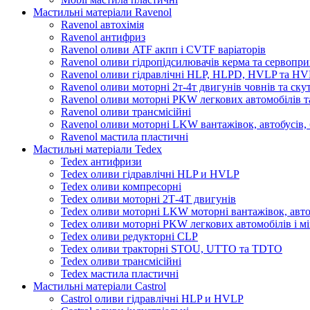
Мастильні матеріали Ravenol
Ravenol автохімія
Ravenol антифриз
Ravenol оливи ATF акпп і CVTF варіаторів
Ravenol оливи гідропідсилювачів керма та сервопри
Ravenol оливи гідравлічні HLP, HLPD, HVLP та H
Ravenol оливи моторні 2т-4т двигунів човнів та ску
Ravenol оливи моторні PKW легкових автомобілів та
Ravenol оливи трансмісійні
Ravenol оливи моторні LKW вантажівок, автобусів, 
Ravenol мастила пластичні
Мастильні матеріали Tedex
Tedex антифризи
Tedex оливи гідравлічні HLP и HVLP
Tedex оливи компресорні
Tedex оливи моторні 2Т-4Т двигунів
Tedex оливи моторні LKW моторні вантажівок, автоб
Tedex оливи моторні PKW легкових автомобілів і мі
Tedex оливи редукторні CLP
Tedex оливи тракторні STOU, UTTO та TDTO
Tedex оливи трансмісійні
Tedex мастила пластичні
Мастильні матеріали Castrol
Castrol оливи гідравлічні HLP и HVLP