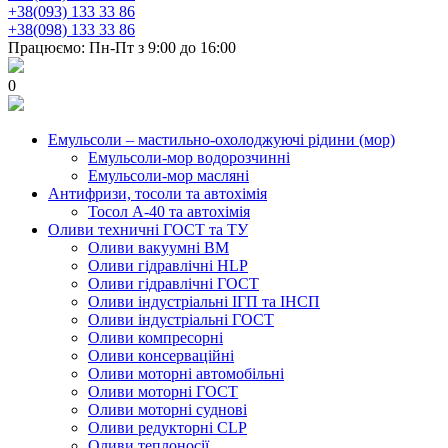
+38(093) 133 33 86
+38(098) 133 33 86
Працюємо: Пн-Пт з 9:00 до 16:00
0
Емульсоли – мастильно-охолоджуючі рідини (мор)
Емульсоли-мор водорозчинні
Емульсоли-мор масляні
Антифризи, тосоли та автохімія
Тосол А-40 та автохімія
Оливи техничні ГОСТ та ТУ
Оливи вакуумні ВМ
Оливи гідравлічні HLP
Оливи гідравлічні ГОСТ
Оливи індустріальні ІГП та ІНСП
Оливи індустріальні ГОСТ
Оливи компресорні
Оливи консерваційні
Оливи моторні автомобільні
Оливи моторні ГОСТ
Оливи моторні суднові
Оливи редукторні CLP
Оливи теплоносії