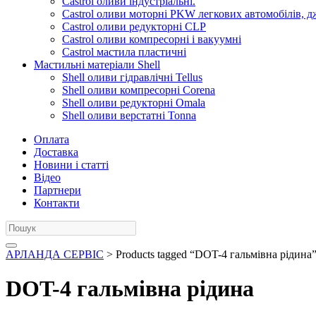
Castrol оливи індустріальні.
Castrol оливи моторні PKW легкових автомобілів, д
Castrol оливи редукторні CLP
Castrol оливи компресорні і вакуумні
Castrol мастила пластичні
Мастильні матеріали Shell
Shell оливи гідравлічні Tellus
Shell оливи компресорні Corena
Shell оливи редукторні Omala
Shell оливи верстатні Tonna
Оплата
Доставка
Новини і статті
Відео
Партнери
Контакти
АРЛАНДА СЕРВІС
> Products tagged “DOT-4 гальмівна рідина
DOT-4 гальмівна рідина