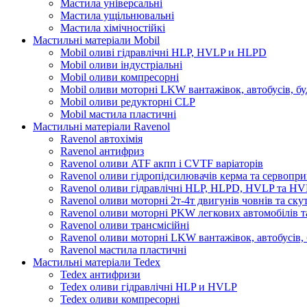
Мастила універсальні
Мастила ущільнювальні
Мастила хімічностійкі
Мастильні матеріали Mobil
Mobil оливі гідравлічні HLP, HVLP и HLPD
Mobil оливи індустріальні
Mobil оливи компресорні
Mobil оливи моторні LKW вантажівок, автобусів, бу
Mobil оливи редукторні CLP
Mobil мастила пластичні
Мастильні матеріали Ravenol
Ravenol автохімія
Ravenol антифриз
Ravenol оливи ATF акпп і CVTF варіаторів
Ravenol оливи гідропідсилювачів керма та сервопри
Ravenol оливи гідравлічні HLP, HLPD, HVLP та H
Ravenol оливи моторні 2т-4т двигунів човнів та ску
Ravenol оливи моторні PKW легкових автомобілів та
Ravenol оливи трансмісійні
Ravenol оливи моторні LKW вантажівок, автобусів, 
Ravenol мастила пластичні
Мастильні матеріали Tedex
Tedex антифризи
Tedex оливи гідравлічні HLP и HVLP
Tedex оливи компресорні