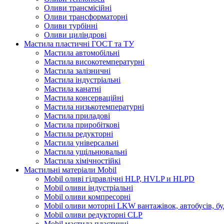
Оливи трансмісійні
Оливи трансформаторні
Оливи турбінні
Оливи циліндрові
Мастила пластичні ГОСТ та ТУ
Мастила автомобільні
Мастила високотемпературні
Мастила залізничні
Мастила індустріальні
Мастила канатні
Мастила консерваційні
Мастила низькотемпературні
Мастила приладові
Мастила приробіткові
Мастила редукторні
Мастила універсальні
Мастила ущільнювальні
Мастила хімічностійкі
Мастильні матеріали Mobil
Mobil оливі гідравлічні HLP, HVLP и HLPD
Mobil оливи індустріальні
Mobil оливи компресорні
Mobil оливи моторні LKW вантажівок, автобусів, бу
Mobil оливи редукторні CLP
Mobil мастила пластичні