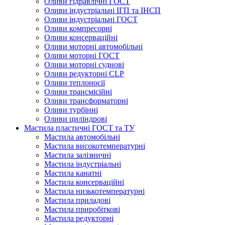
Оливи гідравлічні ГОСТ
Оливи індустріальні ІГП та ІНСП
Оливи індустріальні ГОСТ
Оливи компресорні
Оливи консерваційні
Оливи моторні автомобільні
Оливи моторні ГОСТ
Оливи моторні суднові
Оливи редукторні CLP
Оливи теплоносії
Оливи трансмісійні
Оливи трансформаторні
Оливи турбінні
Оливи циліндрові
Мастила пластичні ГОСТ та ТУ
Мастила автомобільні
Мастила високотемпературні
Мастила залізничні
Мастила індустріальні
Мастила канатні
Мастила консерваційні
Мастила низькотемпературні
Мастила приладові
Мастила приробіткові
Мастила редукторні