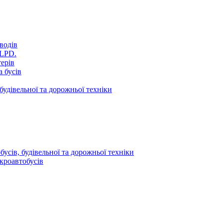
водів
VLPD.
терів
 бусів
будівельної та дорожньої техніки
усів, будівельної та дорожньої техніки
кроавтобусів