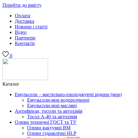
Перейти до вмісту
Оплата
Доставка
Новини і статті
Відео
Партнери
Контакти
0
Каталог
Емульсоли – мастильно-охолоджуючі рідини (мор)
Емульсоли-мор водорозчинні
Емульсоли-мор масляні
Антифризи, тосоли та автохімія
Тосол А-40 та автохімія
Оливи техничні ГОСТ та ТУ
Оливи вакуумні ВМ
Оливи гідравлічні HLP