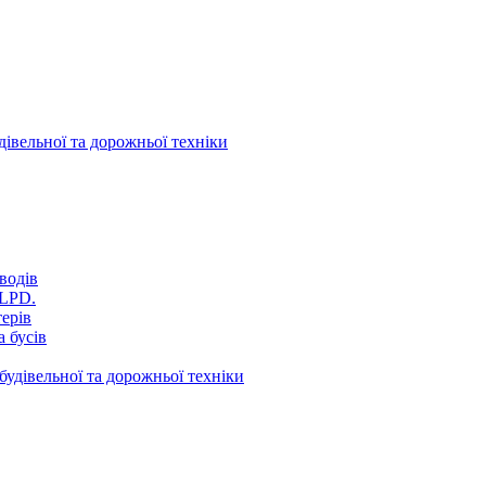
дівельної та дорожньої техніки
водів
VLPD.
терів
 бусів
будівельної та дорожньої техніки