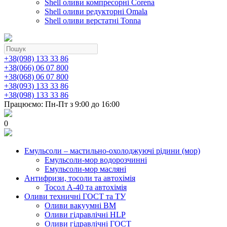
Shell оливи компресорні Corena
Shell оливи редукторні Omala
Shell оливи верстатні Tonna
+38(098) 133 33 86
+38(066) 06 07 800
+38(068) 06 07 800
+38(093) 133 33 86
+38(098) 133 33 86
Працюємо: Пн-Пт з 9:00 до 16:00
0
Емульсоли – мастильно-охолоджуючі рідини (мор)
Емульсоли-мор водорозчинні
Емульсоли-мор масляні
Антифризи, тосоли та автохімія
Тосол А-40 та автохімія
Оливи техничні ГОСТ та ТУ
Оливи вакуумні ВМ
Оливи гідравлічні HLP
Оливи гідравлічні ГОСТ