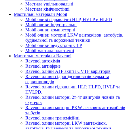
Мастила ущільнювальні
Мастила хімічностійкі
Мастильні матеріали Mobil
Mobil оливі гідравлічні HLP, HVLP и HLPD
Mobil оливи індустріальні
Mobil оливи компресорні
Mobil оливи моторні LKW вантажівок, автобусів,
будівельної та дорожньої техніки
Mobil оливи редукторні CLP
Mobil мастила пластичні
Мастильні матеріали Ravenol
Ravenol автохімія
Ravenol антифриз
Ravenol оливи ATF акпп і CVTF варіаторів
Ravenol оливи гідропідсилювачів керма та
сервоприводів
Ravenol оливи гідравлічні HLP, HLPD, HVLP та
HVLPD.
Ravenol оливи моторні 2т-4т двигунів човнів та
скутерів
Ravenol оливи моторні PKW легкових автомобілів
та бусів
Ravenol оливи трансмісійні
Ravenol оливи моторні LKW вантажівок,
автобусів, будівельної та дорожньої техніки