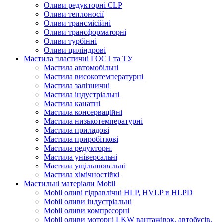
Оливи редукторні CLP
Оливи теплоносії
Оливи трансмісійні
Оливи трансформаторні
Оливи турбінні
Оливи циліндрові
Мастила пластичні ГОСТ та ТУ
Мастила автомобільні
Мастила високотемпературні
Мастила залізничні
Мастила індустріальні
Мастила канатні
Мастила консерваційні
Мастила низькотемпературні
Мастила приладові
Мастила приробіткові
Мастила редукторні
Мастила універсальні
Мастила ущільнювальні
Мастила хімічностійкі
Мастильні матеріали Mobil
Mobil оливі гідравлічні HLP, HVLP и HLPD
Mobil оливи індустріальні
Mobil оливи компресорні
Mobil оливи моторні LKW вантажівок, автобусів,