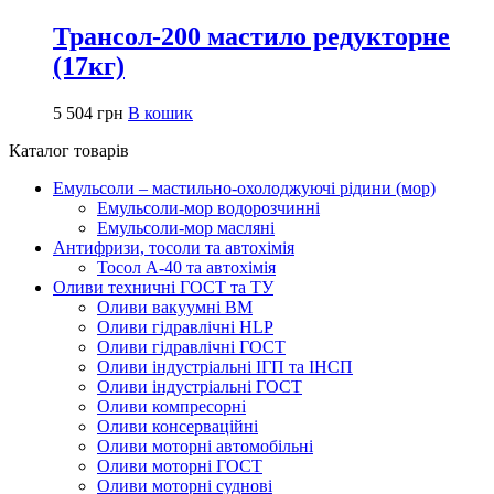
Трансол-200 мастило редукторне
(17кг)
5 504
грн
В кошик
Каталог товарів
Емульсоли – мастильно-охолоджуючі рідини (мор)
Емульсоли-мор водорозчинні
Емульсоли-мор масляні
Антифризи, тосоли та автохімія
Тосол А-40 та автохімія
Оливи техничні ГОСТ та ТУ
Оливи вакуумні ВМ
Оливи гідравлічні HLP
Оливи гідравлічні ГОСТ
Оливи індустріальні ІГП та ІНСП
Оливи індустріальні ГОСТ
Оливи компресорні
Оливи консерваційні
Оливи моторні автомобільні
Оливи моторні ГОСТ
Оливи моторні суднові