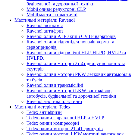
будівельної та дорожньої техніки
Mobil оливи редукторні CLP
Mobil мастила пластичні
Мастильні матеріали Ravenol
Ravenol автохімія
Ravenol антифриз
Ravenol оливи ATF акпп і CVTF варіаторів
Ravenol оливи гідропідсилювачів керма та
сервоприводів
Ravenol оливи гідравлічні HLP, HLPD, HVLP та
HVLPD.
Ravenol оливи моторні 2т-4т двигунів човнів та
скутерів
Ravenol оливи моторні PKW легкових автомобілів
та бусів
Ravenol оливи трансмісійні
Ravenol оливи моторні LKW вантажівок,
автобусів, будівельної та дорожньої техніки
Ravenol мастила пластичні
Мастильні матеріали Tedex
Tedex антифризи
Tedex оливи гідравлічні HLP и HVLP
Tedex оливи компресорні
Tedex оливи моторні 2Т-4Т двигунів
Tedex оливи моторні LKW моторні вантажівок,