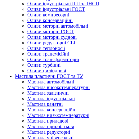
Оливи індустріальні ІГП та ІНСП
Оливи індустріальні ГОСТ
Оливи компресорні
Оливи консерваційні
Оливи моторні автомобільні
Оливи моторні ГОСТ
Оливи моторні суднові
Оливи редукторні CLP
Оливи теплоносії
Оливи трансмісійні
Оливи трансформаторні
Оливи турбінні
Оливи циліндрові
Мастила пластичні ГОСТ та ТУ
Мастила автомобільні
Мастила високотемпературні
Мастила залізничні
Мастила індустріальні
Мастила канатні
Мастила консерваційні
Мастила низькотемпературні
Мастила приладові
Мастила приробіткові
Мастила редукторні
Мастила універсальні