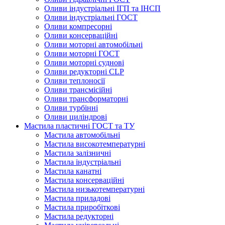
Оливи індустріальні ІГП та ІНСП
Оливи індустріальні ГОСТ
Оливи компресорні
Оливи консерваційні
Оливи моторні автомобільні
Оливи моторні ГОСТ
Оливи моторні суднові
Оливи редукторні CLP
Оливи теплоносії
Оливи трансмісійні
Оливи трансформаторні
Оливи турбінні
Оливи циліндрові
Мастила пластичні ГОСТ та ТУ
Мастила автомобільні
Мастила високотемпературні
Мастила залізничні
Мастила індустріальні
Мастила канатні
Мастила консерваційні
Мастила низькотемпературні
Мастила приладові
Мастила приробіткові
Мастила редукторні