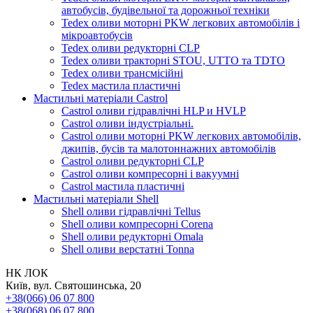
автобусів, будівельної та дорожньої техніки
Tedex оливи моторні PKW легкових автомобілів і
мікроавтобусів
Tedex оливи редукторні CLP
Tedex оливи тракторні STOU, UTTO та TDTO
Tedex оливи трансмісійні
Tedex мастила пластичні
Мастильні матеріали Castrol
Castrol оливи гідравлічні HLP и HVLP
Castrol оливи індустріальні.
Castrol оливи моторні PKW легкових автомобілів,
джипів, бусів та малотоннажних автомобілів
Castrol оливи редукторні CLP
Castrol оливи компресорні і вакуумні
Castrol мастила пластичні
Мастильні матеріали Shell
Shell оливи гідравлічні Tellus
Shell оливи компресорні Corena
Shell оливи редукторні Omala
Shell оливи верстатні Tonna
НК ЛОК
Київ, вул. Святошинська, 20
+38(066) 06 07 800
+38(068) 06 07 800