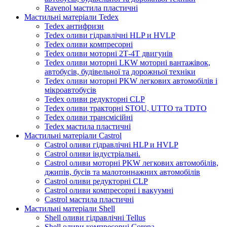
Ravenol мастила пластичні
Мастильні матеріали Tedex
Tedex антифризи
Tedex оливи гідравлічні HLP и HVLP
Tedex оливи компресорні
Tedex оливи моторні 2Т-4Т двигунів
Tedex оливи моторні LKW моторні вантажівок,
автобусів, будівельної та дорожньої техніки
Tedex оливи моторні PKW легкових автомобілів і
мікроавтобусів
Tedex оливи редукторні CLP
Tedex оливи тракторні STOU, UTTO та TDTO
Tedex оливи трансмісійні
Tedex мастила пластичні
Мастильні матеріали Castrol
Castrol оливи гідравлічні HLP и HVLP
Castrol оливи індустріальні.
Castrol оливи моторні PKW легкових автомобілів,
джипів, бусів та малотоннажних автомобілів
Castrol оливи редукторні CLP
Castrol оливи компресорні і вакуумні
Castrol мастила пластичні
Мастильні матеріали Shell
Shell оливи гідравлічні Tellus
Shell оливи компресорні Corena