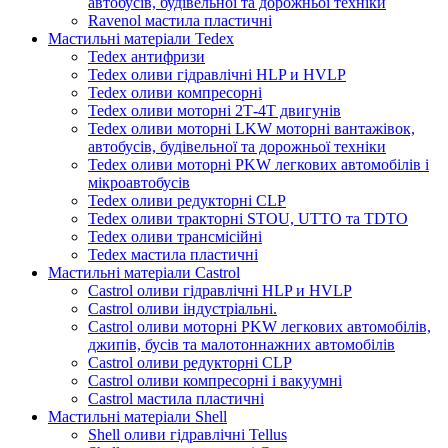
автобусів, будівельної та дорожньої техніки
Ravenol мастила пластичні
Мастильні матеріали Tedex
Tedex антифризи
Tedex оливи гідравлічні HLP и HVLP
Tedex оливи компресорні
Tedex оливи моторні 2Т-4Т двигунів
Tedex оливи моторні LKW моторні вантажівок,
автобусів, будівельної та дорожньої техніки
Tedex оливи моторні PKW легкових автомобілів і
мікроавтобусів
Tedex оливи редукторні CLP
Tedex оливи тракторні STOU, UTTO та TDTO
Tedex оливи трансмісійні
Tedex мастила пластичні
Мастильні матеріали Castrol
Castrol оливи гідравлічні HLP и HVLP
Castrol оливи індустріальні.
Castrol оливи моторні PKW легкових автомобілів,
джипів, бусів та малотоннажних автомобілів
Castrol оливи редукторні CLP
Castrol оливи компресорні і вакуумні
Castrol мастила пластичні
Мастильні матеріали Shell
Shell оливи гідравлічні Tellus