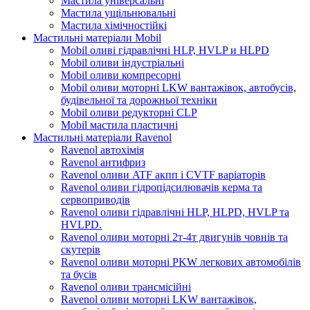
Мастила універсальні
Мастила ущільнювальні
Мастила хімічностійкі
Мастильні матеріали Mobil
Mobil оливі гідравлічні HLP, HVLP и HLPD
Mobil оливи індустріальні
Mobil оливи компресорні
Mobil оливи моторні LKW вантажівок, автобусів,
будівельної та дорожньої техніки
Mobil оливи редукторні CLP
Mobil мастила пластичні
Мастильні матеріали Ravenol
Ravenol автохімія
Ravenol антифриз
Ravenol оливи ATF акпп і CVTF варіаторів
Ravenol оливи гідропідсилювачів керма та
сервоприводів
Ravenol оливи гідравлічні HLP, HLPD, HVLP та
HVLPD.
Ravenol оливи моторні 2т-4т двигунів човнів та
скутерів
Ravenol оливи моторні PKW легкових автомобілів
та бусів
Ravenol оливи трансмісійні
Ravenol оливи моторні LKW вантажівок,