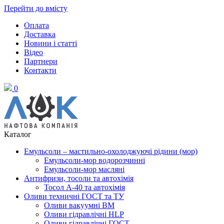
Перейти до вмісту
Оплата
Доставка
Новини і статті
Відео
Партнери
Контакти
0
Каталог
Емульсоли – мастильно-охолоджуючі рідини (мор)
Емульсоли-мор водорозчинні
Емульсоли-мор масляні
Антифризи, тосоли та автохімія
Тосол А-40 та автохімія
Оливи техничні ГОСТ та ТУ
Оливи вакуумні ВМ
Оливи гідравлічні HLP
Оливи гідравлічні ГОСТ