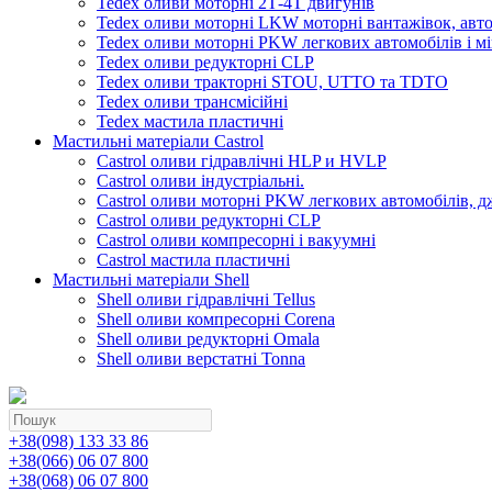
Tedex оливи моторні 2Т-4Т двигунів
Tedex оливи моторні LKW моторні вантажівок, автоб
Tedex оливи моторні PKW легкових автомобілів і мі
Tedex оливи редукторні CLP
Tedex оливи тракторні STOU, UTTO та TDTO
Tedex оливи трансмісійні
Tedex мастила пластичні
Мастильні матеріали Castrol
Castrol оливи гідравлічні HLP и HVLP
Castrol оливи індустріальні.
Castrol оливи моторні PKW легкових автомобілів, д
Castrol оливи редукторні CLP
Castrol оливи компресорні і вакуумні
Castrol мастила пластичні
Мастильні матеріали Shell
Shell оливи гідравлічні Tellus
Shell оливи компресорні Corena
Shell оливи редукторні Omala
Shell оливи верстатні Tonna
+38(098) 133 33 86
+38(066) 06 07 800
+38(068) 06 07 800