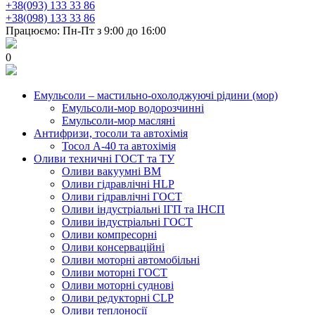
+38(093) 133 33 86
+38(098) 133 33 86
Працюємо: Пн-Пт з 9:00 до 16:00
0
Емульсоли – мастильно-охолоджуючі рідини (мор)
Емульсоли-мор водорозчинні
Емульсоли-мор масляні
Антифризи, тосоли та автохімія
Тосол А-40 та автохімія
Оливи техничні ГОСТ та ТУ
Оливи вакуумні ВМ
Оливи гідравлічні HLP
Оливи гідравлічні ГОСТ
Оливи індустріальні ІГП та ІНСП
Оливи індустріальні ГОСТ
Оливи компресорні
Оливи консерваційні
Оливи моторні автомобільні
Оливи моторні ГОСТ
Оливи моторні суднові
Оливи редукторні CLP
Оливи теплоносії