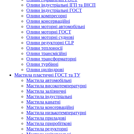
Оливи індустріальні ІГП та ІНСП
Оливи індустріальні ГОСТ
Оливи компресорні
Оливи консерваційні
Оливи моторні автомобільні
Оливи моторні ГОСТ
Оливи моторні суднові
Оливи редукторні CLP
Оливи теплоносії
Оливи трансмісійні
Оливи трансформаторні
Оливи турбінні
Оливи циліндрові
Мастила пластичні ГОСТ та ТУ
Мастила автомобільні
Мастила високотемпературні
Мастила залізничні
Мастила індустріальні
Мастила канатні
Мастила консерваційні
Мастила низькотемпературні
Мастила приладові
Мастила приробіткові
Мастила редукторні