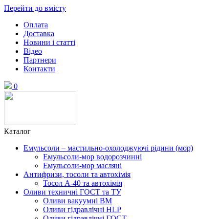
Перейти до вмісту
Оплата
Доставка
Новини і статті
Відео
Партнери
Контакти
0
Каталог
Емульсоли – мастильно-охолоджуючі рідини (мор)
Емульсоли-мор водорозчинні
Емульсоли-мор масляні
Антифризи, тосоли та автохімія
Тосол А-40 та автохімія
Оливи техничні ГОСТ та ТУ
Оливи вакуумні ВМ
Оливи гідравлічні HLP
Оливи гідравлічні ГОСТ