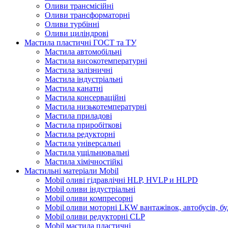
Оливи трансмісійні
Оливи трансформаторні
Оливи турбінні
Оливи циліндрові
Мастила пластичні ГОСТ та ТУ
Мастила автомобільні
Мастила високотемпературні
Мастила залізничні
Мастила індустріальні
Мастила канатні
Мастила консерваційні
Мастила низькотемпературні
Мастила приладові
Мастила приробіткові
Мастила редукторні
Мастила універсальні
Мастила ущільнювальні
Мастила хімічностійкі
Мастильні матеріали Mobil
Mobil оливі гідравлічні HLP, HVLP и HLPD
Mobil оливи індустріальні
Mobil оливи компресорні
Mobil оливи моторні LKW вантажівок, автобусів, бу
Mobil оливи редукторні CLP
Mobil мастила пластичні