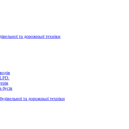
дівельної та дорожньої техніки
водів
VLPD.
терів
 бусів
будівельної та дорожньої техніки