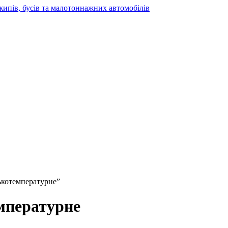
жипів, бусів та малотоннажних автомобілів
зькотемпературне”
мпературне