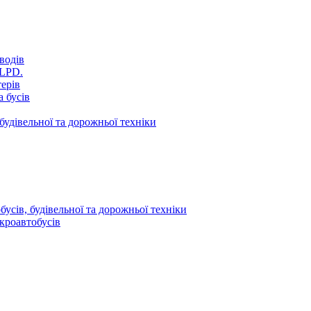
водів
VLPD.
терів
 бусів
будівельної та дорожньої техніки
усів, будівельної та дорожньої техніки
кроавтобусів