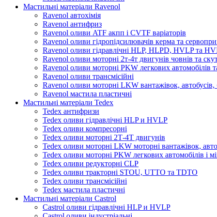
Мастильні матеріали Ravenol
Ravenol автохімія
Ravenol антифриз
Ravenol оливи ATF акпп і CVTF варіаторів
Ravenol оливи гідропідсилювачів керма та сервопри
Ravenol оливи гідравлічні HLP, HLPD, HVLP та H
Ravenol оливи моторні 2т-4т двигунів човнів та ску
Ravenol оливи моторні PKW легкових автомобілів та
Ravenol оливи трансмісійні
Ravenol оливи моторні LKW вантажівок, автобусів, 
Ravenol мастила пластичні
Мастильні матеріали Tedex
Tedex антифризи
Tedex оливи гідравлічні HLP и HVLP
Tedex оливи компресорні
Tedex оливи моторні 2Т-4Т двигунів
Tedex оливи моторні LKW моторні вантажівок, автоб
Tedex оливи моторні PKW легкових автомобілів і мі
Tedex оливи редукторні CLP
Tedex оливи тракторні STOU, UTTO та TDTO
Tedex оливи трансмісійні
Tedex мастила пластичні
Мастильні матеріали Castrol
Castrol оливи гідравлічні HLP и HVLP
Castrol оливи індустріальні.