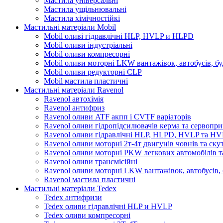
Мастила універсальні
Мастила ущільнювальні
Мастила хімічностійкі
Мастильні матеріали Mobil
Mobil оливі гідравлічні HLP, HVLP и HLPD
Mobil оливи індустріальні
Mobil оливи компресорні
Mobil оливи моторні LKW вантажівок, автобусів, бу
Mobil оливи редукторні CLP
Mobil мастила пластичні
Мастильні матеріали Ravenol
Ravenol автохімія
Ravenol антифриз
Ravenol оливи ATF акпп і CVTF варіаторів
Ravenol оливи гідропідсилювачів керма та сервопри
Ravenol оливи гідравлічні HLP, HLPD, HVLP та H
Ravenol оливи моторні 2т-4т двигунів човнів та ску
Ravenol оливи моторні PKW легкових автомобілів та
Ravenol оливи трансмісійні
Ravenol оливи моторні LKW вантажівок, автобусів, 
Ravenol мастила пластичні
Мастильні матеріали Tedex
Tedex антифризи
Tedex оливи гідравлічні HLP и HVLP
Tedex оливи компресорні