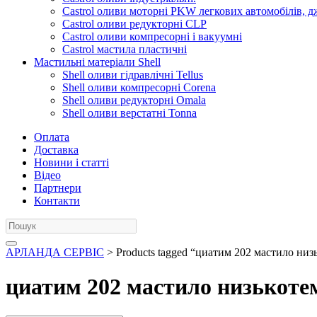
Castrol оливи моторні PKW легкових автомобілів, д
Castrol оливи редукторні CLP
Castrol оливи компресорні і вакуумні
Castrol мастила пластичні
Мастильні матеріали Shell
Shell оливи гідравлічні Tellus
Shell оливи компресорні Corena
Shell оливи редукторні Omala
Shell оливи верстатні Tonna
Оплата
Доставка
Новини і статті
Відео
Партнери
Контакти
АРЛАНДА СЕРВІС
> Products tagged “циатим 202 мастило ни
циатим 202 мастило низькоте