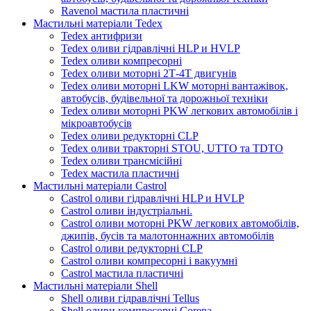
Ravenol мастила пластичні
Мастильні матеріали Tedex
Tedex антифризи
Tedex оливи гідравлічні HLP и HVLP
Tedex оливи компресорні
Tedex оливи моторні 2Т-4Т двигунів
Tedex оливи моторні LKW моторні вантажівок,
автобусів, будівельної та дорожньої техніки
Tedex оливи моторні PKW легкових автомобілів і
мікроавтобусів
Tedex оливи редукторні CLP
Tedex оливи тракторні STOU, UTTO та TDTO
Tedex оливи трансмісійні
Tedex мастила пластичні
Мастильні матеріали Castrol
Castrol оливи гідравлічні HLP и HVLP
Castrol оливи індустріальні.
Castrol оливи моторні PKW легкових автомобілів,
джипів, бусів та малотоннажних автомобілів
Castrol оливи редукторні CLP
Castrol оливи компресорні і вакуумні
Castrol мастила пластичні
Мастильні матеріали Shell
Shell оливи гідравлічні Tellus
Shell оливи компресорні Corena