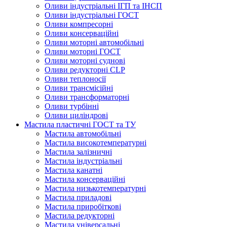
Оливи індустріальні ІГП та ІНСП
Оливи індустріальні ГОСТ
Оливи компресорні
Оливи консерваційні
Оливи моторні автомобільні
Оливи моторні ГОСТ
Оливи моторні суднові
Оливи редукторні CLP
Оливи теплоносії
Оливи трансмісійні
Оливи трансформаторні
Оливи турбінні
Оливи циліндрові
Мастила пластичні ГОСТ та ТУ
Мастила автомобільні
Мастила високотемпературні
Мастила залізничні
Мастила індустріальні
Мастила канатні
Мастила консерваційні
Мастила низькотемпературні
Мастила приладові
Мастила приробіткові
Мастила редукторні
Мастила універсальні