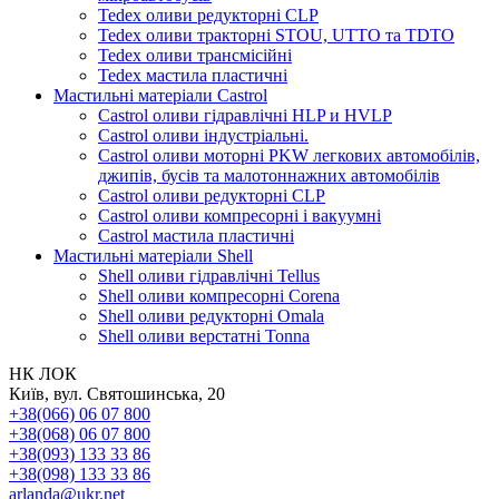
Tedex оливи редукторні CLP
Tedex оливи тракторні STOU, UTTO та TDTO
Tedex оливи трансмісійні
Tedex мастила пластичні
Мастильні матеріали Castrol
Castrol оливи гідравлічні HLP и HVLP
Castrol оливи індустріальні.
Castrol оливи моторні PKW легкових автомобілів,
джипів, бусів та малотоннажних автомобілів
Castrol оливи редукторні CLP
Castrol оливи компресорні і вакуумні
Castrol мастила пластичні
Мастильні матеріали Shell
Shell оливи гідравлічні Tellus
Shell оливи компресорні Corena
Shell оливи редукторні Omala
Shell оливи верстатні Tonna
НК ЛОК
Київ, вул. Святошинська, 20
+38(066) 06 07 800
+38(068) 06 07 800
+38(093) 133 33 86
+38(098) 133 33 86
arlanda@ukr.net