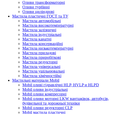
Оливи трансформаторні
Оливи турбінні
Оливи циліндрові
Мастила пластичні ГОСТ та ТУ
Мастила автомобільні
Мастила високотемпературні
Мастила залізничні
Мастила індустріальні
Мастила канатні
Мастила консерваційні
Мастила низькотемпературні
Мастила приладові
Мастила приробіткові
Мастила редукторні
Мастила універсальні
Мастила ущільнювальні
Мастила хімічностійкі
Мастильні матеріали Mobil
Mobil оливі гідравлічні HLP, HVLP и HLPD
Mobil оливи індустріальні
Mobil оливи компресорні
Mobil оливи моторні LKW вантажівок, автобусів,
будівельної та дорожньої техніки
Mobil оливи редукторні CLP
Mobil мастила пластичні