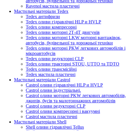
автобусів, будівельної та дорожньої техніки
Ravenol мастила пластичні
Мастильні матеріали Tedex
Tedex антифризи
Tedex оливи гідравлічні HLP и HVLP
Tedex оливи компресорні
Tedex оливи моторні 2Т-4Т двигунів
Tedex оливи моторні LKW моторні вантажівок,
автобусів, будівельної та дорожньої техніки
Tedex оливи моторні PKW легкових автомобілів і
мікроавтобусів
Tedex оливи редукторні CLP
Tedex оливи тракторні STOU, UTTO та TDTO
Tedex оливи трансмісійні
Tedex мастила пластичні
Мастильні матеріали Castrol
Castrol оливи гідравлічні HLP и HVLP
Castrol оливи індустріальні.
Castrol оливи моторні PKW легкових автомобілів,
джипів, бусів та малотоннажних автомобілів
Castrol оливи редукторні CLP
Castrol оливи компресорні і вакуумні
Castrol мастила пластичні
Мастильні матеріали Shell
Shell оливи гідравлічні Tellus