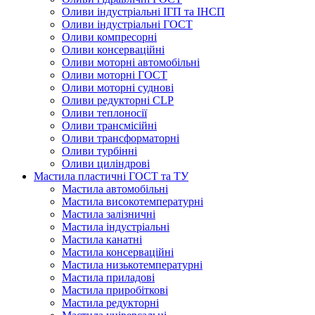
Оливи індустріальні ІГП та ІНСП
Оливи індустріальні ГОСТ
Оливи компресорні
Оливи консерваційні
Оливи моторні автомобільні
Оливи моторні ГОСТ
Оливи моторні суднові
Оливи редукторні CLP
Оливи теплоносії
Оливи трансмісійні
Оливи трансформаторні
Оливи турбінні
Оливи циліндрові
Мастила пластичні ГОСТ та ТУ
Мастила автомобільні
Мастила високотемпературні
Мастила залізничні
Мастила індустріальні
Мастила канатні
Мастила консерваційні
Мастила низькотемпературні
Мастила приладові
Мастила приробіткові
Мастила редукторні