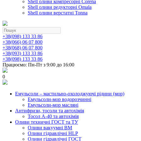
Shell оливи компресорні Corena
Shell оливи редукторні Omala
Shell оливи верстатні Tonna
+38(098) 133 33 86
+38(066) 06 07 800
+38(068) 06 07 800
+38(093) 133 33 86
+38(098) 133 33 86
Працюємо: Пн-Пт з 9:00 до 16:00
0
Емульсоли – мастильно-охолоджуючі рідини (мор)
Емульсоли-мор водорозчинні
Емульсоли-мор масляні
Антифризи, тосоли та автохімія
Тосол А-40 та автохімія
Оливи техничні ГОСТ та ТУ
Оливи вакуумні ВМ
Оливи гідравлічні HLP
Оливи гідравлічні ГОСТ