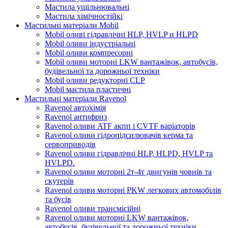
Мастила ущільнювальні
Мастила хімічностійкі
Мастильні матеріали Mobil
Mobil оливі гідравлічні HLP, HVLP и HLPD
Mobil оливи індустріальні
Mobil оливи компресорні
Mobil оливи моторні LKW вантажівок, автобусів,
будівельної та дорожньої техніки
Mobil оливи редукторні CLP
Mobil мастила пластичні
Мастильні матеріали Ravenol
Ravenol автохімія
Ravenol антифриз
Ravenol оливи ATF акпп і CVTF варіаторів
Ravenol оливи гідропідсилювачів керма та
сервоприводів
Ravenol оливи гідравлічні HLP, HLPD, HVLP та
HVLPD.
Ravenol оливи моторні 2т-4т двигунів човнів та
скутерів
Ravenol оливи моторні PKW легкових автомобілів
та бусів
Ravenol оливи трансмісійні
Ravenol оливи моторні LKW вантажівок,
автобусів, будівельної та дорожньої техніки