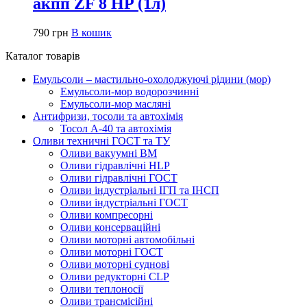
акпп ZF 8 HP (1л)
790
грн
В кошик
Каталог товарів
Емульсоли – мастильно-охолоджуючі рідини (мор)
Емульсоли-мор водорозчинні
Емульсоли-мор масляні
Антифризи, тосоли та автохімія
Тосол А-40 та автохімія
Оливи техничні ГОСТ та ТУ
Оливи вакуумні ВМ
Оливи гідравлічні HLP
Оливи гідравлічні ГОСТ
Оливи індустріальні ІГП та ІНСП
Оливи індустріальні ГОСТ
Оливи компресорні
Оливи консерваційні
Оливи моторні автомобільні
Оливи моторні ГОСТ
Оливи моторні суднові
Оливи редукторні CLP
Оливи теплоносії
Оливи трансмісійні