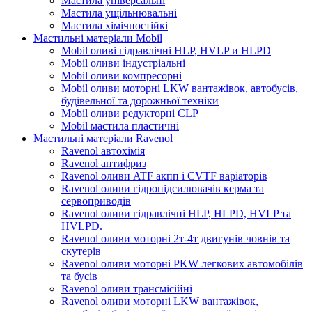
Мастила універсальні
Мастила ущільнювальні
Мастила хімічностійкі
Мастильні матеріали Mobil
Mobil оливі гідравлічні HLP, HVLP и HLPD
Mobil оливи індустріальні
Mobil оливи компресорні
Mobil оливи моторні LKW вантажівок, автобусів,
будівельної та дорожньої техніки
Mobil оливи редукторні CLP
Mobil мастила пластичні
Мастильні матеріали Ravenol
Ravenol автохімія
Ravenol антифриз
Ravenol оливи ATF акпп і CVTF варіаторів
Ravenol оливи гідропідсилювачів керма та
сервоприводів
Ravenol оливи гідравлічні HLP, HLPD, HVLP та
HVLPD.
Ravenol оливи моторні 2т-4т двигунів човнів та
скутерів
Ravenol оливи моторні PKW легкових автомобілів
та бусів
Ravenol оливи трансмісійні
Ravenol оливи моторні LKW вантажівок,