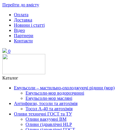
Перейти до вмісту
Оплата
Доставка
Новини і статті
Відео
Партнери
Контакти
0
Каталог
Емульсоли – мастильно-охолоджуючі рідини (мор)
Емульсоли-мор водорозчинні
Емульсоли-мор масляні
Антифризи, тосоли та автохімія
Тосол А-40 та автохімія
Оливи техничні ГОСТ та ТУ
Оливи вакуумні ВМ
Оливи гідравлічні HLP
Оливи гідравлічні ГОСТ