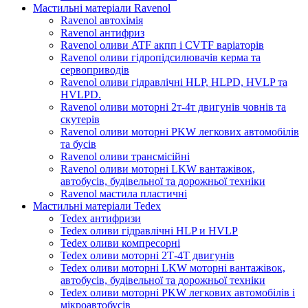
Мастильні матеріали Ravenol
Ravenol автохімія
Ravenol антифриз
Ravenol оливи ATF акпп і CVTF варіаторів
Ravenol оливи гідропідсилювачів керма та
сервоприводів
Ravenol оливи гідравлічні HLP, HLPD, HVLP та
HVLPD.
Ravenol оливи моторні 2т-4т двигунів човнів та
скутерів
Ravenol оливи моторні PKW легкових автомобілів
та бусів
Ravenol оливи трансмісійні
Ravenol оливи моторні LKW вантажівок,
автобусів, будівельної та дорожньої техніки
Ravenol мастила пластичні
Мастильні матеріали Tedex
Tedex антифризи
Tedex оливи гідравлічні HLP и HVLP
Tedex оливи компресорні
Tedex оливи моторні 2Т-4Т двигунів
Tedex оливи моторні LKW моторні вантажівок,
автобусів, будівельної та дорожньої техніки
Tedex оливи моторні PKW легкових автомобілів і
мікроавтобусів